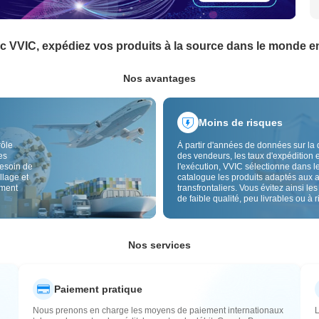
c VVIC, expédiez vos produits à la source dans le monde en
Nos avantages
Moins de risques
rôle
À partir d'années de données sur la 
es
des vendeurs, les taux d'expédition e
besoin de
l'exécution, VVIC sélectionne dans l
llage et
catalogue les produits adaptés aux 
ement
transfrontaliers. Vous évitez ainsi les
de faible qualité, peu livrables ou à 
élevé, avec un approvisionnement pl
Le contrôle qualité transfrontalier et 
étiquettes d'origine réduisent aussi l
risques de qualité, douane et après-
Nos services
Paiement pratique
Nous prenons en charge les moyens de paiement internationaux