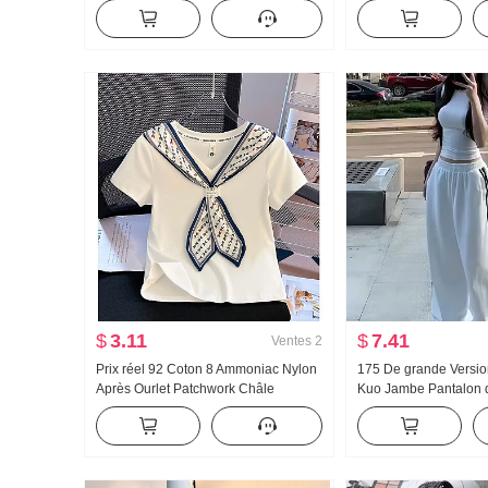
Collier Os de boeuf Boucle En forme
Femme Version légèr
de I Débardeur Bretelles Kuo Jambe
Nouveau Avec capuc
Traîne Sport Pantalon long Ensemble
longues T-shirt Top
$
3.11
$
7.41
Ventes
2
Prix réel 92 Coton 8 Ammoniac Nylon
175 De grande Versio
Après Ourlet Patchwork Châle
Kuo Jambe Pantalon 
Foulard en soie Ajusté Col en V
Printemps et automn
Manches courtes T-shirt Femme
Polyvalent Rayures D
Traîne Pantalon