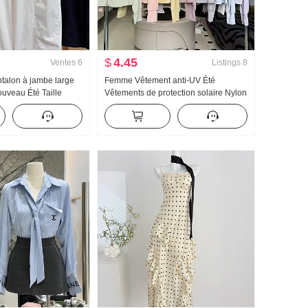
$
4.45
Ventes
6
Listings
8
talon à jambe large
Femme Vêtement anti-UV Été
veau Été Taille
Vêtements de protection solaire Nylon
t Grande taille Petite
Version légère Glace Soie Respirant
te Ample Neuf points
Manteau Ample Grande taille Sweat à
lon
capuche