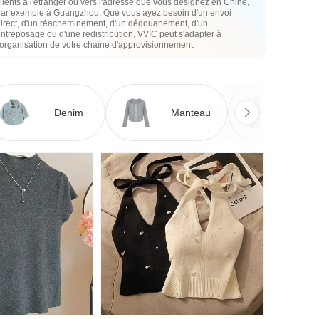
lients à l'étranger ou vers l'adresse que vous désignez en Chine,
par exemple à Guangzhou. Que vous ayez besoin d'un envoi
direct, d'un réacheminement, d'un dédouanement, d'un
ntreposage ou d'une redistribution, VVIC peut s'adapter à
'organisation de votre chaîne d'approvisionnement.
Denim
Manteau
Ro