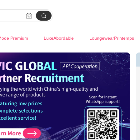


Mode Premium
LuxeAbordable
LoungewearPrintemps