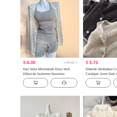
$
4.30
$
3.71
Listings
1
Han Série Minimaliste Doux Vent
Détente Ventilateur C
Début de l'automne Nouveau
Cardigan Jours Soie L
Amincissant Chemise de protection
Choisissez Trou Ajour
solaire Manches longues Camisole
Cardigan Femme Clim
Chaud et épicé Mini-jupe Ensemble
Chemise de protection
trois pièces