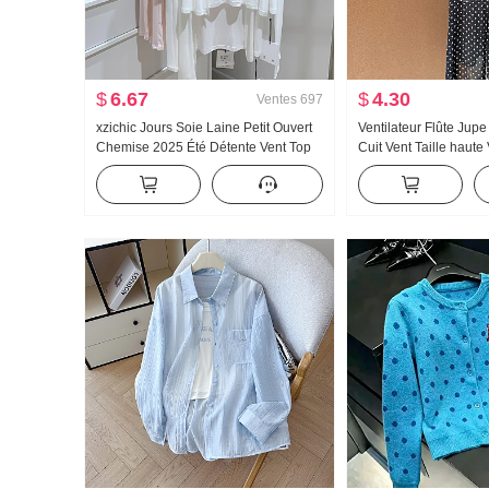
$
6.67
$
4.30
Ventes
697
xzichic Jours Soie Laine Petit Ouvert
Ventilateur Flûte Jup
Chemise 2025 Été Détente Vent Top
Cuit Vent Taille haute
Nouveau Tricoté Automne Épaule Fin
Noir Pois Jupe mi-lon
Manteau pour les femmes
Oblique Épaule Vête