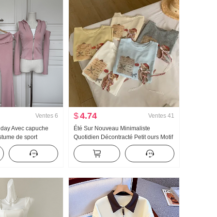
$
4.74
Ventes
6
Ventes
41
llday Avec capuche
Été Sur Nouveau Minimaliste
stume de sport
Quotidien Décontracté Petit ours Motif
ps Épaules dénudées
Nœud papillon Ample Niche Manches
on évasé Ensemble
courtes T-shirt Style coréen Tricoté
Top