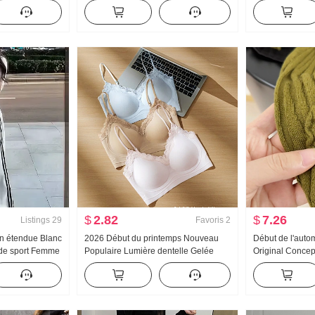
e 2025 Automne
Ample Kuo Jambe Décontracté
Claudine Chemi
he Manches
Pantalon
français Rétro P
Cardigan
$
2.82
$
7.26
Listings
29
Favoris
2
n étendue Blanc
2026 Début du printemps Nouveau
Début de l'aut
de sport Femme
Populaire Lumière dentelle Gelée
Original Conce
e Nouveau
Colle Bande Corset À l'intérieur
Chemise Industr
écontracté
Ceinture Poitrine Pad Amincissant
Tricoté Top F
Gilet pour les femmes
Amincissant