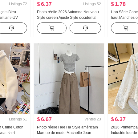
$
6.37
$
1.78
Listings
72
Listings
52
nçais Bleu
Photo réelle 2026 Automne Nouveau
Han Série Conc
ent anti-UV
Style coréen Ajusté Style occidental
haut Manches cou
emise Femme
Conception Sens Niche Rayures
Femme Automne
e Décontracté
Cintré Manches longues Chemise
Couleur unie Po
gues Unique
pour femmes
Amincissant To
$
6.67
$
6.37
Listings
51
Ventes
23
on Chine Coton
Photo réelle Hee Ha Style américain
2026 Printemps
eat-shirt
Marque de mode Machette Jean
Industrie lourde