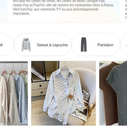
tels que les cartes de crédit, les cartes de débit, Google Pay,
c
Apple Pay et PayPal, afin de réduire les contraintes liées à Alipay,
WeChat Pay, aux virements T/T ou aux préchargements
importants.
e
l
ll
Sweat à capuche
Pantalon