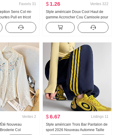
$
1.26
Favoris
31
Ventes
322
eption Sens Col mi-
Style américain Doux Cool Haut de
rtes Pull en tricot
gamme Accrocher Cou Camisole pour
 2024 Nouveau
femmes Été Port extérieur À l'intérieur
lyvalent Ajusté
Match T-shirt de base Style pin-up
p
Tricoté Bandeau bustier Top
$
6.67
Ventes
2
Listings
11
/Été Nouveau
Style américain Trois Bar Pantalon de
 Broderie Col
sport 2026 Nouveau Automne Taille