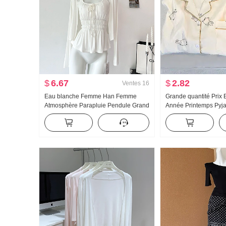
$
6.67
$
2.82
Ventes
16
Eau blanche Femme Han Femme
Grande quantité Prix 
Atmosphère Parapluie Pendule Grand
Année Printemps Py
u Collier Bretelles Deux Porter
Nouveau Nuages Cot
Conception Sens Cardigan Femme
longues Petit Col ra
Été Amincissant Bretelles Top
Ensemble Streaming e
Produit