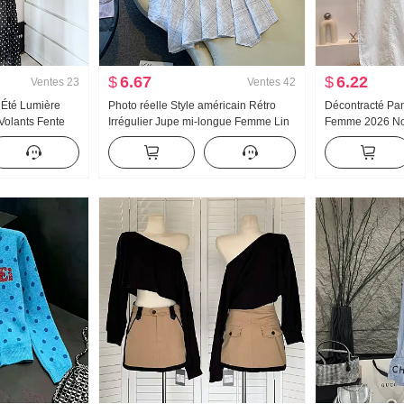
$
6.67
$
6.22
Ventes
23
Ventes
42
e Été Lumière
Photo réelle Style américain Rétro
Décontracté Pan
 Volants Fente
Irrégulier Jupe mi-longue Femme Lin
Femme 2026 Nou
gue Jours Soie
Robe mi-longue À carreaux Jupe
haute Amincissan
ments
trapèze Irrégulier Queue de poisson
taille Minimalis
Pendule Jupe
Machette Panta