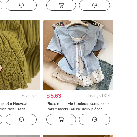
se pour femmes Style
haute Kuo Jambe Bas resserré
rotection solaire
Pantalon décontracté Wei Pantalon
Pantalon cargo
$
5.63
Favoris
2
Listings
1314
omne Sur Nouveau
Photo réelle Été Couleurs contrastées
ption Non Crash
Pois À lacets Fausse deux-pièces
ie lourde Jacquard
Manches courtes T-shirt Femme Été
emme Automne Nouveau
Nouveau Style sucré Niche Top