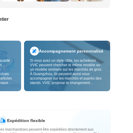
tier
Accompagnement personnalisé
qualité
Si vous avez un style cible, les acheteurs
t
VVIC peuvent chercher le même modèle ou
e
un modèle similaire sur les marchés de gros.
achats
À Guangzhou, ils peuvent aussi vous
 articles
accompagner sur les marchés et auprès des
risque
stands. VVIC propose le changement
us fiable.
d'étiquettes et de sacs d'emballage, et bientôt
les
la personnalisation OEM par image ou
es
échantillon, afin de rendre vos achats plus
vente.
maîtrisés et mieux adaptés au rythme de votre
activité.
Expédition flexible
Les marchandises peuvent être expédiées directement aux