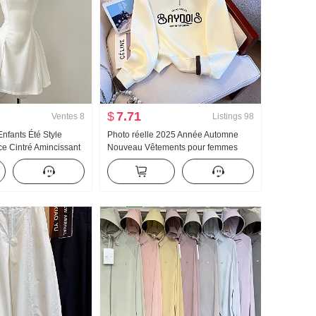
$
7.71
Ventes
8
Listings
98
nfants Été Style
Photo réelle 2025 Année Automne
ce Cintré Amincissant
Nouveau Vêtements pour femmes
 Mini-jupe
Sweat-shirt Réduction de l'âge Moitié
Fermeture éclair Mode Col polo
Décontracté Polyvalent Amincissant