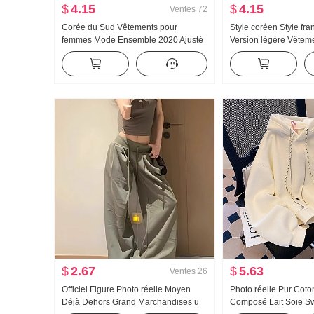
$
4.15
$
4.15
Ventes
72
Corée du Sud Vêtements pour
Style coréen Style fra
femmes Mode Ensemble 2020 Ajusté
Version légère Vêtem
Camisole Cardigan Ensemble deux
Manches longues Ch
pièces T-shirt Top Femme
Vêtements d'été Ampl
Détente Manches lon
Chemise
$
2.67
$
5.63
Ventes
26
Officiel Figure Photo réelle Moyen
Photo réelle Pur Cot
Déjà Dehors Grand Marchandises u
Composé Lait Soie Sw