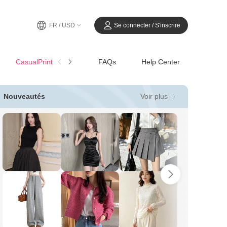
FR / USD
Se connecter / S'inscrire
CasualPrintemps-Été
FAQs
Help Center
Voir plus
Nouveautés
