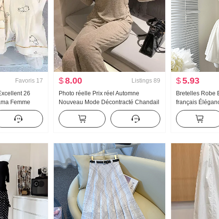
$
8.00
$
5.93
Favoris
17
Listings
89
Excellent 26
Photo réelle Prix réel Automne
Bretelles Robe E
jama Femme
Nouveau Mode Décontracté Chandail
français Élégan
on Manches
à capuchon Wei Pantalon Amincissant
Robe débardeur
battu Homewear
Ensemble Costume de sport Femme
n direct Élevé
Tendance