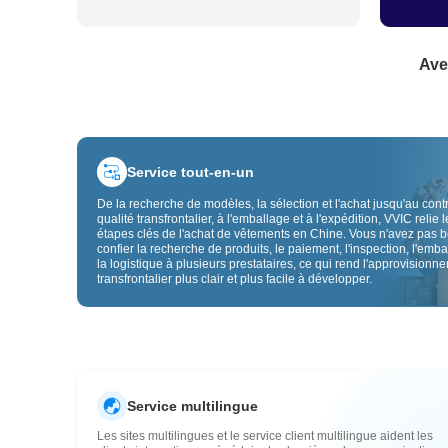
Ave
Service tout-en-un
De la recherche de modèles, la sélection et l'achat jusqu'au cont
qualité transfrontalier, à l'emballage et à l'expédition, VVIC relie l
étapes clés de l'achat de vêtements en Chine. Vous n'avez pas 
confier la recherche de produits, le paiement, l'inspection, l'emba
la logistique à plusieurs prestataires, ce qui rend l'approvisionn
transfrontalier plus clair et plus facile à développer.
Service multilingue
Les sites multilingues et le service client multilingue aident les