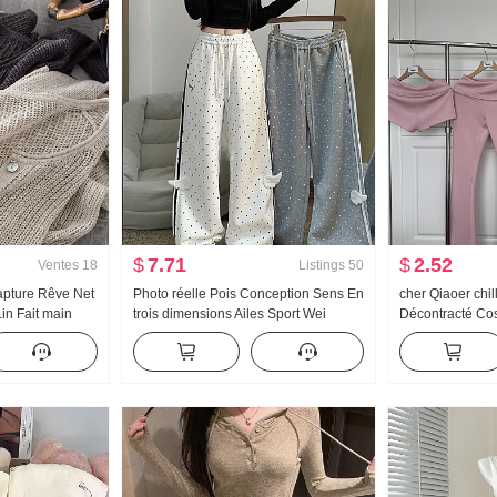
$
7.71
$
2.52
Ventes
18
Listings
50
apture Rêve Net
Photo réelle Pois Conception Sens En
cher Qiaoer chi
in Fait main
trois dimensions Ailes Sport Wei
Décontracté Co
é Tricoté
Pantalon Femme Nouveau Lumière
Femme Printem
atiseur
Asie Vent Ample Droit Amincissant
Manteau Pantal
 solaire
Pantalon décontracté
trois pièces