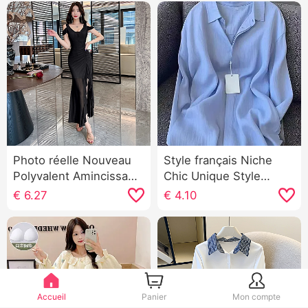
Photo réelle Nouveau
Style français Niche
Polyvalent Amincissant
Chic Unique Style
Ajusté Sexy Longue
français Lumière Cuit
€
6.27
€
4.10
Tulle Fendu Robe Base
Vent Bleu Col polo
Fils
Manches longues
Chemise pour femmes
Accueil
Panier
Mon compte