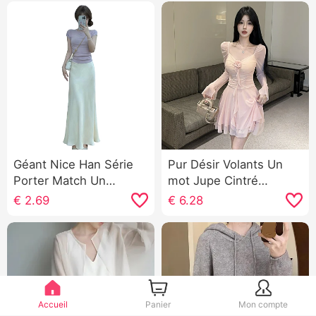
Géant Nice Han Série
Pur Désir Volants Un
Porter Match Un
mot Jupe Cintré
ensemble complet
Amincissant Bretelles
€
2.69
€
6.28
Robe Enfants Été 2026
Robe Sexy Plissé
Année Nouveau
Irrégulier Mini-jupe
Élégance Ajusté
Ensemble Robe longue
Accueil
Panier
Mon compte