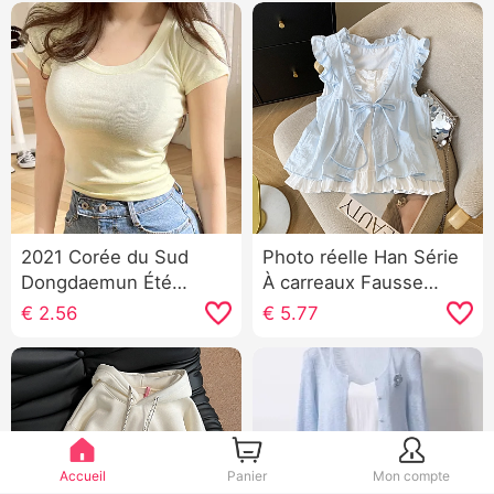
2021 Corée du Sud
Photo réelle Han Série
Dongdaemun Été
À carreaux Fausse
Nouveau Ajusté
deux-pièces Chemise
€
2.56
€
5.77
Amincissant Sexy
pour femmes Volants
Affichage Figure
Réduction de l'âge
Manches courtes
Ample Sans manches
Polyvalent Col rond T-
Chemise Poupée
shirt Femme
Débardeur Top
Accueil
Panier
Mon compte