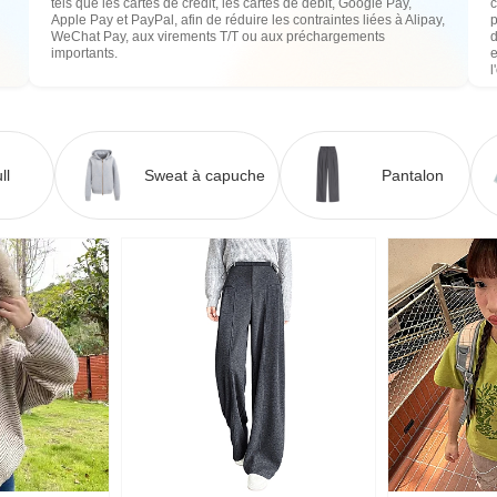
tels que les cartes de crédit, les cartes de débit, Google Pay,
c
Apple Pay et PayPal, afin de réduire les contraintes liées à Alipay,
WeChat Pay, aux virements T/T ou aux préchargements
importants.
e
l
ll
Sweat à capuche
Pantalon