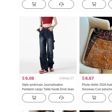
Abricot Couleur Ample Ramie
Manches longues Col 
Amincissant Chemise pour femmes
Amincissant Version l
2026 Année Été Protection solaire Top
solaire Petite chemi
$
6.08
$
6.67
Listings
27
Style américain Journalisation
Photo réelle 2026 Au
Pantalon cargo Taille haute Droit Jean
Nouveau Cuir peluche
Femme Grande taille Poire Type
Rétro Jupe mi-longue 
Figure Porter Match vibe Vent
Broderie Mini-jupe F
Pantalon
Sécurité Pantalon