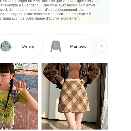
lients à l'étranger ou vers l'adresse que vous désignez en Chine,
par exemple à Guangzhou. Que vous ayez besoin d'un envoi
direct, d'un réacheminement, d'un dédouanement, d'un
ntreposage ou d'une redistribution, VVIC peut s'adapter à
'organisation de votre chaîne d'approvisionnement.
Denim
Manteau
Ro