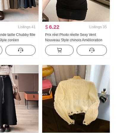
$
6.22
Listings
41
Listings
35
nde taille Chubby fille
Prix réel Photo réelle Sexy Vent
tyle coréen
Nouveau Style chinois Amélioration
 de laine Grande
Qipao Franges Robe Nouveau
luie Jupe Taille
Élégance Absolument magnifique
 Feu Jupe trapèze
Coupe moulante Mini-jupe