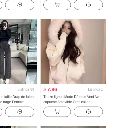
Top
Élégance Fendu Robe de soirée
Robe longue
$
7.86
Listings
89
Listings
1
te taille Drap de laine
Treize lignes Mode Détente Vent Avec
be large Femme
capuche Amovible Gros col en
ire Hiver Nouveau
fourrure Double Poche Fermeture
ple Amincissant
éclair Manteau Ample Pull en tricot
ntracté Pantalon droit
Top