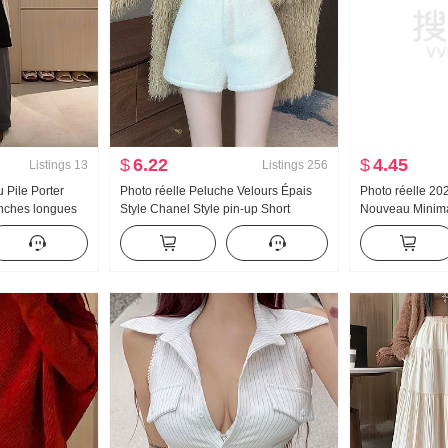
$
6.22
$
4.45
Listings
13
Listings
256
Pile Porter
Photo réelle Peluche Velours Épais
Photo réelle 20
nches longues
Style Chanel Style pin-up Short
Nouveau Minimal
large Ensemble
Femme 2024 Automne Hiver Taille
Manches ballon
haute Polyvalent Un mot Pantalon
Pull en tricot 
large Pantalon bottes