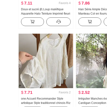
$
7.11
$
7.86
Favoris
4
Doux et sucré 的 Loup maléfique
Han Série Ample Déco
Aquarelle Halo Teinture Imprimé fleuri
Manteau Col en fourr
Chemisier en chiffon Place des
Rayures Conception S
femmes Collier Conception Sens
Femme
Amincissant Combattre Prenez Petite
chemise Top
$
7.71
$
2.52
Favoris
2
one Accueil Recommander Style
Irrégulier Manches é
artistique Style traditionnel chinois Riz
Cardigan Conception