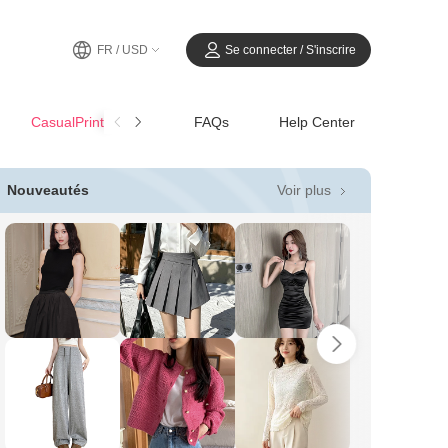
FR / USD
Se connecter / S'inscrire
CasualPrintemps-Été
FAQs
Help Center
Voir plus
Nouveautés
