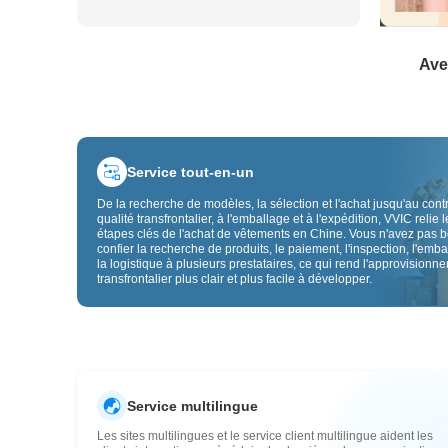
Ave
Service tout-en-un
De la recherche de modèles, la sélection et l'achat jusqu'au cont
qualité transfrontalier, à l'emballage et à l'expédition, VVIC relie l
étapes clés de l'achat de vêtements en Chine. Vous n'avez pas 
confier la recherche de produits, le paiement, l'inspection, l'emba
la logistique à plusieurs prestataires, ce qui rend l'approvisionn
transfrontalier plus clair et plus facile à développer.
Service multilingue
Les sites multilingues et le service client multilingue aident les