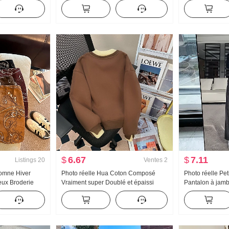
en V Ajusté
Chic Avancé Sens Grand col rabattu
Accrocher Cou 
égère Protection
T-shirt de base Manches longues
se Femme
Laine Pull en tricot Automne Hiver
$
6.67
$
7.11
Listings
20
Ventes
2
tomne Hiver
Photo réelle Hua Coton Composé
Photo réelle Peti
ux Broderie
Vraiment super Doublé et épaissi
Pantalon à jam
Pei Li S
Fausse deux-pièces Broderie Sweat-
Doublé de pola
emme Ceinture
shirt Femme Automne Hiver Chaud
Taille haute Am
Top Grande taille Vêtements pour
Polyvalent Déco
femmes