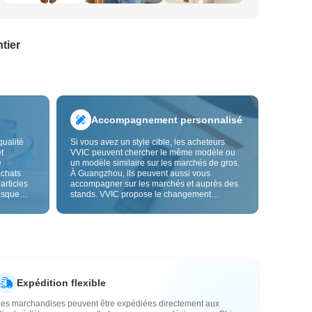
tier
Accompagnement personnalisé
qualité
Si vous avez un style cible, les acheteurs
t
VVIC peuvent chercher le même modèle ou
e
un modèle similaire sur les marchés de gros.
achats
À Guangzhou, ils peuvent aussi vous
 articles
accompagner sur les marchés et auprès des
risque
stands. VVIC propose le changement
us fiable.
d'étiquettes et de sacs d'emballage, et bientôt
les
la personnalisation OEM par image ou
es
échantillon, afin de rendre vos achats plus
vente.
maîtrisés et mieux adaptés au rythme de votre
activité.
Expédition flexible
Les marchandises peuvent être expédiées directement aux