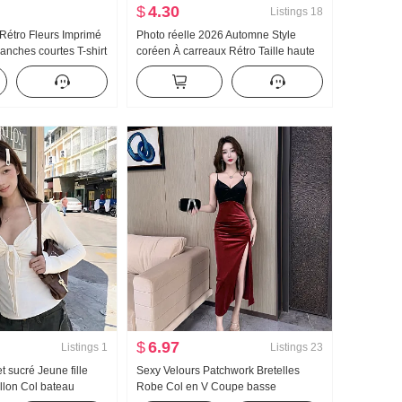
$
4.30
Listings
18
 Rétro Fleurs Imprimé
Photo réelle 2026 Automne Style
anches courtes T-shirt
coréen À carreaux Rétro Taille haute
r Match Ajusté
chic Chaud Configuration Manteau
Court Sur
Oblique Grille Coupe moulante Un
mot Jupe mi-longue
$
6.97
Listings
1
Listings
23
 sucré Jeune fille
Sexy Velours Patchwork Bretelles
llon Col bateau
Robe Col en V Coupe basse