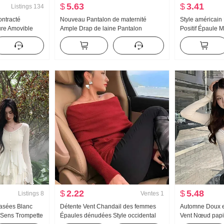
$
5.63
$
3.41
Listings
134
ntracté
Nouveau Pantalon de maternité
Style américain
ure Amovible
Ample Drap de laine Pantalon
Positif Épaule M
ens Sweat-shirt
Automne et hiver Mode Décontracté
Femme Été Porte
Rétro Pantalon large Pantalon droit
Dopamine Vert 
Machette Pantalon
$
2.22
$
5.48
Listings
8
Ventes
1
vasées Blanc
Détente Vent Chandail des femmes
Automne Doux et
 Sens Trompette
Épaules dénudées Style occidental
Vent Nœud papi