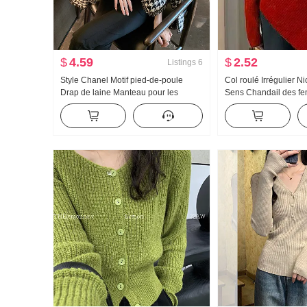
$
4.59
$
2.52
Listings
6
Style Chanel Motif pied-de-poule
Col roulé Irrégulier 
Drap de laine Manteau pour les
Sens Chandail des f
femmes Automne 2022 Année
Hiver Style coréen A
Nouveau Élégance Avancé Sens
Vent doux Glutineux T
Court Top ins Tendance