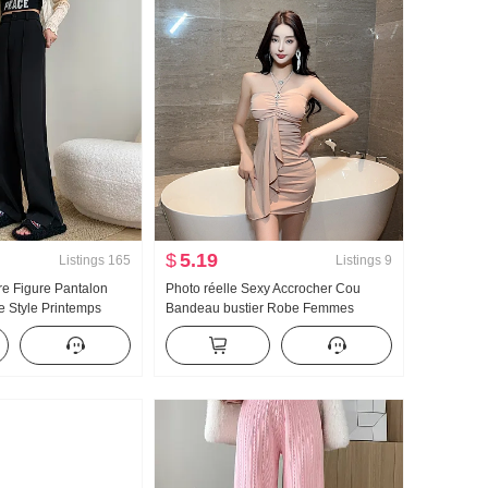
$
5.19
Listings
165
Listings
9
re Figure Pantalon
Photo réelle Sexy Accrocher Cou
Style Printemps
Bandeau bustier Robe Femmes
tical Sens Chubby fille
Plissé Ajusté Coupe moulante Mini-
oit Décontracté Traîne
jupe Sexy Élégante Fête Petit Cadeau
Printemps et automne
Jupe