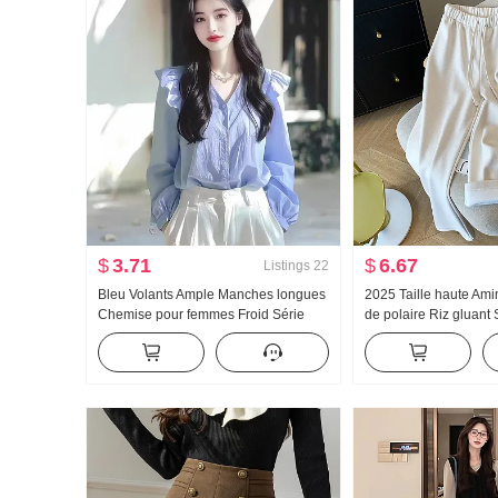
$
3.71
$
6.67
Listings
22
Bleu Volants Ample Manches longues
2025 Taille haute Ami
Chemise pour femmes Froid Série
de polaire Riz gluant 
Avancé Sens Dopamine Top 2025
Cachemire Pantalon l
Printemps et automne Nouveau
Féminin Détendu Vert
Droit Pantalon décont