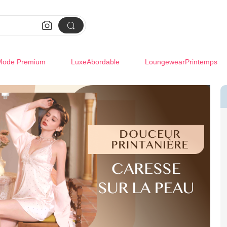


Mode Premium
LuxeAbordable
LoungewearPrintemps