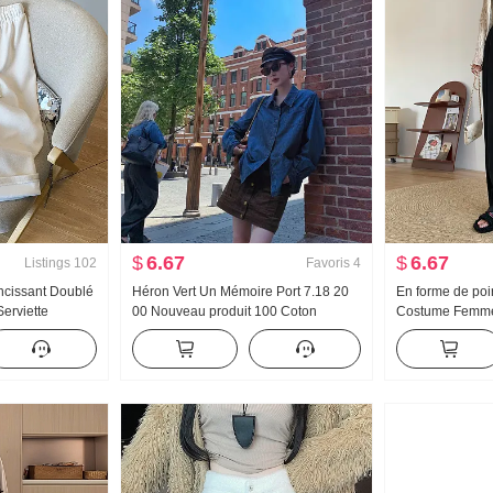
$
6.67
$
6.67
Listings
102
Favoris
4
ncissant Doublé
Héron Vert Un Mémoire Port 7.18 20
En forme de poi
Serviette
00 Nouveau produit 100 Coton
Costume Femme 
arge Hiver
peigné Classique Port Vent Rétro
Taille haute Ver
ical Sens Traîne
Denim Chemise pour femmes
Grande taille Dr
racté
Pantalon large 