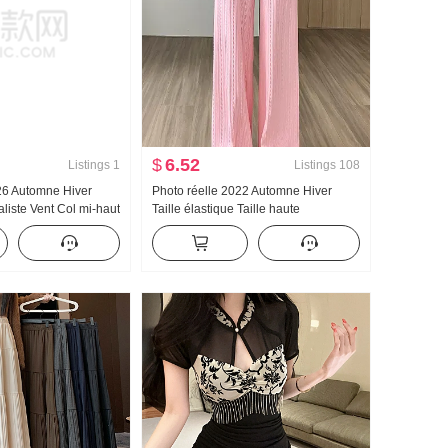
$
6.52
Listings
1
Listings
108
26 Automne Hiver
Photo réelle 2022 Automne Hiver
iste Vent Col mi-haut
Taille élastique Taille haute
 Couleur unie Laine
Amincissant Sac Noyau Fil Tricoté
Femme
Kuo Jambe Droit Traîne Pantalon
Femme Tendance