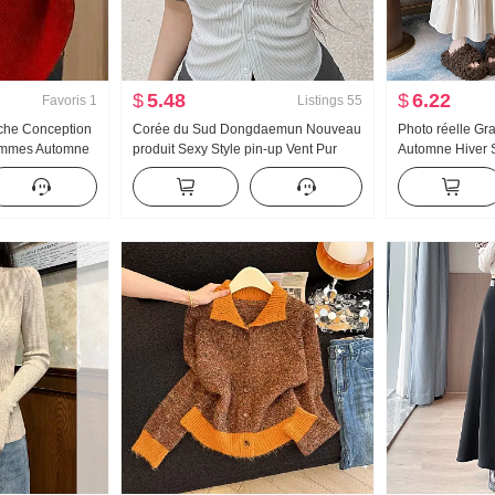
$
5.48
$
6.22
Favoris
1
Listings
55
Niche Conception
Corée du Sud Dongdaemun Nouveau
Photo réelle Gra
emmes Automne
produit Sexy Style pin-up Vent Pur
Automne Hiver S
mple Détente
Désir Féminin Col rabattu Rayures
Polyvalent Drap
ricoté Top Épais
Moulant Sans manches Chemise
balançoire Parap
haute ins Super
Jupe mi-longue