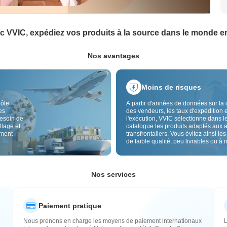
c VVIC, expédiez vos produits à la source dans le monde en
Nos avantages
Moins de risques
rôle
À partir d'années de données sur la 
es
des vendeurs, les taux d'expédition e
besoin de
l'exécution, VVIC sélectionne dans l
llage et
catalogue les produits adaptés aux 
ement
transfrontaliers. Vous évitez ainsi les
de faible qualité, peu livrables ou à 
élevé, avec un approvisionnement pl
Le contrôle qualité transfrontalier et 
étiquettes d'origine réduisent aussi l
risques de qualité, douane et après-
Nos services
Paiement pratique
Nous prenons en charge les moyens de paiement internationaux