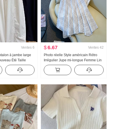
$
6.67
Ventes
6
Ventes
42
talon à jambe large
Photo réelle Style américain Rétro
veau Été Taille
Irrégulier Jupe mi-longue Femme Lin
t Grande taille Petite
Robe mi-longue À carreaux Jupe
te Ample Neuf points
trapèze Irrégulier Queue de poisson
lon
Pendule Jupe