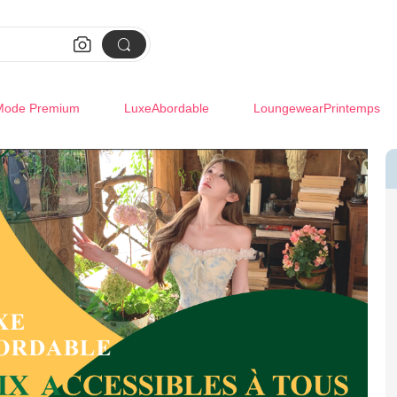


Mode Premium
LuxeAbordable
LoungewearPrintemps