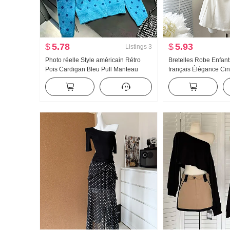
$
5.78
$
5.93
Listings
3
Photo réelle Style américain Rétro
Bretelles Robe Enfant
Pois Cardigan Bleu Pull Manteau
français Élégance Cin
pour les femmes Automne Nouveau
Robe débardeur Mini-
Détente Vent Pull en tricot Top ins