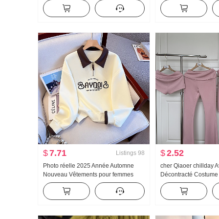
Ample Kuo Jambe Décontracté
Femme 2026 Automne
Pantalon
Décontracté Taille hau
Droit Pantalon de spor
$
7.71
$
2.52
Listings
98
Photo réelle 2025 Année Automne
cher Qiaoer chillday 
Nouveau Vêtements pour femmes
Décontracté Costume 
Sweat-shirt Réduction de l'âge Moitié
Femme Printemps Ép
Fermeture éclair Mode Col polo
Manteau Pantalon év
Décontracté Polyvalent Amincissant
trois pièces