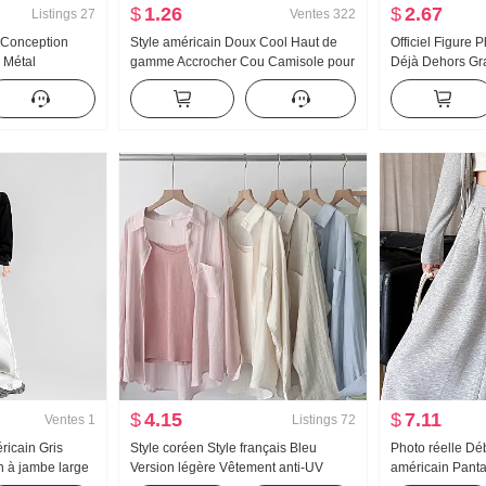
$
1.26
$
2.67
Listings
27
Ventes
322
 Conception
Style américain Doux Cool Haut de
Officiel Figure 
 Métal
gamme Accrocher Cou Camisole pour
Déjà Dehors Gr
incissant Ample
femmes Été Port extérieur À l'intérieur
Collier Os de b
mise Top des
Match T-shirt de base Style pin-up
de I Débardeur 
Tricoté Bandeau bustier Top
Traîne Sport Pa
$
4.15
$
7.11
Ventes
1
Listings
72
ricain Gris
Style coréen Style français Bleu
Photo réelle Dé
n à jambe large
Version légère Vêtement anti-UV
américain Panta