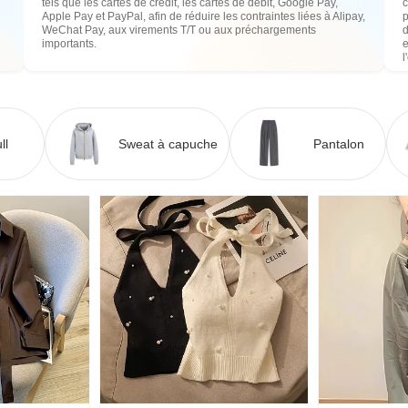
tels que les cartes de crédit, les cartes de débit, Google Pay,
c
Apple Pay et PayPal, afin de réduire les contraintes liées à Alipay,
WeChat Pay, aux virements T/T ou aux préchargements
importants.
e
l
ll
Sweat à capuche
Pantalon