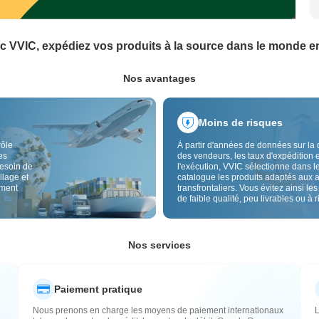
c VVIC, expédiez vos produits à la source dans le monde en
Nos avantages
Moins de risques
rôle
À partir d'années de données sur la 
es
des vendeurs, les taux d'expédition e
besoin de
l'exécution, VVIC sélectionne dans l
llage et
catalogue les produits adaptés aux 
ement
transfrontaliers. Vous évitez ainsi les
de faible qualité, peu livrables ou à 
élevé, avec un approvisionnement pl
Le contrôle qualité transfrontalier et 
étiquettes d'origine réduisent aussi l
risques de qualité, douane et après-
Nos services
Paiement pratique
Nous prenons en charge les moyens de paiement internationaux