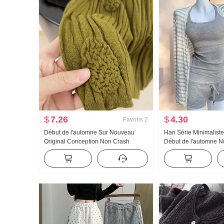
$
7.26
$
4.30
Favoris
2
Début de l'automne Sur Nouveau
Han Série Minimalist
Original Conception Non Crash
Début de l'automne 
Chemise Industrie lourde Jacquard
Amincissant Chemise 
Tricoté Top Femme Automne Nouveau
solaire Manches long
Amincissant
Chaud et épicé Mini-
trois pièces