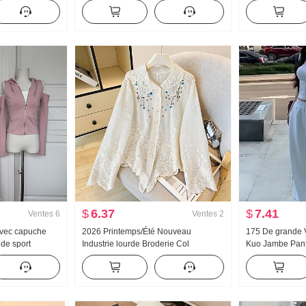
 Ample
Manches longues Chemise Femme
Gainant Taille h
te Vertical Sens
Vêtements d'été Ample Décontracté
Pantalon large 
t
Détente Manches longues Unique
Décontracté Tra
Chemise
$
6.37
$
7.41
Ventes
6
Ventes
2
Avec capuche
2026 Printemps/Été Nouveau
175 De grande 
de sport
Industrie lourde Broderie Col
Kuo Jambe Pant
aules dénudées
Claudine Chemise pour femmes Style
Printemps et a
asé Ensemble
français Rétro Protection solaire
Polyvalent Rayu
Cardigan
Traîne Pantalon