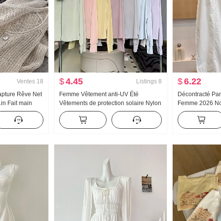
$
4.45
$
6.22
Ventes
18
Listings
8
apture Rêve Net
Femme Vêtement anti-UV Été
Décontracté Pan
in Fait main
Vêtements de protection solaire Nylon
Femme 2026 Nou
é Tricoté
Version légère Glace Soie Respirant
haute Amincissan
atiseur
Manteau Ample Grande taille Sweat à
taille Minimalis
 solaire
capuche
Machette Panta