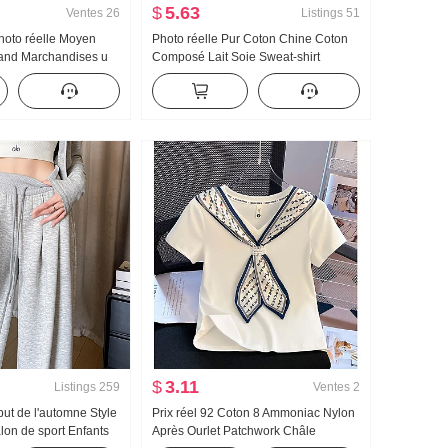
$
5.63
Ventes
26
Listings
51
Photo réelle Moyen
Photo réelle Pur Coton Chine Coton
and Marchandises u
Composé Lait Soie Sweat-shirt
oeuf Boucle En forme
Femme Version légère 2025 Automne
Bretelles Kuo Jambe
Nouveau Avec capuche Manches
ntalon long Ensemble
longues T-shirt Top
$
3.11
Listings
259
Ventes
2
but de l'automne Style
Prix réel 92 Coton 8 Ammoniac Nylon
lon de sport Enfants
Après Ourlet Patchwork Châle