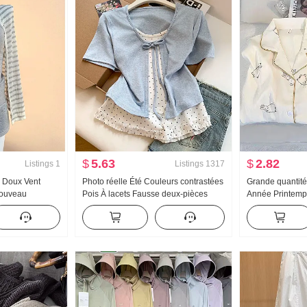
$
5.63
$
2.82
Listings
1
Listings
1317
e Doux Vent
Photo réelle Été Couleurs contrastées
Grande quantité
Nouveau
Pois À lacets Fausse deux-pièces
Année Printem
de protection
Manches courtes T-shirt Femme Été
Nouveau Nuage
ues Camisole
Nouveau Style sucré Niche Top
longues Petit C
jupe Ensemble
Ensemble Stream
Produit