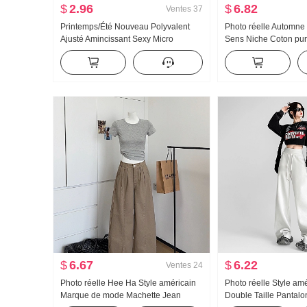
$
2.96
$
6.82
Ventes
37
Printemps/Été Nouveau Polyvalent
Photo réelle Automne
Ajusté Amincissant Sexy Micro
Sens Niche Coton pur
Transparent Manches courtes T-shirt
Décoration Cintré Am
de base Cinq points Manchon Col en
Manches longues Che
V T-shirt Stock disponible
femmes
$
6.67
$
6.22
Ventes
24
Photo réelle Hee Ha Style américain
Photo réelle Style amé
Marque de mode Machette Jean
Double Taille Pantalo