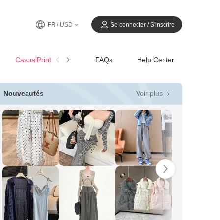
FR / USD
Se connecter / S'inscrire
CasualPrintemps-Été
FAQs
Help Center
Voir plus
Nouveautés
