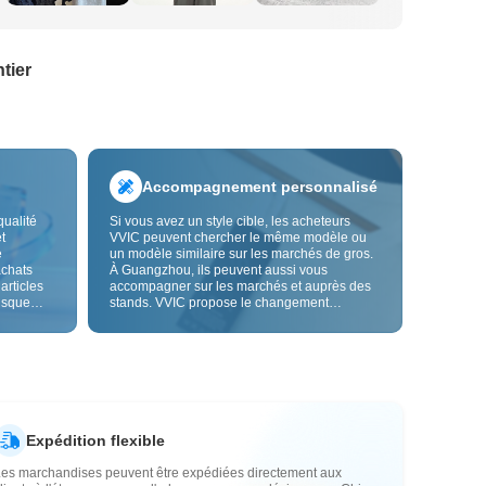
tier
Accompagnement personnalisé
qualité
Si vous avez un style cible, les acheteurs
t
VVIC peuvent chercher le même modèle ou
e
un modèle similaire sur les marchés de gros.
achats
À Guangzhou, ils peuvent aussi vous
 articles
accompagner sur les marchés et auprès des
risque
stands. VVIC propose le changement
us fiable.
d'étiquettes et de sacs d'emballage, et bientôt
les
la personnalisation OEM par image ou
es
échantillon, afin de rendre vos achats plus
vente.
maîtrisés et mieux adaptés au rythme de votre
activité.
Expédition flexible
Les marchandises peuvent être expédiées directement aux