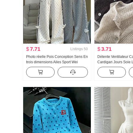
$
7.71
$
3.71
Listings
50
Photo réelle Pois Conception Sens En
Détente Ventilateur C
trois dimensions Ailes Sport Wei
Cardigan Jours Soie L
Pantalon Femme Nouveau Lumière
Choisissez Trou Ajour
Asie Vent Ample Droit Amincissant
Cardigan Femme Clim
Pantalon décontracté
Chemise de protection