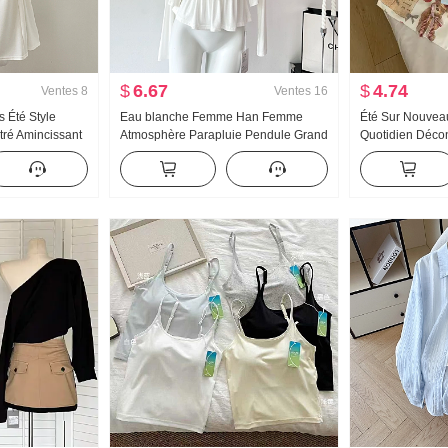
$
6.67
$
4.74
Ventes
8
Ventes
16
s Été Style
Eau blanche Femme Han Femme
Été Sur Nouveau
tré Amincissant
Atmosphère Parapluie Pendule Grand
Quotidien Décont
jupe
u Collier Bretelles Deux Porter
Nœud papillon 
Conception Sens Cardigan Femme
courtes T-shirt 
Été Amincissant Bretelles Top
Top