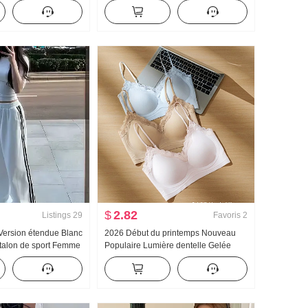
aute Vertical Sens
Foulard en soie Ajusté Col en V
Droit Ample
Manches courtes T-shirt Femme
îne Wei Pantalon
$
2.82
Listings
29
Favoris
2
Version étendue Blanc
2026 Début du printemps Nouveau
alon de sport Femme
Populaire Lumière dentelle Gelée
utomne Nouveau
Colle Bande Corset À l'intérieur
res Décontracté
Ceinture Poitrine Pad Amincissant
Gilet pour les femmes