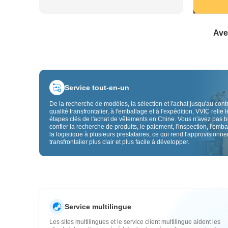
Ave
Service tout-en-un
De la recherche de modèles, la sélection et l'achat jusqu'au cont
qualité transfrontalier, à l'emballage et à l'expédition, VVIC relie l
étapes clés de l'achat de vêtements en Chine. Vous n'avez pas 
confier la recherche de produits, le paiement, l'inspection, l'emba
la logistique à plusieurs prestataires, ce qui rend l'approvisionn
transfrontalier plus clair et plus facile à développer.
Service multilingue
Les sites multilingues et le service client multilingue aident les