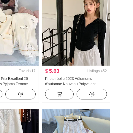
$
5.63
Favoris
17
Listings
452
 Prix Excellent 26
Photo réelle 2023 Vêtements
ps Pyjama Femme
d'automne Nouveau Polyvalent
s Coton Manches
Jeunesse Sport Vent Ajusté
ol rabattu Homewear
Amincissant Manches longues Avec
ing en direct Élevé
capuche Fermeture éclair Wei
Manteau et casquette Chemise