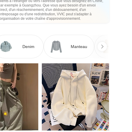
lients à l'étranger ou vers l'adresse que vous désignez en Chine,
par exemple à Guangzhou. Que vous ayez besoin d'un envoi
direct, d'un réacheminement, d'un dédouanement, d'un
ntreposage ou d'une redistribution, VVIC peut s'adapter à
'organisation de votre chaîne d'approvisionnement.
Denim
Manteau
Ro