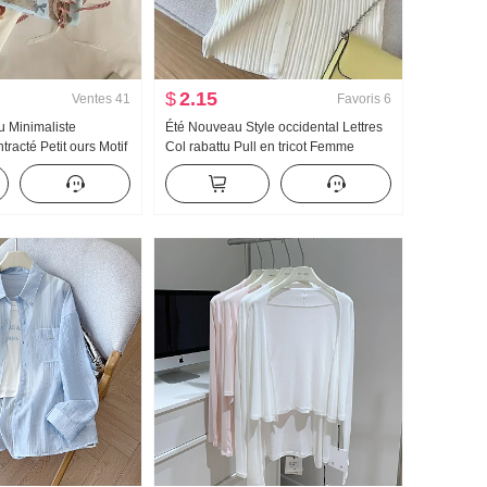
$
2.15
Ventes
41
Favoris
6
 Minimaliste
Été Nouveau Style occidental Lettres
racté Petit ours Motif
Col rabattu Pull en tricot Femme
Ample Niche Manches
Conception Sens Ajusté Court Petite
Style coréen Tricoté
chemise Pur Désir Vent Amincissant
Top