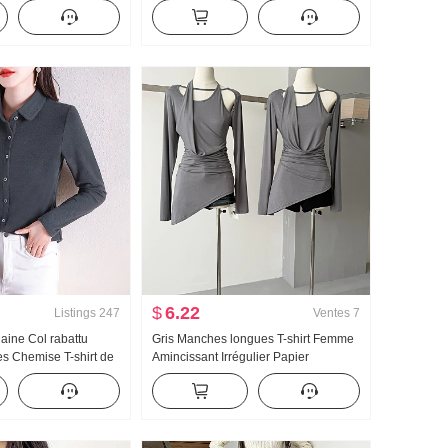
 évasées Cintré
Détente Vent Col montant Doudoune
i-jupe Pull
Gilet pour les femmes Pile Porter Pull
Ensemble deux pièces
$
6.22
Listings
247
Ventes
7
aine Col rabattu
Gris Manches longues T-shirt Femme
s Chemise T-shirt de
Amincissant Irrégulier Papier
omne et hiver De
Personnes Décontracté Protection
 Top Mode Élégance
solaire Blouse Pincée Taille
te chemise
Vêtements