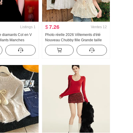
$
7.26
Listings
1
Ventes
12
e diamants Col en V
Photo réelle 2026 Vêtements d'été
llants Manches
Nouveau Chubby fille Grande taille
 Nouveau Vêtements
Femme Han Série Réduction de l'âge
e Couverture Viande
Cartoon Broderie Manches courtes
nde taille Top
Petite chemise Top