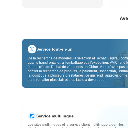
Ave
Service tout-en-un
De la recherche de modèles, la sélection et l'achat jusqu'au cont
qualité transfrontalier, à l'emballage et à l'expédition, VVIC relie l
étapes clés de l'achat de vêtements en Chine. Vous n'avez pas 
confier la recherche de produits, le paiement, l'inspection, l'emba
la logistique à plusieurs prestataires, ce qui rend l'approvisionn
transfrontalier plus clair et plus facile à développer.
Service multilingue
Les sites multilingues et le service client multilingue aident les