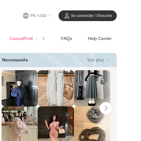
FR / USD
Se connecter / S'inscrire
CasualPrintemps-Été
FAQs
Help Center
Voir plus
Nouveautés
