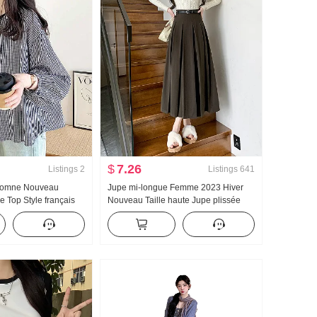
$
7.26
Listings
2
Listings
641
utomne Nouveau
Jupe mi-longue Femme 2023 Hiver
 Top Style français
Nouveau Taille haute Jupe plissée
ux et sucré Patchwork
Parapluie Jupe Couverture ...
 À carreaux Manches
Amincissant Longueur mi-longue
emise
Tissu de laine Jupe trapèze Femme