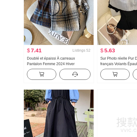
$
7.41
$
5.63
Listings
52
Doublé et épaissi À carreaux
Sur Photo réelle Pur D
Pantalon Femme 2024 Hiver
français Volants Épa
Nouveau Ample Amincissant Pantalon
Chemise Top Femme 
large Droit Décontracté Polyvalent
Nouveau Avancé Sen
Traîne Pantalon