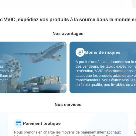
c VVIC, expédiez vos produits à la source dans le monde en
Nos avantages
Moins de risques
rôle
À partir d'années de données sur la 
es
des vendeurs, les taux d'expédition e
besoin de
l'exécution, VVIC sélectionne dans l
llage et
catalogue les produits adaptés aux 
ement
transfrontaliers. Vous évitez ainsi les
de faible qualité, peu livrables ou à 
élevé, avec un approvisionnement pl
Le contrôle qualité transfrontalier et 
étiquettes d'origine réduisent aussi l
risques de qualité, douane et après-
Nos services
Paiement pratique
Nous prenons en charge les moyens de paiement internationaux