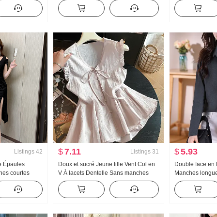
au Pull Han
ans Amoi Mode Patchwork Couleurs
Ajusté Manches
t Top
contrastées Col rond Robe
Tricoté Robe Min
$
7.11
$
5.93
Listings
42
Listings
31
e Épaules
Doux et sucré Jeune fille Vent Col en
Double face en l
es courtes
V À lacets Dentelle Sans manches
Manches longue
ngue
Chemise Poupée Femme Été
base Femme Aut
r Fendu Coupe
Conception Sens Ample Un mot
Velours Ajusté
noire
Feuille de Lotus Jupe Débardeur
Polyvalent Peti