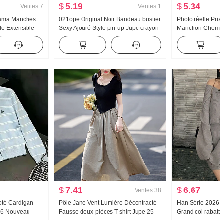
$
5.19
$
5.34
Ventes
7
Ventes
1
ama Manches
021ope Original Noir Bandeau bustier
Photo réelle Pri
le Extensible
Sexy Ajouré Style pin-up Jupe crayon
Manchon Chemi
Tissu Cool Sens
Acétate Jours Soie Court Robe
Amincissant Mo
omme Homewear
Ensemble Fem
$
7.41
$
6.67
Ventes
38
coté Cardigan
Pôle Jane Vent Lumière Décontracté
Han Série 202
26 Nouveau
Fausse deux-pièces T-shirt Jupe 25
Grand col raba