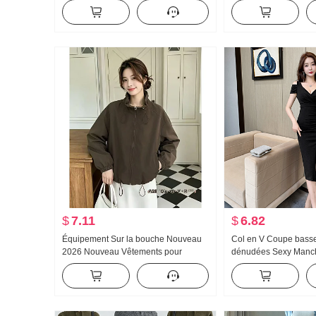
Gilet pour les femmes Automne et
Broderie Rétro Mante
hiver Pile Porter Gilet Débardeur Top
Série Magnifique Peti
Extérieur Match
$
7.11
$
6.82
Équipement Sur la bouche Nouveau
Col en V Coupe bass
2026 Nouveau Vêtements pour
dénudées Sexy Manch
femmes Ample Col montant Fermeture
Robe Longueur mi-lo
éclair Blouson Manteau Polyvalent
Amincissant Pur Dési
Amincissant
moulante Petite robe 