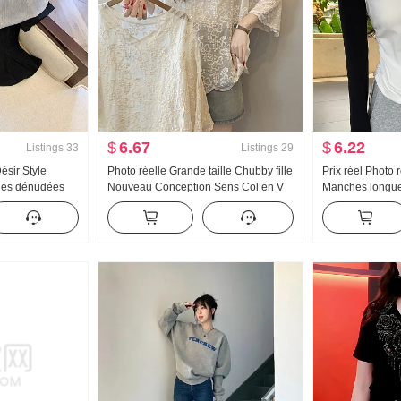
$
6.67
$
6.22
Listings
33
Listings
29
ésir Style
Photo réelle Grande taille Chubby fille
Prix réel Photo 
ules dénudées
Nouveau Conception Sens Col en V
Manches longue
2024 Été
Style français Doux et sucré Ajouré
Automne 2024 
s
dentelle Jacquard Chemise
Sens Pompage 
Couverture Viande Amincissant Top
polaire T-shirt