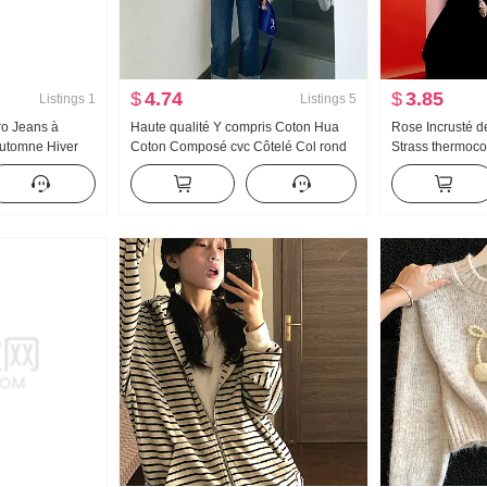
$
4.74
$
3.85
Listings
1
Listings
5
ro Jeans à
Haute qualité Y compris Coton Hua
Rose Incrusté d
utomne Hiver
Coton Composé cvc Côtelé Col rond
Strass thermoco
Vertical Sens
Imprimé Sweat-shirt Femme Couple
courtes T-shirt
nt Traîne
Standard Doublé de polaire
Maman Noir Mod
Amincissant Gra