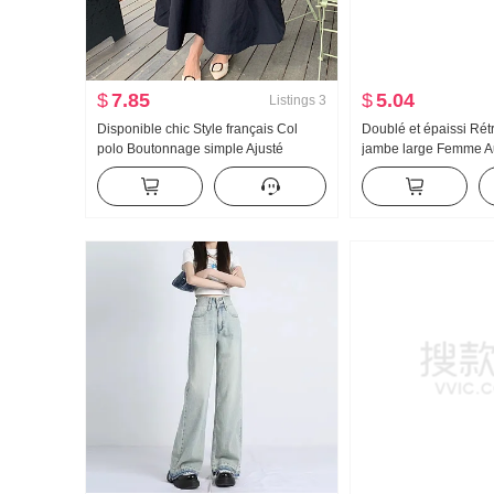
$
7.85
$
5.04
Listings
3
Disponible chic Style français Col
Doublé et épaissi Rét
polo Boutonnage simple Ajusté
jambe large Femme A
Amincissant Longue Cintré Bicolore
Nouveau Taille haute 
Robe
Droit Ample Amincissa
Pantalon Tendance