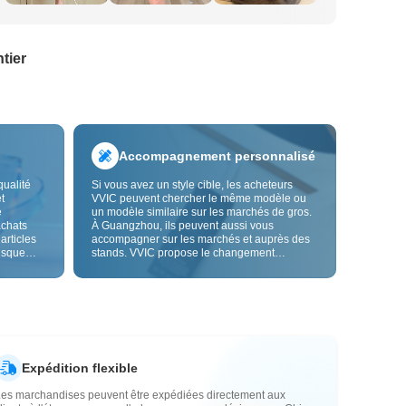
tier
Accompagnement personnalisé
qualité
Si vous avez un style cible, les acheteurs
t
VVIC peuvent chercher le même modèle ou
e
un modèle similaire sur les marchés de gros.
achats
À Guangzhou, ils peuvent aussi vous
 articles
accompagner sur les marchés et auprès des
risque
stands. VVIC propose le changement
us fiable.
d'étiquettes et de sacs d'emballage, et bientôt
les
la personnalisation OEM par image ou
es
échantillon, afin de rendre vos achats plus
vente.
maîtrisés et mieux adaptés au rythme de votre
activité.
Expédition flexible
Les marchandises peuvent être expédiées directement aux