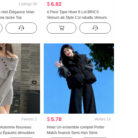
$
6.82
Listings
30
x réel Élégance Voler
4 Fleur Type Hiver 6 Lot BRICS
se lacée Top
Velours ab Style Col rabattu Velours
de Mini-jupe Pantalon
Pyjama Manches longues Femme
me
Homewear Cartoon
$
5.78
Favoris
2
Ventes
16
6 Automne Nouveau
Hiver Un ensemble complet Porter
ttu Épaules dénudées
Match Avancé Sens Han Série