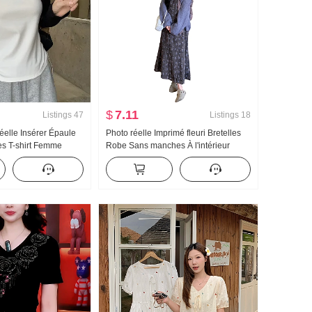
$
7.11
Listings
47
Listings
18
réelle Insérer Épaule
Photo réelle Imprimé fleuri Bretelles
s T-shirt Femme
Robe Sans manches À l'intérieur
Nouveau Conception
Match Robe mi-longue Détente Vent
Corde Top Doublé de
Manteau Pull 2 Set
 de base Femme