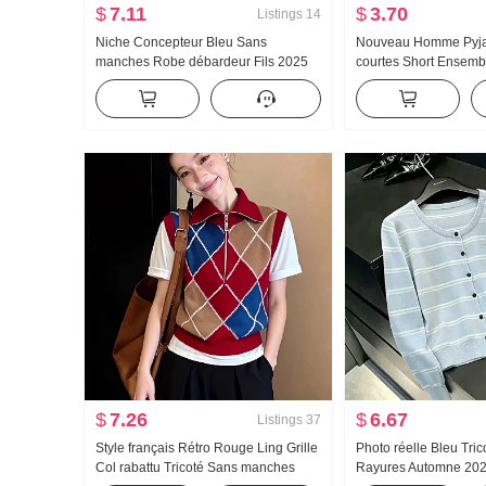
$
7.11
$
3.70
Listings
14
Niche Concepteur Bleu Sans
Nouveau Homme Pyj
manches Robe débardeur Fils 2025
courtes Short Ensemb
Nouveau Été Vêtements pour femmes
dans les quatre sens 
Petite taille Affichage Élevé Mini-jupe
Respirant Pyjama H
$
7.26
$
6.67
Listings
37
Style français Rétro Rouge Ling Grille
Photo réelle Bleu Tri
Col rabattu Tricoté Sans manches
Rayures Automne 20