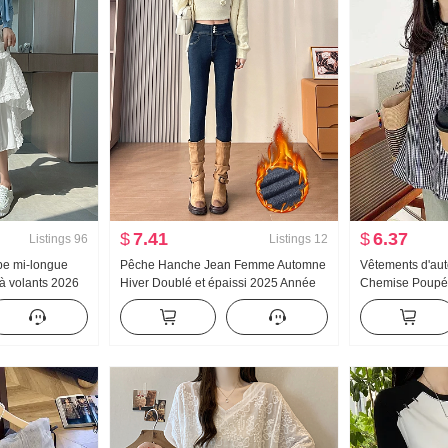
$
7.41
$
6.37
Listings
96
Listings
12
pe mi-longue
Pêche Hanche Jean Femme Automne
Vêtements d'a
 volants 2026
Hiver Doublé et épaissi 2025 Année
Chemise Poupée
haute
Nouveau Taille haute Amincissant
Style palais Do
nt Élégance a
Moulant Petite taille Pantalon slim
Manches ballon
e
trois-quarts Ch