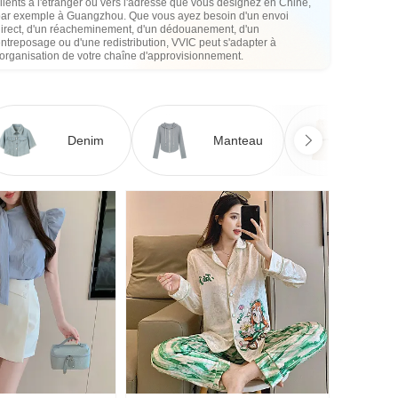
lients à l'étranger ou vers l'adresse que vous désignez en Chine,
par exemple à Guangzhou. Que vous ayez besoin d'un envoi
direct, d'un réacheminement, d'un dédouanement, d'un
ntreposage ou d'une redistribution, VVIC peut s'adapter à
'organisation de votre chaîne d'approvisionnement.
Denim
Manteau
Ro