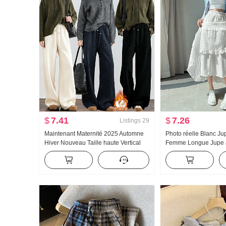
$
7.41
$
7.26
Listings
29
Maintenant Maternité 2025 Automne
Photo réelle Blanc Ju
Hiver Nouveau Taille haute Vertical
Femme Longue Jupe à
Sens Ample bf Détente Vent Doublé et
Printemps/Été Taille 
épaissi Décontracté Pantalon droit
Amincissant Polyvale
Longueur du mot Jup