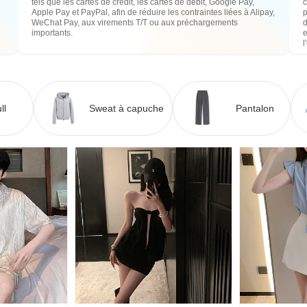
tels que les cartes de crédit, les cartes de débit, Google Pay,
c
Apple Pay et PayPal, afin de réduire les contraintes liées à Alipay,
WeChat Pay, aux virements T/T ou aux préchargements
importants.
e
l
ll
Sweat à capuche
Pantalon