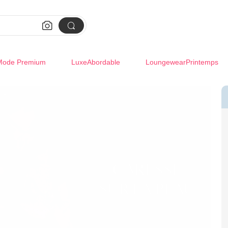


Mode Premium
LuxeAbordable
LoungewearPrintemps