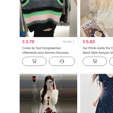
$
3.70
$
5.93
Ventes
1
Corée du Sud Dongdaemun
Sur Photo réelle Pur 
Vêtements pour femmes Nouveau
épicé Style français 
2023 Printemps Sans manches
dénudées dentelle C
Couleurs contrastées Fluff Col rond
femmes Conception S
Gilet Gilet pour les femmes Chaud
Irrégulier
Extérieur Match