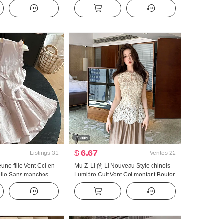
talon large Fils
Bretelles Robe Élevé Fendu Rosée
Jambe Ajusté Amincissant Soirée
Robe de soirée Robe longue
$
6.67
Listings
31
Ventes
22
une fille Vent Col en
Mu Zi Li 的 Li Nouveau Style chinois
elle Sans manches
Lumière Cuit Vent Col montant Bouton
e Femme Été
chinois Cintré Amincissant Élégant
s Ample Un mot
dentelle Top Demi-longueur
s Jupe Débardeur
Ensemble jupe