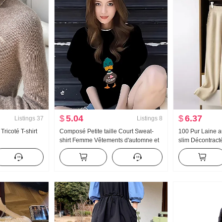
$
5.04
$
6.37
Listings
37
Listings
8
Tricoté T-shirt
Composé Petite taille Court Sweat-
100 Pur Laine a
shirt Femme Vêtements d'automne et
slim Décontract
d'hiver Ample Détente Vent Manches
Ample Port exté
longues Col rond Top
Polyvalent Radi
Amincissant