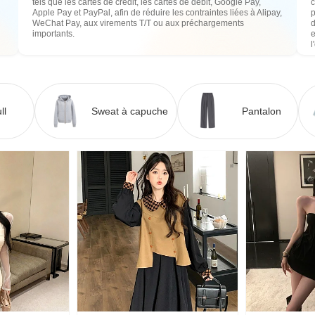
tels que les cartes de crédit, les cartes de débit, Google Pay,
c
Apple Pay et PayPal, afin de réduire les contraintes liées à Alipay,
WeChat Pay, aux virements T/T ou aux préchargements
importants.
e
l
ll
Sweat à capuche
Pantalon