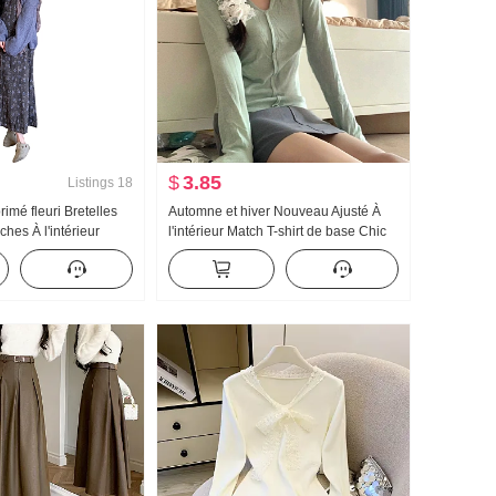
$
3.85
Listings
18
rimé fleuri Bretelles
Automne et hiver Nouveau Ajusté À
es À l'intérieur
l'intérieur Match T-shirt de base Chic
longue Détente Vent
Spécial Petit Top
Set