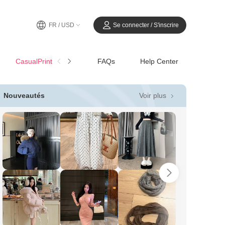
FR / USD
Se connecter / S'inscrire
CasualPrintemps-Été
FAQs
Help Center
Voir plus
Nouveautés
