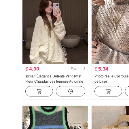
$
4.00
$
5.34
Favoris
3
ssman Élégance Détente Vent Twist
Photo réelle Col roulé 
Fleur Chandail des femmes Automne
de base
Hiver Nouveau Pull col rond Épais
Tricoté Torsadé Top Vêtements