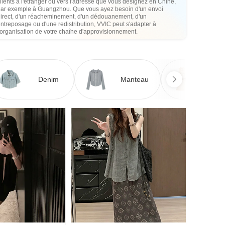
lients à l'étranger ou vers l'adresse que vous désignez en Chine,
par exemple à Guangzhou. Que vous ayez besoin d'un envoi
direct, d'un réacheminement, d'un dédouanement, d'un
ntreposage ou d'une redistribution, VVIC peut s'adapter à
'organisation de votre chaîne d'approvisionnement.
Denim
Manteau
Ro