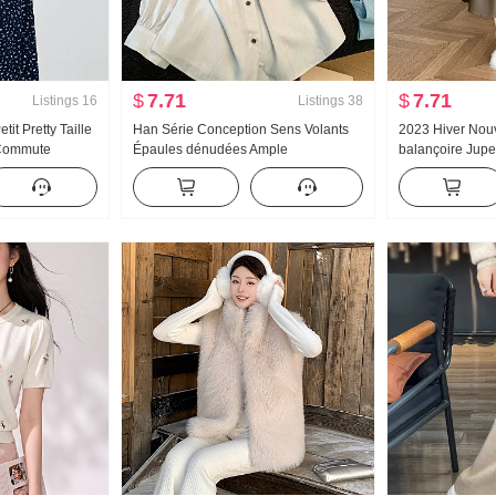
$
7.71
$
7.71
Listings
16
Listings
38
tit Pretty Taille
Han Série Conception Sens Volants
2023 Hiver Nou
 Commute
Épaules dénudées Ample
balançoire Jupe 
ntelle Col en V
Boutonnage simple Chemise pour
Parapluie Jupe C
femmes Automne Polyvalent
Amincissant Lo
Décontracté Top
PU Jupe trapèze
longue Femme