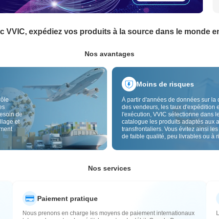
c VVIC, expédiez vos produits à la source dans le monde en
Nos avantages
Moins de risques
rôle
À partir d'années de données sur la 
es
des vendeurs, les taux d'expédition e
besoin de
l'exécution, VVIC sélectionne dans l
llage et
catalogue les produits adaptés aux 
ement
transfrontaliers. Vous évitez ainsi les
de faible qualité, peu livrables ou à 
élevé, avec un approvisionnement pl
Le contrôle qualité transfrontalier et 
étiquettes d'origine réduisent aussi l
risques de qualité, douane et après-
Nos services
Paiement pratique
Nous prenons en charge les moyens de paiement internationaux