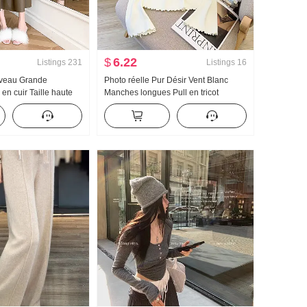
$
6.22
Listings
231
Listings
16
veau Grande
Photo réelle Pur Désir Vent Blanc
en cuir Taille haute
Manches longues Pull en tricot
ouverture ...
Femme Automne et hiver Dentelle
ngueur mi-longue Cuir
incrustée Unique Absolument
 Plissé Jupe mi-
magnifique Petit Top chic