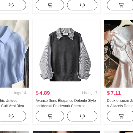
oublé de polaire
Automne Conception Sens Ample
Taille haute Pan
yvalent Détente
Polyvalent Décontracté À carreaux
Amincissant
Chemise Manteau Tendance
$
4.89
$
7.11
Listings
14
Listings
7
Chic Unique
Avancé Sens Élégance Détente Style
Doux et sucré Je
 Cuit Vent Bleu
occidental Patchwork Chemise
V À lacets Dent
ngues Chemise
Fausse deux-pièces Style coréen
Chemise Poupé
Rétro Décontracté Amincissant
Conception Sen
Automne
Feuille de Lotu