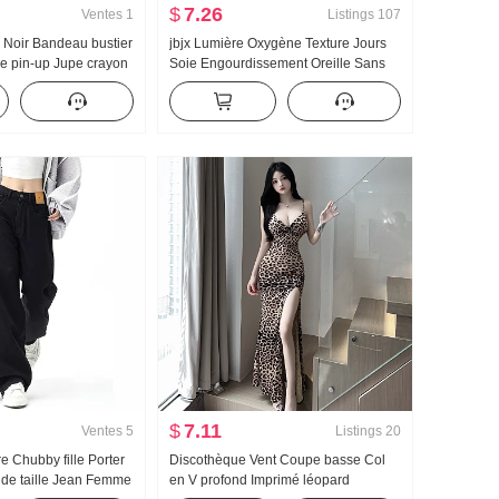
$
7.26
Ventes
1
Listings
107
 Noir Bandeau bustier
jbjx Lumière Oxygène Texture Jours
le pin-up Jupe crayon
Soie Engourdissement Oreille Sans
oie Court Robe
manches Petite chemise Élégance
Style occidental Jupe
$
7.11
Ventes
5
Listings
20
e Chubby fille Porter
Discothèque Vent Coupe basse Col
nde taille Jean Femme
en V profond Imprimé léopard