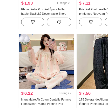
$
1.93
$
7.11
Listings
20
Photo réelle Prix réel Épais Taille
Prix réel Photo réell
haute Élasticité Décontracté Short
printemps Nouveau Pu
Femme Automne Hiver Style pin-up
Style pin-up Carré Co
Ajusté Amincissant Un mot Chaleur
moulante Mini-jupe T
Pantalon
$
6.22
$
7.56
Listings
2
Intercalaire Air Coton Dentelle Femme
175 De grande Allong
Homewear Pyjama Poitrine Pad
léopard Pantalon à j