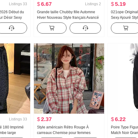
$
6.67
$
5.19
Listings
33
Listings
2
e 2026 Début du
Grande taille Chubby fille Automne
021ope Original
r Désir Sexy
Hiver Nouveau Style français Avancé
Sexy Ajouré Sty
llier Coupe
Sens Manches longues Robe
Acétate Jours S
ulle Robe Base
Femmes Cintré Amincissant Fausse
deux-pièces Élégance Robe longue
$
2.37
$
6.22
Listings
33
é 180 Imprimé
Style américain Rétro Rouge À
Poire Type Figur
ambe large
carreaux Chemise pour femmes
Match Noir Gra