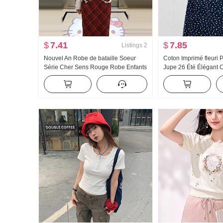
$
7.41
$
7.85
Listings
2
Nouvel An Robe de bataille Soeur
Coton Imprimé fleuri Pe
Série Cher Sens Rouge Robe Enfants
Jupe 26 Été Élégant
Hiver 2026 Super Feu Porter Match
Patchwork Dentelle de
Un ensemble Ensemble Robe longue
Robe Femmes