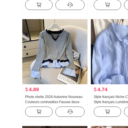
Ensemble Chaud Décontracté 270
Femme Taille haute D
Gram
Hiver Amincissant Pol
Sens Pantalon droit
$
4.89
$
4.74
Photo réelle 2026 Automne Nouveau
Style français Niche 
Couleurs contrastées Fausse deux-
Style français Lumière
pièces Patchwork Col en V Pull en
Col polo Manches lo
tricot Top Femme Ajusté Polyvalent
pour femmes
Manches longues T-shirt