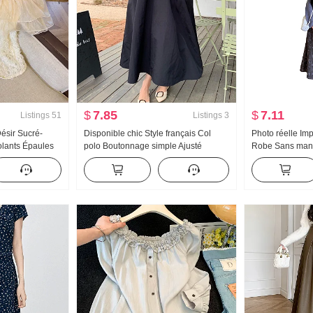
$
7.85
$
7.11
Listings
51
Listings
3
Désir Sucré-
Disponible chic Style français Col
Photo réelle Imp
Volants Épaules
polo Boutonnage simple Ajusté
Robe Sans manch
hemise pour
Amincissant Longue Cintré Bicolore
Match Robe mi-
ens Niche Court
Robe
Manteau Pull 2 