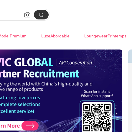


Mode Premium
LuxeAbordable
LoungewearPrintemps