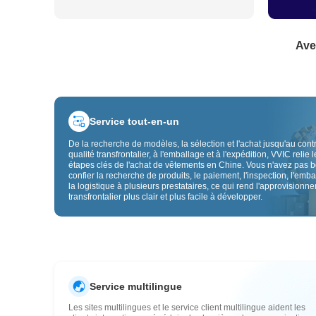
Ave
Service tout-en-un
De la recherche de modèles, la sélection et l'achat jusqu'au cont
qualité transfrontalier, à l'emballage et à l'expédition, VVIC relie l
étapes clés de l'achat de vêtements en Chine. Vous n'avez pas 
confier la recherche de produits, le paiement, l'inspection, l'emba
la logistique à plusieurs prestataires, ce qui rend l'approvisionn
transfrontalier plus clair et plus facile à développer.
Service multilingue
Les sites multilingues et le service client multilingue aident les