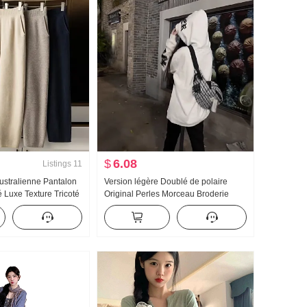
$
6.08
Listings
11
ustralienne Pantalon
Version légère Doublé de polaire
é Luxe Texture Tricoté
Original Perles Morceau Broderie
rieur Pantalon harem
Artisanat Hua Coton Composé
s Pantalon
Manteau Sweat-shirt Femme