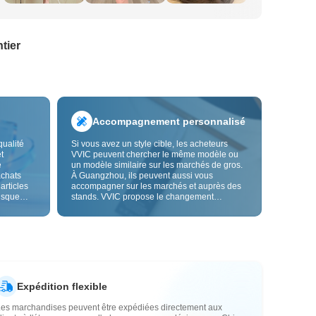
tier
Accompagnement personnalisé
qualité
Si vous avez un style cible, les acheteurs
t
VVIC peuvent chercher le même modèle ou
e
un modèle similaire sur les marchés de gros.
achats
À Guangzhou, ils peuvent aussi vous
 articles
accompagner sur les marchés et auprès des
risque
stands. VVIC propose le changement
us fiable.
d'étiquettes et de sacs d'emballage, et bientôt
les
la personnalisation OEM par image ou
es
échantillon, afin de rendre vos achats plus
vente.
maîtrisés et mieux adaptés au rythme de votre
activité.
Expédition flexible
Les marchandises peuvent être expédiées directement aux