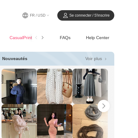
FR / USD
Se connecter / S'inscrire
CasualPrintemps-Été
FAQs
Help Center
Voir plus
Nouveautés
