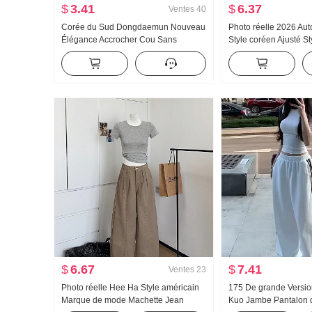
$
3.41
$
6.37
Ventes
40
Corée du Sud Dongdaemun Nouveau
Photo réelle 2026 A
Élégance Accrocher Cou Sans
Style coréen Ajusté St
manches Gilet pour les femmes
Conception Sens Nic
Rosée Clavicule Féminin Affichage
Cintré Manches long
Figure Ruban flottant Top Tendance
pour femmes
$
6.67
$
7.41
Ventes
23
Photo réelle Hee Ha Style américain
175 De grande Versio
Marque de mode Machette Jean
Kuo Jambe Pantalon 