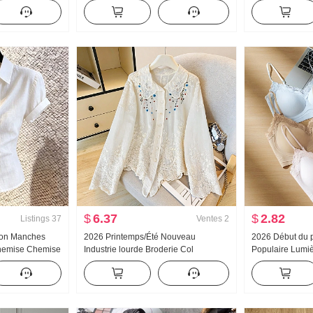
e Nouveau
Sweat-shirt Réduction de l'âge Moitié
Chemise Industr
écontracté
Fermeture éclair Mode Col polo
Tricoté Top F
Décontracté Polyvalent Amincissant
Amincissant
$
6.37
$
2.82
Listings
37
Ventes
2
ton Manches
2026 Printemps/Été Nouveau
2026 Début du 
Chemise Chemise
Industrie lourde Broderie Col
Populaire Lumiè
ncé Sens
Claudine Chemise pour femmes Style
Colle Bande Cors
ent Top
français Rétro Protection solaire
Ceinture Poitri
Cardigan
Gilet pour les 