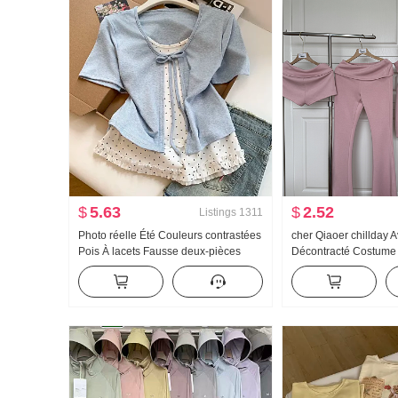
$
5.63
$
2.52
Listings
1311
Photo réelle Été Couleurs contrastées
cher Qiaoer chillday 
Pois À lacets Fausse deux-pièces
Décontracté Costume 
Manches courtes T-shirt Femme Été
Femme Printemps Ép
Nouveau Style sucré Niche Top
Manteau Pantalon év
trois pièces