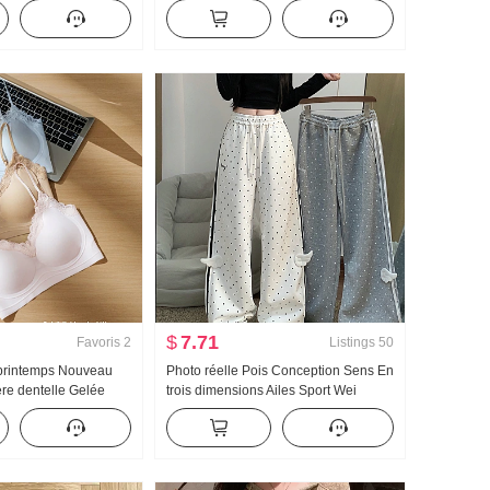
ie lourde Jacquard
Foulard en soie Ajusté Col en V
emme Automne Nouveau
Manches courtes T-shirt Femme
$
7.71
Favoris
2
Listings
50
printemps Nouveau
Photo réelle Pois Conception Sens En
re dentelle Gelée
trois dimensions Ailes Sport Wei
et À l'intérieur
Pantalon Femme Nouveau Lumière
ne Pad Amincissant
Asie Vent Ample Droit Amincissant
femmes
Pantalon décontracté