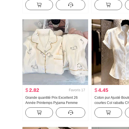
Ample Kuo Jambe Décontracté
Printemps et automn
Pantalon
Polyvalent Rayures D
Traîne Pantalon
$
2.82
$
4.45
Favoris
17
Grande quantité Prix Excellent 26
Coton pur Ajusté Bou
Année Printemps Pyjama Femme
courtes Col rabattu 
Nouveau Nuages Coton Manches
Femme 2026 Été Ava
longues Petit Col rabattu Homewear
Lumière Luxe Doux V
Ensemble Streaming en direct Élevé
Produit