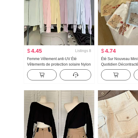
$
4.45
$
4.74
Listings
8
Femme Vêtement anti-UV Été
Été Sur Nouveau Mini
Vêtements de protection solaire Nylon
Quotidien Décontracté 
Version légère Glace Soie Respirant
Nœud papillon Ample
Manteau Ample Grande taille Sweat à
courtes T-shirt Style c
capuche
Top