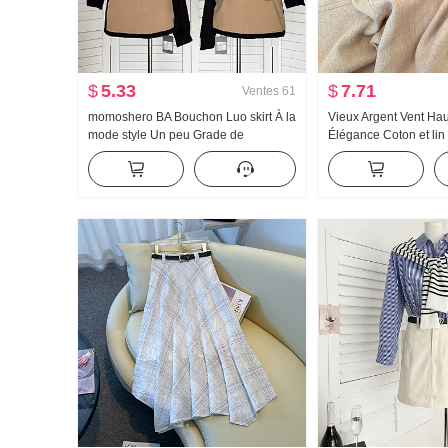
$
5.33
$
7.71
Ventes
61
momoshero BA Bouchon Luo skirt À la
Vieux Argent Vent Ha
mode style Un peu Grade de
Élégance Coton et lin
Vêtement de travail Bicolore Jupe
décontracté Femme P
courte
2026 Nouveau Ample 
Léger Pantalon droit