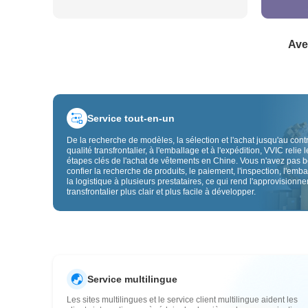
Ave
Service tout-en-un
De la recherche de modèles, la sélection et l'achat jusqu'au cont
qualité transfrontalier, à l'emballage et à l'expédition, VVIC relie l
étapes clés de l'achat de vêtements en Chine. Vous n'avez pas 
confier la recherche de produits, le paiement, l'inspection, l'emba
la logistique à plusieurs prestataires, ce qui rend l'approvisionn
transfrontalier plus clair et plus facile à développer.
Service multilingue
Les sites multilingues et le service client multilingue aident les