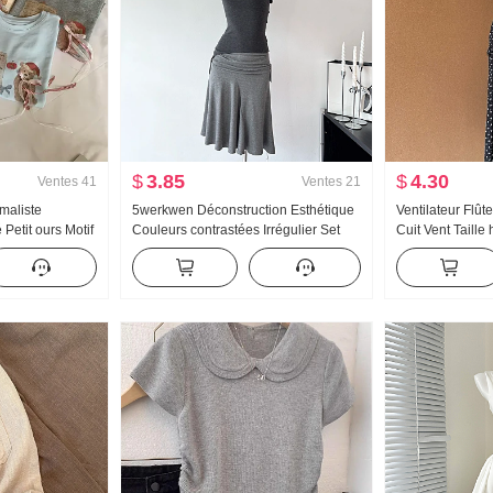
$
3.85
$
4.30
Ventes
41
Ventes
21
maliste
5werkwen Déconstruction Esthétique
Ventilateur Flût
Petit ours Motif
Couleurs contrastées Irrégulier Set
Cuit Vent Taille
 Niche Manches
Groupe Oblique Épaule Lai
Noir Pois Jupe 
oréen Tricoté
Concurrence Er Débardeur Oblique
Oblique Épaule
Pendule Jupe courte Ensemble