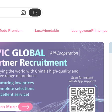


Mode Premium
LuxeAbordable
LoungewearPrintemps