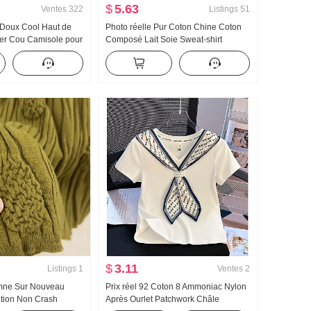
$
5.63
Ventes
322
Listings
51
 Doux Cool Haut de
Photo réelle Pur Coton Chine Coton
r Cou Camisole pour
Composé Lait Soie Sweat-shirt
extérieur À l'intérieur
Femme Version légère 2025 Automne
 base Style pin-up
Nouveau Avec capuche Manches
 bustier Top
longues T-shirt Top
$
3.11
Listings
1
Ventes
2
omne Sur Nouveau
Prix réel 92 Coton 8 Ammoniac Nylon
ption Non Crash
Après Ourlet Patchwork Châle