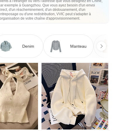
lients à l'étranger ou vers l'adresse que vous désignez en Chine,
par exemple à Guangzhou. Que vous ayez besoin d'un envoi
direct, d'un réacheminement, d'un dédouanement, d'un
ntreposage ou d'une redistribution, VVIC peut s'adapter à
'organisation de votre chaîne d'approvisionnement.
Denim
Manteau
Ro