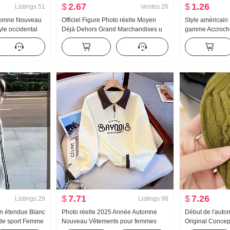
$
2.67
$
1.26
Listings
51
Ventes
26
utomne Nouveau
Officiel Figure Photo réelle Moyen
Style américain
yle occidental
Déjà Dehors Grand Marchandises u
gamme Accroche
he Rayures
Collier Os de boeuf Boucle En forme
femmes Été Port 
ues Chemise
de I Débardeur Bretelles Kuo Jambe
Match T-shirt de
Traîne Sport Pantalon long Ensemble
Tricoté Bandeau
$
7.71
$
7.26
Listings
29
Listings
98
n étendue Blanc
Photo réelle 2025 Année Automne
Début de l'aut
de sport Femme
Nouveau Vêtements pour femmes
Original Conce