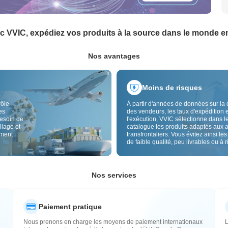
c VVIC, expédiez vos produits à la source dans le monde en
Nos avantages
Moins de risques
rôle
À partir d'années de données sur la 
es
des vendeurs, les taux d'expédition e
besoin de
l'exécution, VVIC sélectionne dans l
llage et
catalogue les produits adaptés aux 
ement
transfrontaliers. Vous évitez ainsi les
de faible qualité, peu livrables ou à 
élevé, avec un approvisionnement pl
Le contrôle qualité transfrontalier et 
étiquettes d'origine réduisent aussi l
risques de qualité, douane et après-
Nos services
Paiement pratique
Nous prenons en charge les moyens de paiement internationaux