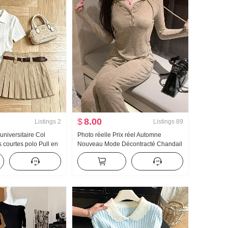
$
8.00
Listings
2
Listings
89
universitaire Col
Photo réelle Prix réel Automne
 courtes polo Pull en
Nouveau Mode Décontracté Chandail
e Femme 2026 Été
à capuchon Wei Pantalon Amincissant
Nice Plissé Jupe
Ensemble Costume de sport Femme
Tendance