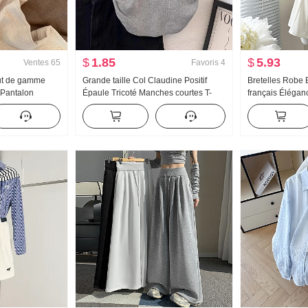
$
1.85
$
5.93
Ventes
65
Favoris
4
ut de gamme
Grande taille Col Claudine Positif
Bretelles Robe E
 Pantalon
Épaule Tricoté Manches courtes T-
français Élégan
rintemps Été
shirt Femme Été Conception Sens
Robe débardeur
Amincissant
Court Ajusté Petit Mouche Manchon T-
shirt Top