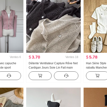
$
3.70
$
5.78
Ventes
6
Ventes
18
Avec capuche
Détente Ventilateur Capture Rêve Net
Han Série Style 
de sport
Cardigan Jours Soie Lin Fait main
rabattu Manches
aules dénudées
Choisissez Trou Ajouré Tricoté
tricot Ensembl
asé Ensemble
Cardigan Femme Climatiseur
Nouveau Géant 
Chemise de protection solaire