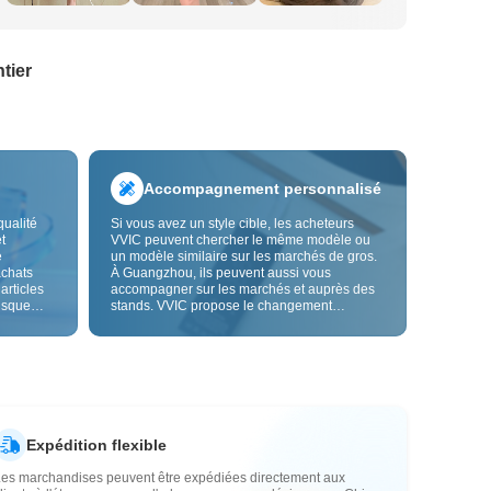
tier
Accompagnement personnalisé
qualité
Si vous avez un style cible, les acheteurs
t
VVIC peuvent chercher le même modèle ou
e
un modèle similaire sur les marchés de gros.
achats
À Guangzhou, ils peuvent aussi vous
 articles
accompagner sur les marchés et auprès des
risque
stands. VVIC propose le changement
us fiable.
d'étiquettes et de sacs d'emballage, et bientôt
les
la personnalisation OEM par image ou
es
échantillon, afin de rendre vos achats plus
vente.
maîtrisés et mieux adaptés au rythme de votre
activité.
Expédition flexible
Les marchandises peuvent être expédiées directement aux