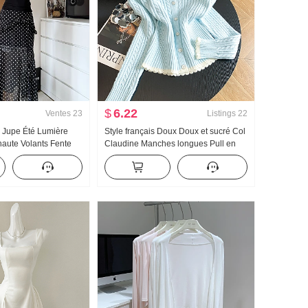
$
6.22
Ventes
23
Listings
22
e Jupe Été Lumière
Style français Doux Doux et sucré Col
 haute Volants Fente
Claudine Manches longues Pull en
mi-longue Jours Soie
tricot Femme Avancé Sens Torsadé
 Vêtements
Pull Ajusté Amincissant Top