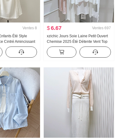
$
6.67
Ventes
8
Ventes
697
nfants Été Style
xzichic Jours Soie Laine Petit Ouvert
ce Cintré Amincissant
Chemise 2025 Été Détente Vent Top
 Mini-jupe
Nouveau Tricoté Automne Épaule Fin
Manteau pour les femmes