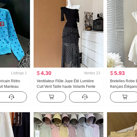
$
4.30
$
5.93
Listings
1
Ventes
23
éricain Rétro
Ventilateur Flûte Jupe Été Lumière
Bretelles Robe E
ull Manteau
Cuit Vent Taille haute Volants Fente
français Élégan
omne Nouveau
Noir Pois Jupe mi-longue Jours Soie
Robe débardeur
icot Top ins
Oblique Épaule Vêtements