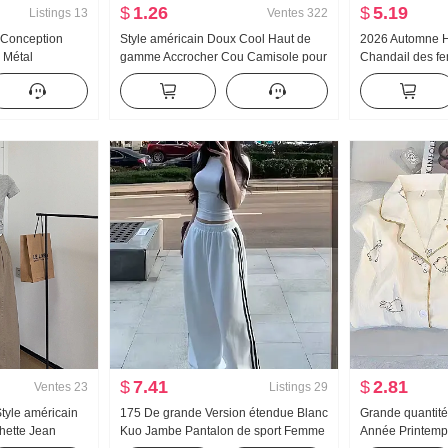
$
1.26
$
5.19
Listings
13
Ventes
322
 Conception
Style américain Doux Cool Haut de
2026 Automne 
 Métal
gamme Accrocher Cou Camisole pour
Chandail des f
incissant Ample
femmes Été Port extérieur À l'intérieur
roulé Épais Pull
mise Top des
Match T-shirt de base Style pin-up
Conception Sen
Tricoté Bandeau bustier Top
longues Top
$
7.41
$
2.81
Ventes
23
Listings
29
tyle américain
175 De grande Version étendue Blanc
Grande quantité
ette Jean
Kuo Jambe Pantalon de sport Femme
Année Printem