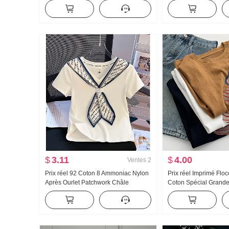
Collier Os de boeuf Boucle En forme
Ample Kuo Jambe Déc
de I Débardeur Bretelles Kuo Jambe
Pantalon
Traîne Sport Pantalon long Ensemble
$
3.11
$
4.00
Ventes
2
Prix réel 92 Coton 8 Ammoniac Nylon
Prix réel Imprimé Flo
Après Ourlet Patchwork Châle
Coton Spécial Grande 
Foulard en soie Ajusté Col en V
À la mode Niche Cart
Manches courtes T-shirt Femme
Manches courtes