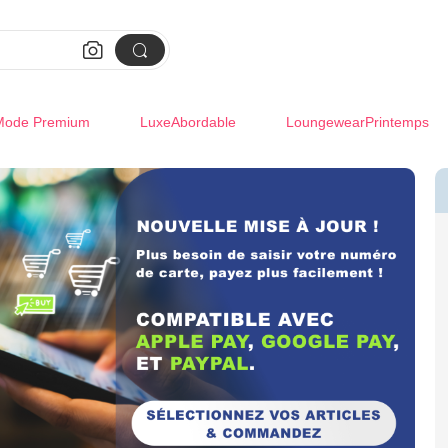


Mode Premium
LuxeAbordable
LoungewearPrintemps