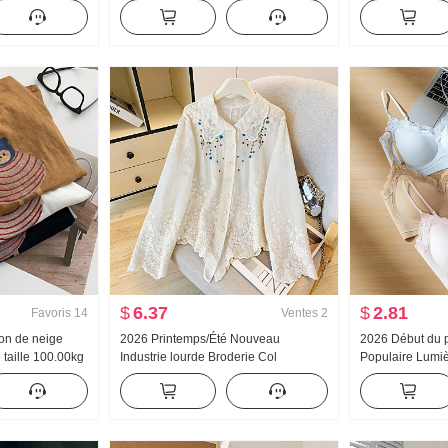
ontracté
Printemps et automne Nouveau
Nouveau Nuage
Polyvalent Rayures Décontracté
longues Petit C
Traîne Pantalon
Ensemble Stream
Produit
$
6.37
$
2.81
Favoris
14
Ventes
2
con de neige
2026 Printemps/Été Nouveau
2026 Début du 
taille 100.00kg
Industrie lourde Broderie Col
Populaire Lumiè
oon Col rond
Claudine Chemise pour femmes Style
Colle Bande Cors
français Rétro Protection solaire
Ceinture Poitri
Cardigan
Gilet pour les 