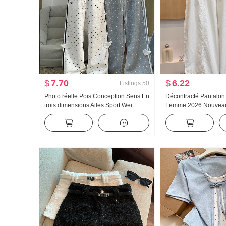
$
7.70
$
6.22
Listings
50
Photo réelle Pois Conception Sens En
Décontracté Pantalon
trois dimensions Ailes Sport Wei
Femme 2026 Nouveau 
Pantalon Femme Nouveau Lumière
haute Amincissant Gran
Asie Vent Ample Droit Amincissant
taille Minimaliste Amp
Pantalon décontracté
Machette Pantalon