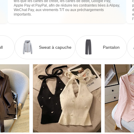
tels que les cartes de crédit, les cartes de débit, Google Pay,
c
Apple Pay et PayPal, afin de réduire les contraintes liées à Alipay,
WeChat Pay, aux virements T/T ou aux préchargements
importants.
e
l
ll
Sweat à capuche
Pantalon