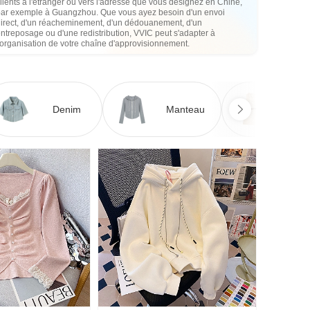
lients à l'étranger ou vers l'adresse que vous désignez en Chine,
par exemple à Guangzhou. Que vous ayez besoin d'un envoi
direct, d'un réacheminement, d'un dédouanement, d'un
ntreposage ou d'une redistribution, VVIC peut s'adapter à
'organisation de votre chaîne d'approvisionnement.
Denim
Manteau
Ro