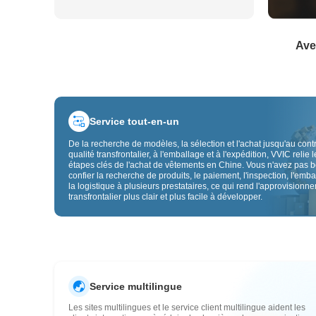
Ave
Service tout-en-un
De la recherche de modèles, la sélection et l'achat jusqu'au cont
qualité transfrontalier, à l'emballage et à l'expédition, VVIC relie l
étapes clés de l'achat de vêtements en Chine. Vous n'avez pas 
confier la recherche de produits, le paiement, l'inspection, l'emba
la logistique à plusieurs prestataires, ce qui rend l'approvisionn
transfrontalier plus clair et plus facile à développer.
Service multilingue
Les sites multilingues et le service client multilingue aident les