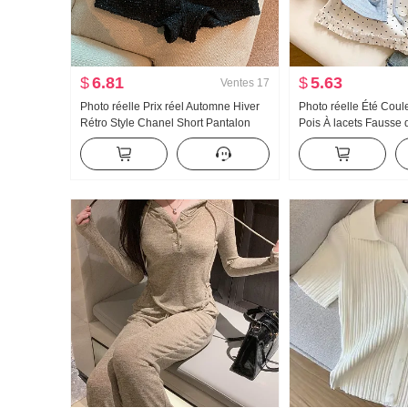
$
6.81
$
5.63
Ventes
17
Photo réelle Prix réel Automne Hiver
Photo réelle Été Coul
Rétro Style Chanel Short Pantalon
Pois À lacets Fausse
bottes
Manches courtes T-sh
Nouveau Style sucré 