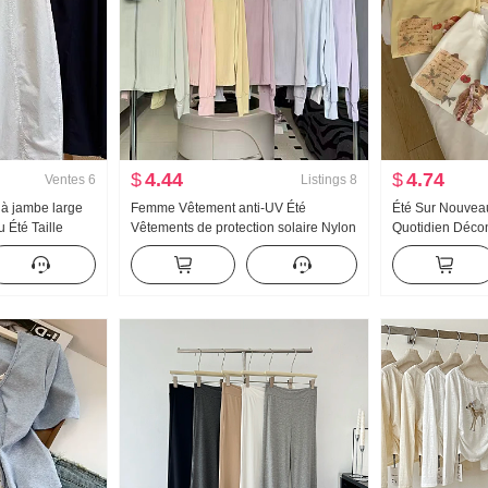
$
4.44
$
4.74
Ventes
6
Listings
8
 à jambe large
Femme Vêtement anti-UV Été
Été Sur Nouveau
Été Taille
Vêtements de protection solaire Nylon
Quotidien Décont
de taille Petite
Version légère Glace Soie Respirant
Nœud papillon 
le Neuf points
Manteau Ample Grande taille Sweat à
courtes T-shirt 
capuche
Top