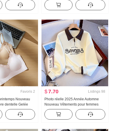
s Coton Manches
Chemise Industrie lourde Jacquard
ol rabattu Homewear
Tricoté Top Femme Automne Nouveau
ing en direct Élevé
Amincissant
$
7.70
Favoris
2
Listings
98
printemps Nouveau
Photo réelle 2025 Année Automne
re dentelle Gelée
Nouveau Vêtements pour femmes
et À l'intérieur
Sweat-shirt Réduction de l'âge Moitié
ne Pad Amincissant
Fermeture éclair Mode Col polo
femmes
Décontracté Polyvalent Amincissant