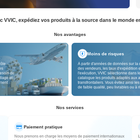
c VVIC, expédiez vos produits à la source dans le monde en
Nos avantages
Moins de risques
rôle
À partir d'années de données sur la 
es
des vendeurs, les taux d'expédition e
besoin de
l'exécution, VVIC sélectionne dans l
llage et
catalogue les produits adaptés aux 
ement
transfrontaliers. Vous évitez ainsi les
de faible qualité, peu livrables ou à 
élevé, avec un approvisionnement pl
Le contrôle qualité transfrontalier et 
étiquettes d'origine réduisent aussi l
risques de qualité, douane et après-
Nos services
Paiement pratique
Nous prenons en charge les moyens de paiement internationaux