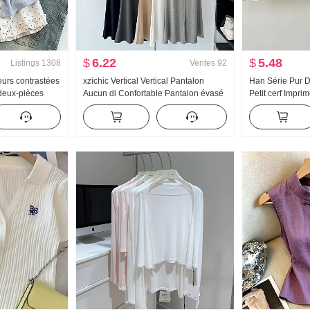
$
6.22
$
5.48
Listings
1308
Ventes
92
eurs contrastées
xzichic Vertical Vertical Pantalon
Han Série Pur 
 deux-pièces
Aucun di Confortable Pantalon évasé
Petit cerf Impri
irt Femme Été
Printemps/Été Nouveau Élégant
Oblique Épaule 
Niche Top
Pantalon long Amincissant Pantalon
dénudées Top
décontracté Femme