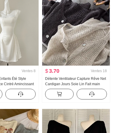
$
3.70
Ventes
8
Ventes
18
nfants Été Style
Détente Ventilateur Capture Rêve Net
ce Cintré Amincissant
Cardigan Jours Soie Lin Fait main
 Mini-jupe
Choisissez Trou Ajouré Tricoté
Cardigan Femme Climatiseur
Chemise de protection solaire