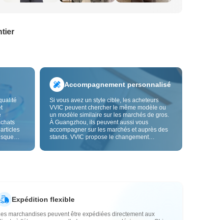
tier
Accompagnement personnalisé
qualité
Si vous avez un style cible, les acheteurs
t
VVIC peuvent chercher le même modèle ou
e
un modèle similaire sur les marchés de gros.
achats
À Guangzhou, ils peuvent aussi vous
 articles
accompagner sur les marchés et auprès des
risque
stands. VVIC propose le changement
us fiable.
d'étiquettes et de sacs d'emballage, et bientôt
les
la personnalisation OEM par image ou
es
échantillon, afin de rendre vos achats plus
vente.
maîtrisés et mieux adaptés au rythme de votre
activité.
Expédition flexible
Les marchandises peuvent être expédiées directement aux