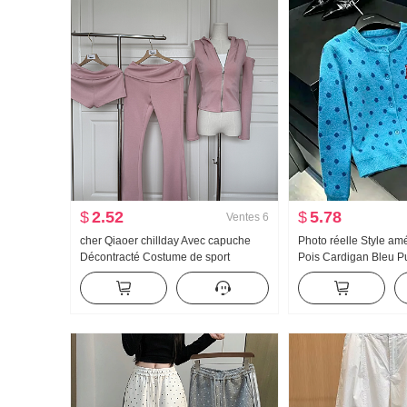
$
2.52
$
5.78
Ventes
6
cher Qiaoer chillday Avec capuche
Photo réelle Style am
Décontracté Costume de sport
Pois Cardigan Bleu P
Femme Printemps Épaules dénudées
pour les femmes Aut
Manteau Pantalon évasé Ensemble
Détente Vent Pull en tr
trois pièces