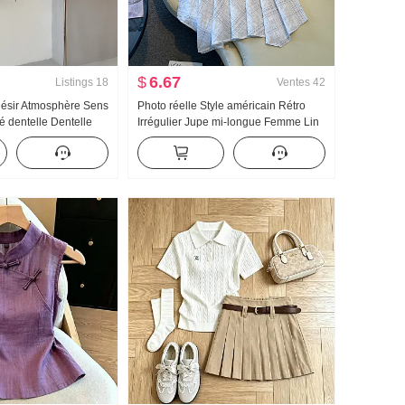
$
6.67
Listings
18
Ventes
42
Désir Atmosphère Sens
Photo réelle Style américain Rétro
mé dentelle Dentelle
Irrégulier Jupe mi-longue Femme Lin
T-shirt Épaules
Robe mi-longue À carreaux Jupe
trapèze Irrégulier Queue de poisson
Pendule Jupe