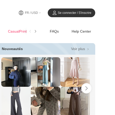
FR / USD
Se connecter / S'inscrire
CasualPrintemps-Été
FAQs
Help Center
Voir plus
Nouveautés
