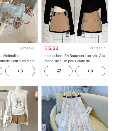
$
5.33
Ventes
41
Ventes
57
 Minimaliste
momoshero BA Bouchon Luo skirt À la
racté Petit ours Motif
mode style Un peu Grade de
Ample Niche Manches
Vêtement de travail Bicolore Jupe
Style coréen Tricoté
courte