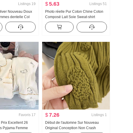
$
5.63
Listings
19
Listings
51
Hiver Nouveau Doux
Photo réelle Pur Coton Chine Coton
emmes dentelle Col
Composé Lait Soie Sweat-shirt
 en tricot Femme
Femme Version légère 2025 Automne
s dentelle Manches
Nouveau Avec capuche Manches
longues T-shirt Top
$
7.26
Favoris
17
Listings
1
 Prix Excellent 26
Début de l'automne Sur Nouveau
ps Pyjama Femme
Original Conception Non Crash