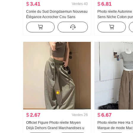
$
3.41
$
6.81
Ventes
40
Corée du Sud Dongdaemun Nouveau
Photo réelle Automne
Élégance Accrocher Cou Sans
Sens Niche Coton pur
manches Gilet pour les femmes
Décoration Cintré Am
Rosée Clavicule Féminin Affichage
Manches longues Che
Figure Ruban flottant Top Tendance
femmes
$
2.67
$
6.67
Ventes
26
Officiel Figure Photo réelle Moyen
Photo réelle Hee Ha S
Déjà Dehors Grand Marchandises u
Marque de mode Mach