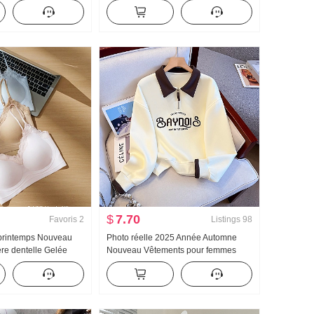
utomne Nouveau
À la mode Niche Cartoon Col rond
res Décontracté
Manches courtes
$
7.70
Favoris
2
Listings
98
printemps Nouveau
Photo réelle 2025 Année Automne
re dentelle Gelée
Nouveau Vêtements pour femmes
et À l'intérieur
Sweat-shirt Réduction de l'âge Moitié
ne Pad Amincissant
Fermeture éclair Mode Col polo
femmes
Décontracté Polyvalent Amincissant