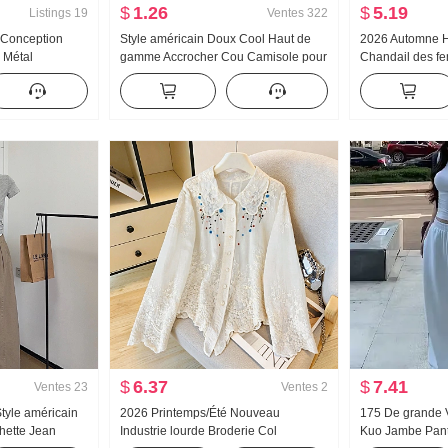
$
1.26
$
5.19
Listings
19
Ventes
322
 Conception
Style américain Doux Cool Haut de
2026 Automne 
 Métal
gamme Accrocher Cou Camisole pour
Chandail des f
incissant Ample
femmes Été Port extérieur À l'intérieur
roulé Épais Pull
mise Top des
Match T-shirt de base Style pin-up
Conception Sen
Tricoté Bandeau bustier Top
longues Top
$
6.37
$
7.41
Ventes
23
Ventes
2
tyle américain
2026 Printemps/Été Nouveau
175 De grande 
ette Jean
Industrie lourde Broderie Col
Kuo Jambe Pant