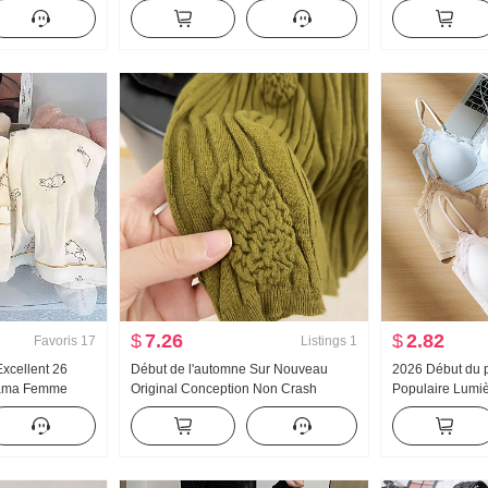
ontracté
Claudine Chemise pour femmes Style
Printemps et a
français Rétro Protection solaire
Polyvalent Rayu
Cardigan
Traîne Pantalon
$
7.26
$
2.82
Favoris
17
Listings
1
Excellent 26
Début de l'automne Sur Nouveau
2026 Début du 
jama Femme
Original Conception Non Crash
Populaire Lumiè
on Manches
Chemise Industrie lourde Jacquard
Colle Bande Cors
battu Homewear
Tricoté Top Femme Automne Nouveau
Ceinture Poitri
n direct Élevé
Amincissant
Gilet pour les 