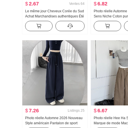
$
2.67
$
6.82
Ventes
64
Le même jour Cheveux Corée du Sud
Photo réelle Automne
Achat Marchandises authentiques Été
Sens Niche Coton pur
Nouveau an659 Super hao Regardez
Décoration Cintré Am
Conch Couleur Micro Transparent Col
Manches longues Che
roulé Base T-shirt
femmes
$
7.26
$
6.67
Listings
25
Photo réelle Automne 2026 Nouveau
Photo réelle Hee Ha S
Style américain Pantalon de sport
Marque de mode Mach