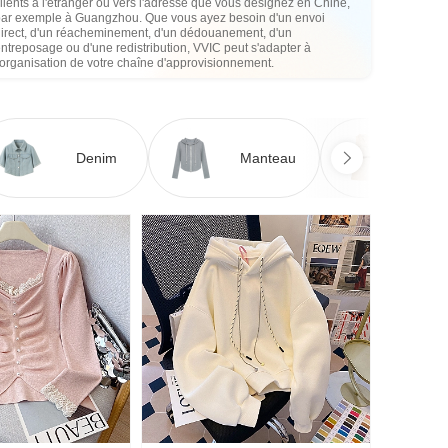
lients à l'étranger ou vers l'adresse que vous désignez en Chine,
par exemple à Guangzhou. Que vous ayez besoin d'un envoi
direct, d'un réacheminement, d'un dédouanement, d'un
ntreposage ou d'une redistribution, VVIC peut s'adapter à
'organisation de votre chaîne d'approvisionnement.
Denim
Manteau
Ro