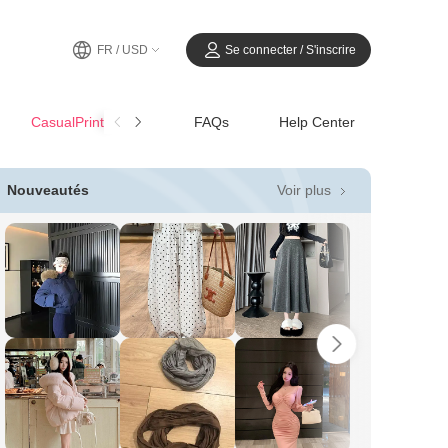
FR / USD
Se connecter / S'inscrire
CasualPrintemps-Été
FAQs
Help Center
Voir plus
Nouveautés
