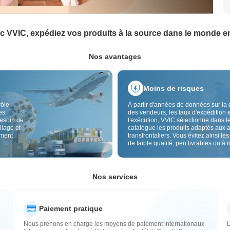
c VVIC, expédiez vos produits à la source dans le monde en
Nos avantages
Moins de risques
rôle
À partir d'années de données sur la 
es
des vendeurs, les taux d'expédition e
besoin de
l'exécution, VVIC sélectionne dans l
llage et
catalogue les produits adaptés aux 
ement
transfrontaliers. Vous évitez ainsi les
de faible qualité, peu livrables ou à 
élevé, avec un approvisionnement pl
Le contrôle qualité transfrontalier et 
étiquettes d'origine réduisent aussi l
risques de qualité, douane et après-
Nos services
Paiement pratique
Nous prenons en charge les moyens de paiement internationaux