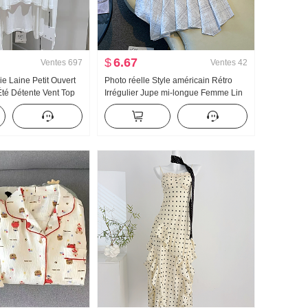
$
6.67
Ventes
697
Ventes
42
ie Laine Petit Ouvert
Photo réelle Style américain Rétro
té Détente Vent Top
Irrégulier Jupe mi-longue Femme Lin
é Automne Épaule Fin
Robe mi-longue À carreaux Jupe
es femmes
trapèze Irrégulier Queue de poisson
Pendule Jupe