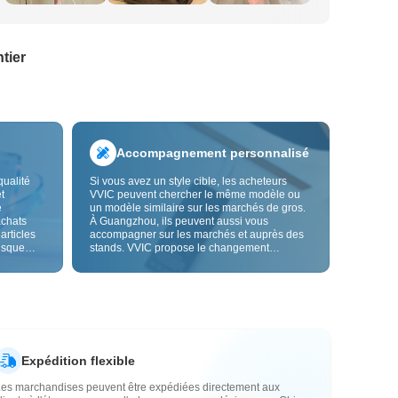
tier
Accompagnement personnalisé
qualité
Si vous avez un style cible, les acheteurs
t
VVIC peuvent chercher le même modèle ou
e
un modèle similaire sur les marchés de gros.
achats
À Guangzhou, ils peuvent aussi vous
 articles
accompagner sur les marchés et auprès des
risque
stands. VVIC propose le changement
us fiable.
d'étiquettes et de sacs d'emballage, et bientôt
les
la personnalisation OEM par image ou
es
échantillon, afin de rendre vos achats plus
vente.
maîtrisés et mieux adaptés au rythme de votre
activité.
Expédition flexible
Les marchandises peuvent être expédiées directement aux