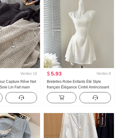
$
5.93
Ventes
18
Ventes
8
teur Capture Rêve Net
Bretelles Robe Enfants Été Style
Soie Lin Fait main
français Élégance Cintré Amincissant
 Ajouré Tricoté
Robe débardeur Mini-jupe
 Climatiseur
ection solaire