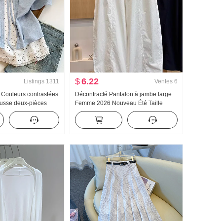
$
6.22
Listings
1311
Ventes
6
é Couleurs contrastées
Décontracté Pantalon à jambe large
ausse deux-pièces
Femme 2026 Nouveau Été Taille
s T-shirt Femme Été
haute Amincissant Grande taille Petite
sucré Niche Top
taille Minimaliste Ample Neuf points
Machette Pantalon