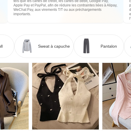
tels que les cartes de crédit, les cartes de débit, Google Pay,
c
Apple Pay et PayPal, afin de réduire les contraintes liées à Alipay,
WeChat Pay, aux virements T/T ou aux préchargements
importants.
e
l
ll
Sweat à capuche
Pantalon