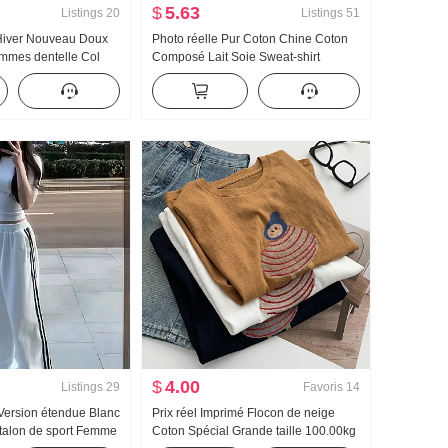
$
5.63
Listings
20
Listings
51
Hiver Nouveau Doux
Photo réelle Pur Coton Chine Coton
emmes dentelle Col
Composé Lait Soie Sweat-shirt
 en tricot Femme
Femme Version légère 2025 Automne
s dentelle Manches
Nouveau Avec capuche Manches
longues T-shirt Top
$
4.00
Listings
29
Favoris
14
Version étendue Blanc
Prix réel Imprimé Flocon de neige
alon de sport Femme
Coton Spécial Grande taille 100.00kg