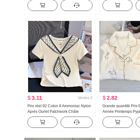
Femme Taille basse Ample Détente
Ample Kuo Jambe Déc
Kuo Jambe Décontracté Wei Pantalon
Pantalon
Pantalon large Fils
$
3.11
$
2.82
Ventes
2
Prix réel 92 Coton 8 Ammoniac Nylon
Grande quantité Prix 
Après Ourlet Patchwork Châle
Année Printemps Py
Foulard en soie Ajusté Col en V
Nouveau Nuages Cot
Manches courtes T-shirt Femme
longues Petit Col ra
Ensemble Streaming e
Produit