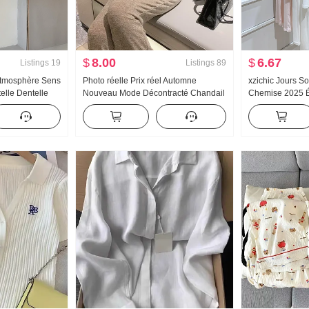
$
8.00
$
6.67
Listings
19
Listings
89
Atmosphère Sens
Photo réelle Prix réel Automne
xzichic Jours So
telle Dentelle
Nouveau Mode Décontracté Chandail
Chemise 2025 É
t Épaules
à capuchon Wei Pantalon Amincissant
Nouveau Tricot
Ensemble Costume de sport Femme
Manteau pour l
Tendance