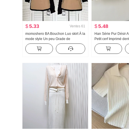
$
5.33
$
5.48
Ventes
61
momoshero BA Bouchon Luo skirt À la
Han Série Pur Désir 
mode style Un peu Grade de
Petit cerf Imprimé den
Vêtement de travail Bicolore Jupe
Oblique Épaule T-shir
courte
dénudées Top