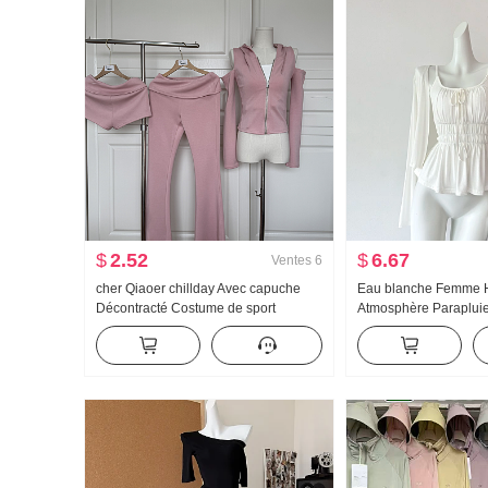
$
2.52
$
6.67
Ventes
6
cher Qiaoer chillday Avec capuche
Eau blanche Femme
Décontracté Costume de sport
Atmosphère Paraplui
Femme Printemps Épaules dénudées
u Collier Bretelles De
Manteau Pantalon évasé Ensemble
Conception Sens Ca
trois pièces
Été Amincissant Brete