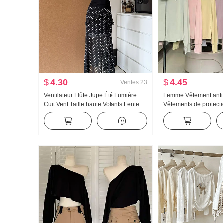
$
4.30
$
4.45
Ventes
23
Ventilateur Flûte Jupe Été Lumière
Femme Vêtement anti
Cuit Vent Taille haute Volants Fente
Vêtements de protecti
Noir Pois Jupe mi-longue Jours Soie
Version légère Glace 
Oblique Épaule Vêtements
Manteau Ample Grande
capuche