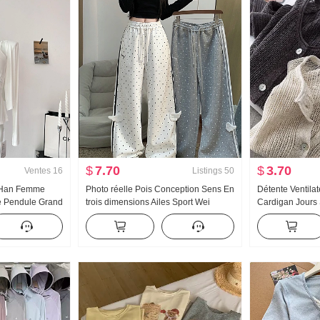
$
7.70
$
3.70
Ventes
16
Listings
50
 Han Femme
Photo réelle Pois Conception Sens En
Détente Ventila
e Pendule Grand
trois dimensions Ailes Sport Wei
Cardigan Jours 
ux Porter
Pantalon Femme Nouveau Lumière
Choisissez Trou
rdigan Femme
Asie Vent Ample Droit Amincissant
Cardigan Femme
lles Top
Pantalon décontracté
Chemise de prot