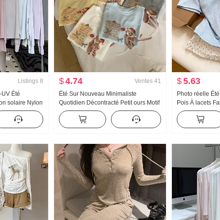
$
4.74
$
5.63
Listings
8
Ventes
41
-UV Été
Été Sur Nouveau Minimaliste
Photo réelle Ét
on solaire Nylon
Quotidien Décontracté Petit ours Motif
Pois À lacets F
Soie Respirant
Nœud papillon Ample Niche Manches
Manches courte
 taille Sweat à
courtes T-shirt Style coréen Tricoté
Nouveau Style 
Top