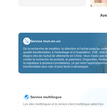
Ave
Service tout-en-un
De la recherche de modèles, la sélection et l'achat jusqu'au cont
qualité transfrontalier, à l'emballage et à l'expédition, VVIC relie l
étapes clés de l'achat de vêtements en Chine. Vous n'avez pas 
confier la recherche de produits, le paiement, l'inspection, l'emba
la logistique à plusieurs prestataires, ce qui rend l'approvisionn
transfrontalier plus clair et plus facile à développer.
Service multilingue
Les sites multilingues et le service client multilingue aident les