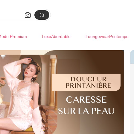


Mode Premium
LuxeAbordable
LoungewearPrintemps