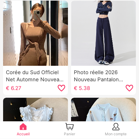
Corée du Sud Officiel
Photo réelle 2026
Net Automne Nouveau
Nouveau Pantalon
Élégant Mlle Épaulettes
Enfants Printemps Été
€
6.27
€
5.38
Bretelles Corps de sac
Vertical Sens Droit
Robe Cardigan Manteau
Étroite Version Pantalon
Mode Ensemble
large Taille haute Yoga
Pantalon Sport Wei
Pantalon
Accueil
Panier
Mon compte