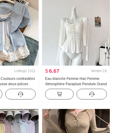
$
6.67
Listings
1311
Ventes
16
é Couleurs contrastées
Eau blanche Femme Han Femme
ausse deux-pièces
Atmosphère Parapluie Pendule Grand
s T-shirt Femme Été
u Collier Bretelles Deux Porter
sucré Niche Top
Conception Sens Cardigan Femme
Été Amincissant Bretelles Top