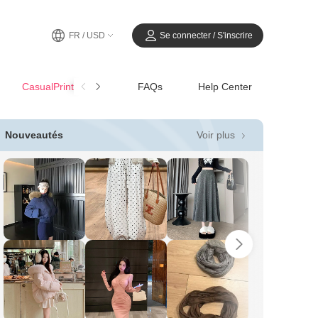
FR / USD
Se connecter / S'inscrire
CasualPrintemps-Été
FAQs
Help Center
Voir plus
Nouveautés
