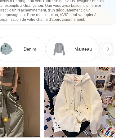
lients à l'étranger ou vers l'adresse que vous désignez en Chine,
par exemple à Guangzhou. Que vous ayez besoin d'un envoi
direct, d'un réacheminement, d'un dédouanement, d'un
ntreposage ou d'une redistribution, VVIC peut s'adapter à
'organisation de votre chaîne d'approvisionnement.
Denim
Manteau
Ro