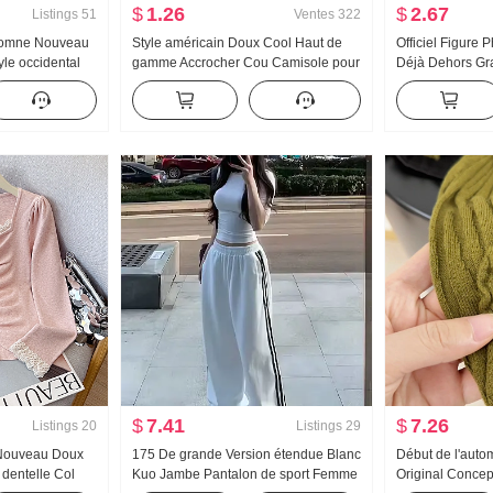
$
1.26
$
2.67
Listings
51
Ventes
322
utomne Nouveau
Style américain Doux Cool Haut de
Officiel Figure 
yle occidental
gamme Accrocher Cou Camisole pour
Déjà Dehors Gr
he Rayures
femmes Été Port extérieur À l'intérieur
Collier Os de b
ues Chemise
Match T-shirt de base Style pin-up
de I Débardeur 
Tricoté Bandeau bustier Top
Traîne Sport Pa
$
7.41
$
7.26
Listings
20
Listings
29
 Nouveau Doux
175 De grande Version étendue Blanc
Début de l'aut
dentelle Col
Kuo Jambe Pantalon de sport Femme
Original Conce