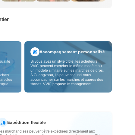
tier
Accompagnement personnalisé
qualité
Si vous avez un style cible, les acheteurs
t
VVIC peuvent chercher le même modèle ou
e
un modèle similaire sur les marchés de gros.
achats
À Guangzhou, ils peuvent aussi vous
 articles
accompagner sur les marchés et auprès des
risque
stands. VVIC propose le changement
us fiable.
d'étiquettes et de sacs d'emballage, et bientôt
les
la personnalisation OEM par image ou
es
échantillon, afin de rendre vos achats plus
vente.
maîtrisés et mieux adaptés au rythme de votre
activité.
Expédition flexible
Les marchandises peuvent être expédiées directement aux