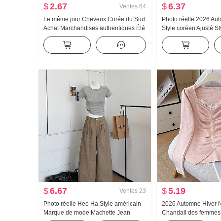
$
2.67
$
6.37
Ventes
64
Le même jour Cheveux Corée du Sud
Photo réelle 2026 A
Achat Marchandises authentiques Été
Style coréen Ajusté St
Nouveau an659 Super hao Regardez
Conception Sens Nic
Conch Couleur Micro Transparent Col
Cintré Manches long
roulé Base T-shirt
pour femmes
$
6.67
$
5.19
Ventes
23
Photo réelle Hee Ha Style américain
2026 Automne Hiver
Marque de mode Machette Jean
Chandail des femmes 