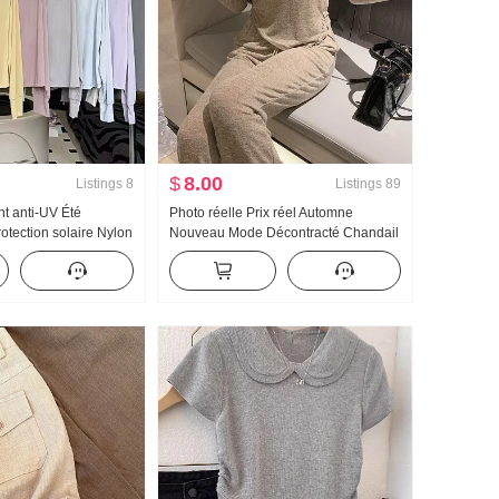
$
8.00
Listings
8
Listings
89
 anti-UV Été
Photo réelle Prix réel Automne
otection solaire Nylon
Nouveau Mode Décontracté Chandail
Glace Soie Respirant
à capuchon Wei Pantalon Amincissant
rande taille Sweat à
Ensemble Costume de sport Femme
Tendance