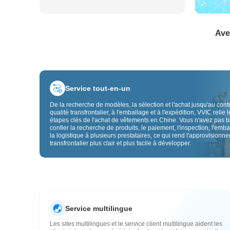
Ave
Service tout-en-un
De la recherche de modèles, la sélection et l'achat jusqu'au cont
qualité transfrontalier, à l'emballage et à l'expédition, VVIC relie l
étapes clés de l'achat de vêtements en Chine. Vous n'avez pas 
confier la recherche de produits, le paiement, l'inspection, l'emba
la logistique à plusieurs prestataires, ce qui rend l'approvisionn
transfrontalier plus clair et plus facile à développer.
Service multilingue
Les sites multilingues et le service client multilingue aident les