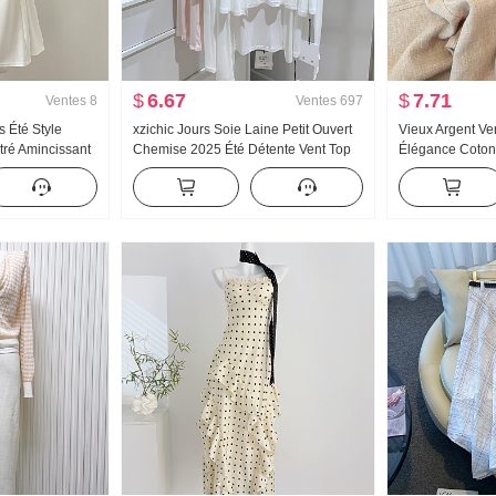
$
6.67
$
7.71
Ventes
8
Ventes
697
s Été Style
xzichic Jours Soie Laine Petit Ouvert
Vieux Argent V
tré Amincissant
Chemise 2025 Été Détente Vent Top
Élégance Coton 
jupe
Nouveau Tricoté Automne Épaule Fin
décontracté Fe
Manteau pour les femmes
2026 Nouveau A
Léger Pantalon 