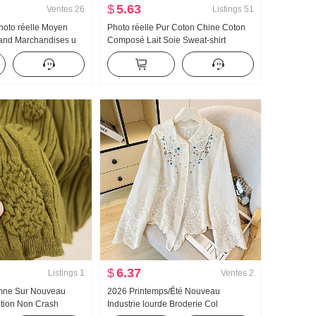
$
5.63
Ventes
26
Listings
51
Photo réelle Moyen
Photo réelle Pur Coton Chine Coton
and Marchandises u
Composé Lait Soie Sweat-shirt
oeuf Boucle En forme
Femme Version légère 2025 Automne
Bretelles Kuo Jambe
Nouveau Avec capuche Manches
ntalon long Ensemble
longues T-shirt Top
$
6.37
Listings
1
Ventes
2
omne Sur Nouveau
2026 Printemps/Été Nouveau
ption Non Crash
Industrie lourde Broderie Col