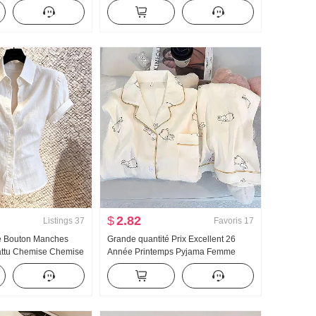
ie lourde Jacquard
Claudine Chemise pour femmes Style
emme Automne Nouveau
français Rétro Protection solaire
Cardigan
$
2.82
Listings
37
Favoris
17
té Bouton Manches
Grande quantité Prix Excellent 26
battu Chemise Chemise
Année Printemps Pyjama Femme
é Avancé Sens
Nouveau Nuages Coton Manches
oux Vent Top
longues Petit Col rabattu Homewear
Ensemble Streaming en direct Élevé
Produit