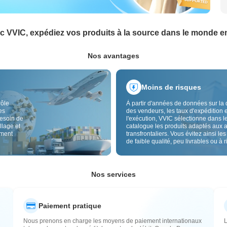
c VVIC, expédiez vos produits à la source dans le monde en
Nos avantages
Moins de risques
rôle
À partir d'années de données sur la 
es
des vendeurs, les taux d'expédition e
besoin de
l'exécution, VVIC sélectionne dans l
llage et
catalogue les produits adaptés aux 
ement
transfrontaliers. Vous évitez ainsi les
de faible qualité, peu livrables ou à 
élevé, avec un approvisionnement pl
Le contrôle qualité transfrontalier et 
étiquettes d'origine réduisent aussi l
risques de qualité, douane et après-
Nos services
Paiement pratique
Nous prenons en charge les moyens de paiement internationaux