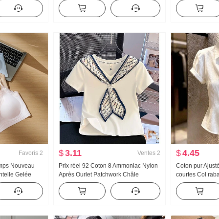
ricot Femme
Printemps et automne Nouveau
Chemise Industr
telle Manches
Polyvalent Rayures Décontracté
Tricoté Top F
Traîne Pantalon
Amincissant
$
3.11
$
4.45
Favoris
2
Ventes
2
emps Nouveau
Prix réel 92 Coton 8 Ammoniac Nylon
Coton pur Ajus
ntelle Gelée
Après Ourlet Patchwork Châle
courtes Col ra
'intérieur
Foulard en soie Ajusté Col en V
Femme 2026 Ét
 Amincissant
Manches courtes T-shirt Femme
Lumière Luxe D