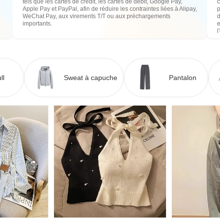
tels que les cartes de crédit, les cartes de débit, Google Pay,
c
Apple Pay et PayPal, afin de réduire les contraintes liées à Alipay,
WeChat Pay, aux virements T/T ou aux préchargements
importants.
e
l
ll
Sweat à capuche
Pantalon