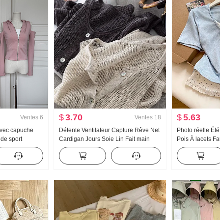
$
3.70
$
5.63
Ventes
6
Ventes
18
Avec capuche
Détente Ventilateur Capture Rêve Net
Photo réelle Ét
de sport
Cardigan Jours Soie Lin Fait main
Pois À lacets F
aules dénudées
Choisissez Trou Ajouré Tricoté
Manches courte
asé Ensemble
Cardigan Femme Climatiseur
Nouveau Style 
Chemise de protection solaire