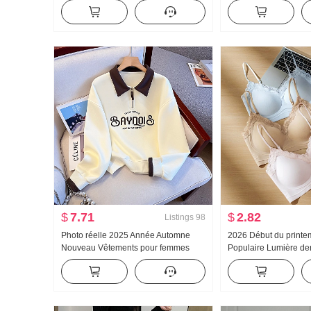
Ample Kuo Jambe Décontracté
roulé Épais Pull en t
Pantalon
Conception Sens den
longues Top
$
7.71
$
2.82
Listings
98
Photo réelle 2025 Année Automne
2026 Début du print
Nouveau Vêtements pour femmes
Populaire Lumière de
Sweat-shirt Réduction de l'âge Moitié
Colle Bande Corset À l
Fermeture éclair Mode Col polo
Ceinture Poitrine Pad
Décontracté Polyvalent Amincissant
Gilet pour les femmes