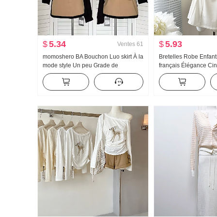
$
5.34
$
5.93
Ventes
61
momoshero BA Bouchon Luo skirt À la
Bretelles Robe Enfant
mode style Un peu Grade de
français Élégance Cin
Vêtement de travail Bicolore Jupe
Robe débardeur Mini-
courte