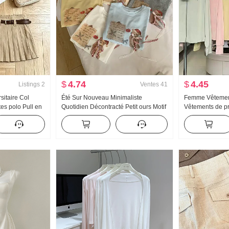
$
4.74
$
4.45
Listings
2
Ventes
41
sitaire Col
Été Sur Nouveau Minimaliste
Femme Vêtement
es polo Pull en
Quotidien Décontracté Petit ours Motif
Vêtements de pr
e 2026 Été
Nœud papillon Ample Niche Manches
Version légère 
lissé Jupe
courtes T-shirt Style coréen Tricoté
Manteau Ample G
Top
capuche