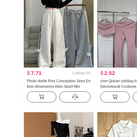
$
7.71
$
2.52
Listings
50
Photo réelle Pois Conception Sens En
cher Qiaoer chillday 
trois dimensions Ailes Sport Wei
Décontracté Costume 
Pantalon Femme Nouveau Lumière
Femme Printemps Ép
Asie Vent Ample Droit Amincissant
Manteau Pantalon év
Pantalon décontracté
trois pièces