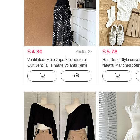
$
4.30
$
5.78
Ventes
23
Ventilateur Flûte Jupe Été Lumière
Han Série Style univer
Cuit Vent Taille haute Volants Fente
rabattu Manches court
Noir Pois Jupe mi-longue Jours Soie
tricot Ensemble Femm
Oblique Épaule Vêtements
Nouveau Géant Nice P