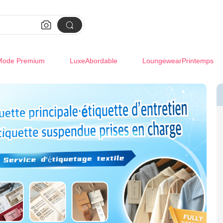


Mode Premium
LuxeAbordable
LoungewearPrintemps