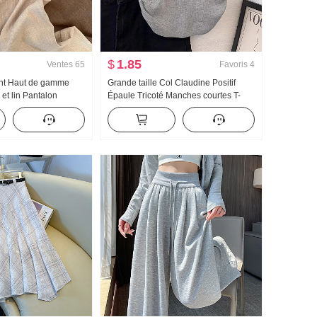
$
1.85
Ventes
65
Favoris
4
ent Haut de gamme
Grande taille Col Claudine Positif
et lin Pantalon
Épaule Tricoté Manches courtes T-
mme Printemps Été
shirt Femme Été Conception Sens
mple Amincissant
Court Ajusté Petit Mouche Manchon T-
droit
shirt Top