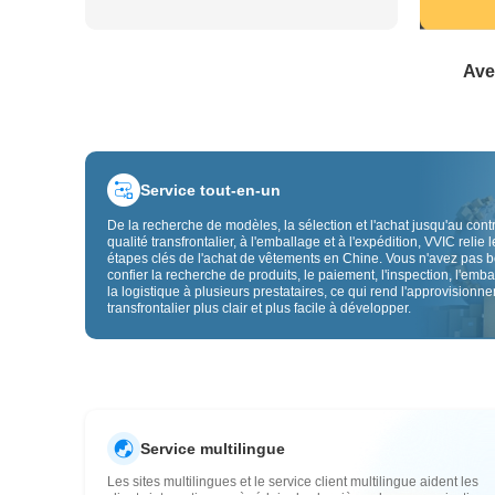
Ave
Service tout-en-un
De la recherche de modèles, la sélection et l'achat jusqu'au cont
qualité transfrontalier, à l'emballage et à l'expédition, VVIC relie l
étapes clés de l'achat de vêtements en Chine. Vous n'avez pas 
confier la recherche de produits, le paiement, l'inspection, l'emba
la logistique à plusieurs prestataires, ce qui rend l'approvisionn
transfrontalier plus clair et plus facile à développer.
Service multilingue
Les sites multilingues et le service client multilingue aident les