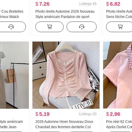
$
7.26
$
6.82
Listings
45
r Cou Bretelles
Photo réelle Automne 2026 Nouveau
Photo réelle A
érieur Match
Style américain Pantalon de sport
Sens Niche Cot
 Retour Ajusté
Femme Taille basse Ample Détente
Décoration Cint
ules dénudées
Kuo Jambe Décontracté Wei Pantalon
Manches longu
eur
Pantalon large Fils
femmes
$
5.19
$
2.96
Listings
20
tyle américain
2026 Automne Hiver Nouveau Doux
Prix réel 92 Co
ette Jean
Chandail des femmes dentelle Col
Après Ourlet Cœ