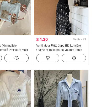
$
4.30
Ventes
23
 Minimaliste
Ventilateur Flûte Jupe Été Lumière
racté Petit ours Motif
Cuit Vent Taille haute Volants Fente
Ample Niche Manches
Noir Pois Jupe mi-longue Jours Soie
Style coréen Tricoté
Oblique Épaule Vêtements