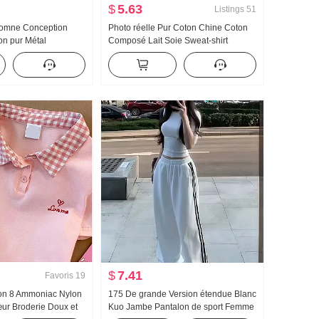
$
5.63
Listings
51
utomne Conception
Photo réelle Pur Coton Chine Coton
on pur Métal
Composé Lait Soie Sweat-shirt
ré Amincissant Ample
Femme Version légère 2025 Automne
es Chemise Top des
Nouveau Avec capuche Manches
longues T-shirt Top
$
7.41
Favoris
19
ton 8 Ammoniac Nylon
175 De grande Version étendue Blanc
ur Broderie Doux et
Kuo Jambe Pantalon de sport Femme