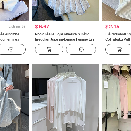
$
6.67
$
2.15
Listings
98
née Automne
Photo réelle Style américain Rétro
Été Nouveau Sty
pour femmes
Irrégulier Jupe mi-longue Femme Lin
Col rabattu Pull
 de l'âge Moitié
Robe mi-longue À carreaux Jupe
Conception Sens
e Col polo
trapèze Irrégulier Queue de poisson
chemise Pur Dés
t Amincissant
Pendule Jupe
Top