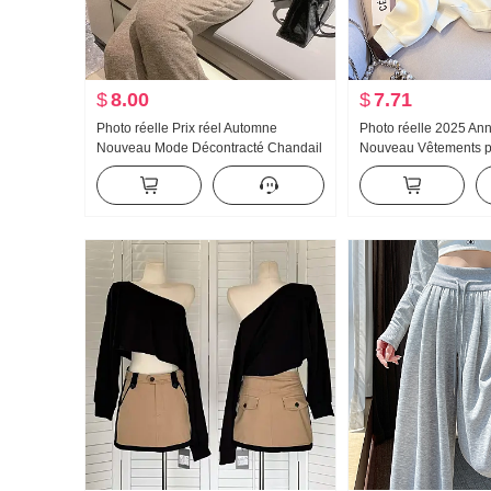
$
8.00
$
7.71
Photo réelle Prix réel Automne
Photo réelle 2025 An
Nouveau Mode Décontracté Chandail
Nouveau Vêtements 
à capuchon Wei Pantalon Amincissant
Sweat-shirt Réduction
Ensemble Costume de sport Femme
Fermeture éclair Mod
Tendance
Décontracté Polyvalen