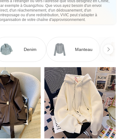
lients à l'étranger ou vers l'adresse que vous désignez en Chine,
par exemple à Guangzhou. Que vous ayez besoin d'un envoi
direct, d'un réacheminement, d'un dédouanement, d'un
ntreposage ou d'une redistribution, VVIC peut s'adapter à
'organisation de votre chaîne d'approvisionnement.
Denim
Manteau
Ro