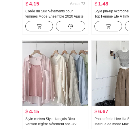
$
4.15
$
1.48
Ventes
72
Corée du Sud Vêtements pour
Style pin-up Accroche
femmes Mode Ensemble 2020 Ajusté
Top Femme Été À l'int
Camisole Cardigan Ensemble deux
Port extérieur Beauté
pièces T-shirt Top Femme
Conception Sens Épa
Court Tricoté Débard
$
4.15
$
6.67
Style coréen Style français Bleu
Photo réelle Hee Ha S
Version légère Vêtement anti-UV
Marque de mode Mach