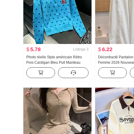
$
5.78
$
6.22
Listings
3
Photo réelle Style américain Rétro
Décontracté Pantalon
Pois Cardigan Bleu Pull Manteau
Femme 2026 Nouveau 
pour les femmes Automne Nouveau
haute Amincissant Gran
Détente Vent Pull en tricot Top ins
taille Minimaliste Amp
Machette Pantalon