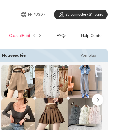
FR / USD
Se connecter / S'inscrire
CasualPrintemps-Été
FAQs
Help Center
Voir plus
Nouveautés
