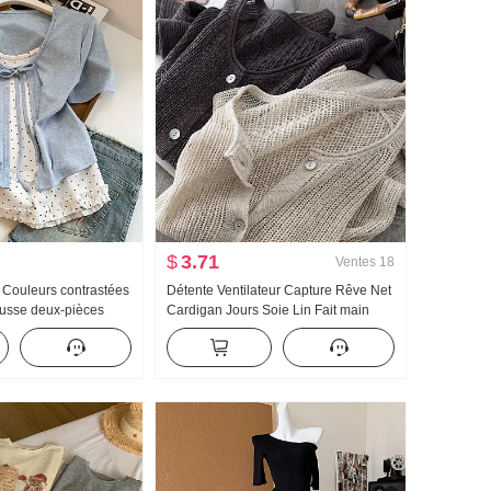
$
3.71
Ventes
18
é Couleurs contrastées
Détente Ventilateur Capture Rêve Net
ausse deux-pièces
Cardigan Jours Soie Lin Fait main
s T-shirt Femme Été
Choisissez Trou Ajouré Tricoté
sucré Niche Top
Cardigan Femme Climatiseur
Chemise de protection solaire