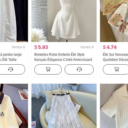
$
5.93
$
4.74
Ventes
6
Ventes
8
 à jambe large
Bretelles Robe Enfants Été Style
Été Sur Nouveau
Été Taille
français Élégance Cintré Amincissant
Quotidien Décont
de taille Petite
Robe débardeur Mini-jupe
Nœud papillon 
le Neuf points
courtes T-shirt 
Top