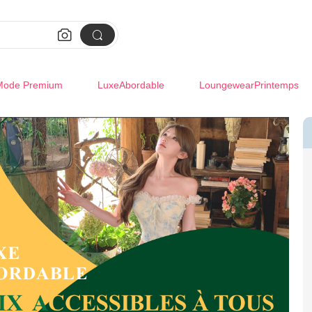


Mode Premium
LuxeAbordable
LoungewearPrintemps