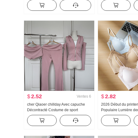
Manches longues Chemise Femme
Ample Kuo Jambe Déc
Vêtements d'été Ample Décontracté
Pantalon
Détente Manches longues Unique
Chemise
$
2.52
$
2.82
Ventes
6
cher Qiaoer chillday Avec capuche
2026 Début du print
Décontracté Costume de sport
Populaire Lumière de
Femme Printemps Épaules dénudées
Colle Bande Corset À l
Manteau Pantalon évasé Ensemble
Ceinture Poitrine Pad
trois pièces
Gilet pour les femmes