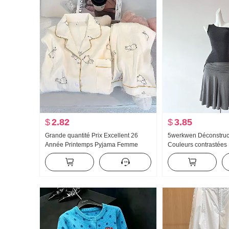
$
2.82
$
3.85
Grande quantité Prix Excellent 26
5werkwen Déconstruct
Année Printemps Pyjama Femme
Couleurs contrastées I
Nouveau Nuages Coton Manches
Groupe Oblique Épaul
longues Petit Col rabattu Homewear
Concurrence Er Déba
Ensemble Streaming en direct Élevé
Pendule Jupe courte
Produit