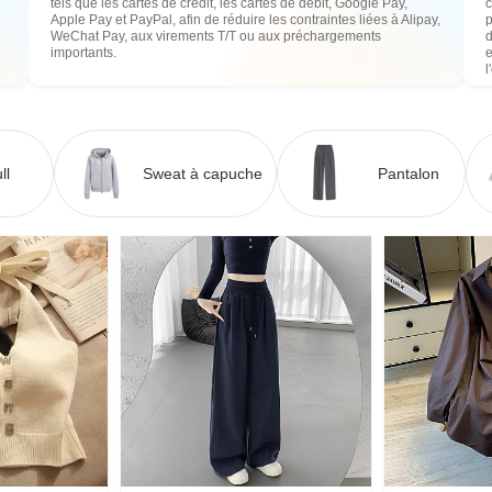
tels que les cartes de crédit, les cartes de débit, Google Pay,
c
Apple Pay et PayPal, afin de réduire les contraintes liées à Alipay,
WeChat Pay, aux virements T/T ou aux préchargements
importants.
e
l
ll
Sweat à capuche
Pantalon