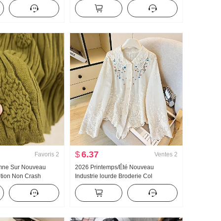
polo T-shirt Ajusté
Printemps et automne Nouveau
ndance
Polyvalent Rayures Décontracté
Traîne Pantalon
$
6.37
Favoris
2
Ventes
2
omne Sur Nouveau
2026 Printemps/Été Nouveau
ption Non Crash
Industrie lourde Broderie Col
ie lourde Jacquard
Claudine Chemise pour femmes Style
emme Automne Nouveau
français Rétro Protection solaire
Cardigan