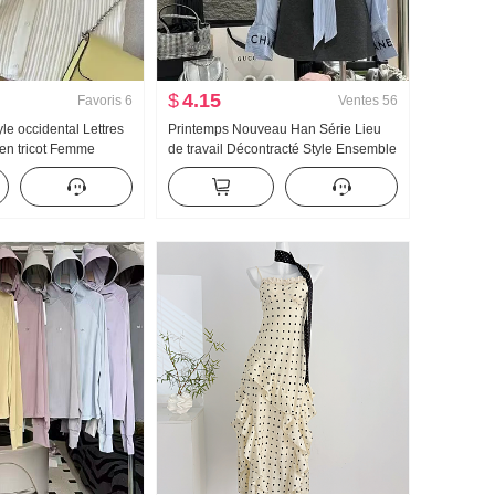
$
4.15
Favoris
6
Ventes
56
le occidental Lettres
Printemps Nouveau Han Série Lieu
 en tricot Femme
de travail Décontracté Style Ensemble
 Ajusté Court Petite
Femme Élégance Rayures Chemise
ir Vent Amincissant
Taille haute Jupe mi-longue Costume
deux pièces