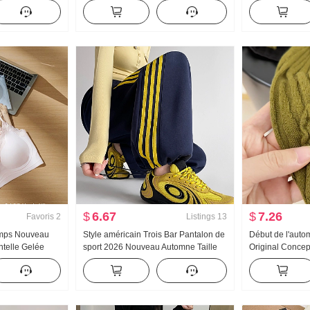
ontracté
roulé Épais Pull en tricot Femme
sucré Court Col 
Conception Sens dentelle Manches
Petite taille Te
longues Top
$
6.67
$
7.26
Favoris
2
Listings
13
emps Nouveau
Style américain Trois Bar Pantalon de
Début de l'aut
ntelle Gelée
sport 2026 Nouveau Automne Taille
Original Conce
'intérieur
haute Kuo Jambe Bas resserré
Chemise Industr
 Amincissant
Pantalon décontracté Wei Pantalon
Tricoté Top F
Pantalon cargo
Amincissant