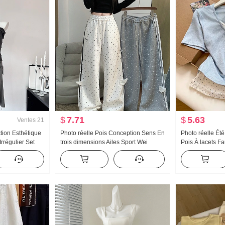
$
7.71
$
5.63
Ventes
21
ion Esthétique
Photo réelle Pois Conception Sens En
Photo réelle Ét
rrégulier Set
trois dimensions Ailes Sport Wei
Pois À lacets F
e Lai
Pantalon Femme Nouveau Lumière
Manches courte
rdeur Oblique
Asie Vent Ample Droit Amincissant
Nouveau Style 
 Ensemble
Pantalon décontracté