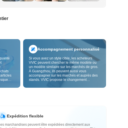
tier
Accompagnement personnalisé
qualité
Si vous avez un style cible, les acheteurs
t
VVIC peuvent chercher le même modèle ou
e
un modèle similaire sur les marchés de gros.
achats
À Guangzhou, ils peuvent aussi vous
 articles
accompagner sur les marchés et auprès des
risque
stands. VVIC propose le changement
us fiable.
d'étiquettes et de sacs d'emballage, et bientôt
les
la personnalisation OEM par image ou
es
échantillon, afin de rendre vos achats plus
vente.
maîtrisés et mieux adaptés au rythme de votre
activité.
Expédition flexible
Les marchandises peuvent être expédiées directement aux