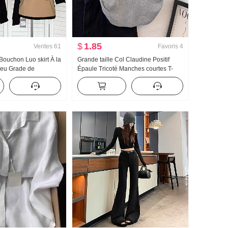
$
1.85
Ventes
61
Favoris
4
ouchon Luo skirt À la
Grande taille Col Claudine Positif
peu Grade de
Épaule Tricoté Manches courtes T-
vail Bicolore Jupe
shirt Femme Été Conception Sens
Court Ajusté Petit Mouche Manchon T-
shirt Top