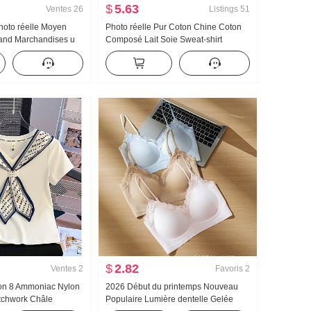
$
5.63
Ventes
26
Listings
51
Photo réelle Moyen
Photo réelle Pur Coton Chine Coton
and Marchandises u
Composé Lait Soie Sweat-shirt
oeuf Boucle En forme
Femme Version légère 2025 Automne
Bretelles Kuo Jambe
Nouveau Avec capuche Manches
ntalon long Ensemble
longues T-shirt Top
$
2.82
Ventes
2
Favoris
2
ton 8 Ammoniac Nylon
2026 Début du printemps Nouveau
tchwork Châle
Populaire Lumière dentelle Gelée