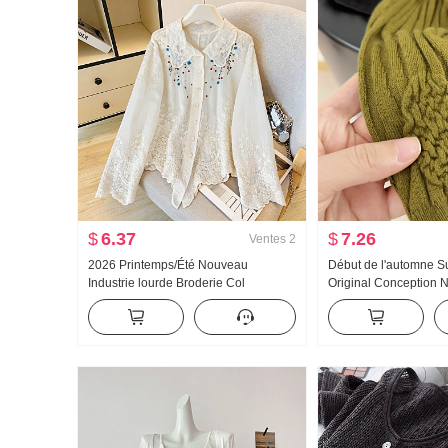
$
6.37
$
7.26
Ventes
2
2026 Printemps/Été Nouveau
Début de l'automne 
Industrie lourde Broderie Col
Original Conception 
Claudine Chemise pour femmes Style
Chemise Industrie lo
français Rétro Protection solaire
Tricoté Top Femme A
Cardigan
Amincissant