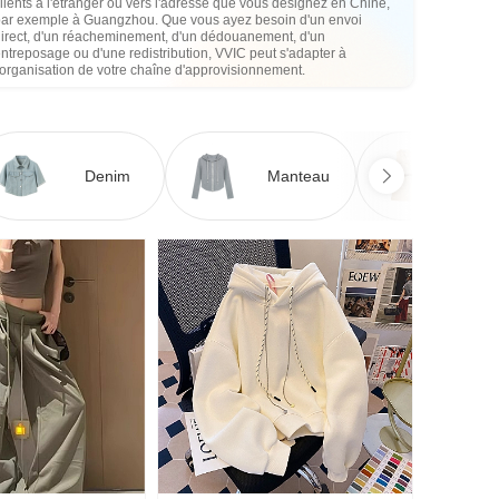
lients à l'étranger ou vers l'adresse que vous désignez en Chine,
par exemple à Guangzhou. Que vous ayez besoin d'un envoi
direct, d'un réacheminement, d'un dédouanement, d'un
ntreposage ou d'une redistribution, VVIC peut s'adapter à
'organisation de votre chaîne d'approvisionnement.
Denim
Manteau
Ro