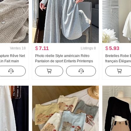
$
7.11
$
5.93
Ventes
18
Listings
8
apture Rêve Net
Photo réelle Style américain Rétro
Bretelles Robe E
in Fait main
Pantalon de sport Enfants Printemps
français Élégan
é Tricoté
et automne Gainant Taille haute
Robe débardeur
atiseur
Vertical Sens Droit Pantalon large
 solaire
Étudiant Coton Wei Pantalon