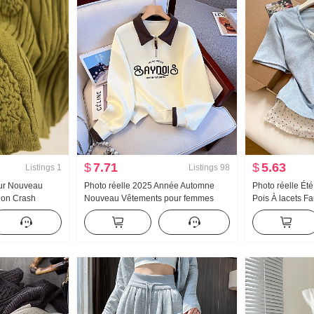
$
7.71
$
5.63
Listings
1
Listings
98
Sur Nouveau
Photo réelle 2025 Année Automne
Photo réelle Ét
Non Crash
Nouveau Vêtements pour femmes
Pois À lacets F
urde Jacquard
Sweat-shirt Réduction de l'âge Moitié
Manches courte
utomne Nouveau
Fermeture éclair Mode Col polo
Nouveau Style 
Décontracté Polyvalent Amincissant