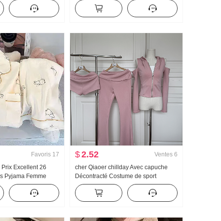
 Ajusté Col en V
Colle Bande Corset À l'intérieur
s T-shirt Femme
Ceinture Poitrine Pad Amincissant
Gilet pour les femmes
$
2.52
Favoris
17
Ventes
6
 Prix Excellent 26
cher Qiaoer chillday Avec capuche
ps Pyjama Femme
Décontracté Costume de sport
s Coton Manches
Femme Printemps Épaules dénudées
ol rabattu Homewear
Manteau Pantalon évasé Ensemble
ing en direct Élevé
trois pièces