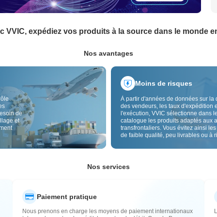
c VVIC, expédiez vos produits à la source dans le monde en
Nos avantages
Moins de risques
rôle
À partir d'années de données sur la 
es
des vendeurs, les taux d'expédition e
besoin de
l'exécution, VVIC sélectionne dans l
llage et
catalogue les produits adaptés aux 
ement
transfrontaliers. Vous évitez ainsi les
de faible qualité, peu livrables ou à 
élevé, avec un approvisionnement pl
Le contrôle qualité transfrontalier et 
étiquettes d'origine réduisent aussi l
risques de qualité, douane et après-
Nos services
Paiement pratique
Nous prenons en charge les moyens de paiement internationaux