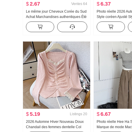
$
2.67
$
6.37
Ventes
64
Le même jour Cheveux Corée du Sud
Photo réelle 2026 A
Achat Marchandises authentiques Été
Style coréen Ajusté St
Nouveau an659 Super hao Regardez
Conception Sens Nic
Conch Couleur Micro Transparent Col
Cintré Manches long
roulé Base T-shirt
pour femmes
$
5.19
$
6.67
Listings
20
2026 Automne Hiver Nouveau Doux
Photo réelle Hee Ha S
Chandail des femmes dentelle Col
Marque de mode Mach