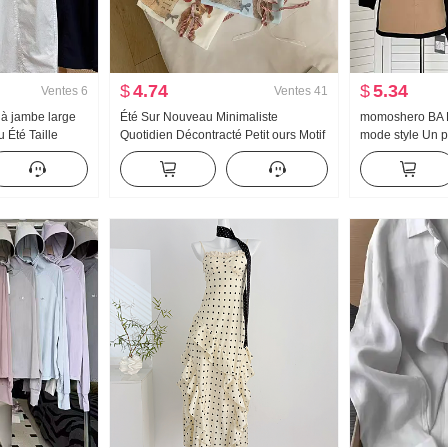
$
4.74
$
5.34
Ventes
6
Ventes
41
 à jambe large
Été Sur Nouveau Minimaliste
momoshero BA B
Été Taille
Quotidien Décontracté Petit ours Motif
mode style Un 
de taille Petite
Nœud papillon Ample Niche Manches
Vêtement de tra
le Neuf points
courtes T-shirt Style coréen Tricoté
courte
Top