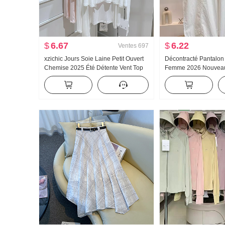
$
6.67
$
6.22
Ventes
697
xzichic Jours Soie Laine Petit Ouvert
Décontracté Pantalon
Chemise 2025 Été Détente Vent Top
Femme 2026 Nouveau 
Nouveau Tricoté Automne Épaule Fin
haute Amincissant Gran
Manteau pour les femmes
taille Minimaliste Amp
Machette Pantalon