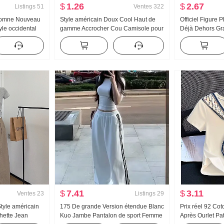
$
1.26
$
2.67
Listings
51
Ventes
322
utomne Nouveau
Style américain Doux Cool Haut de
Officiel Figure 
yle occidental
gamme Accrocher Cou Camisole pour
Déjà Dehors Gr
he Rayures
femmes Été Port extérieur À l'intérieur
Collier Os de b
ues Chemise
Match T-shirt de base Style pin-up
de I Débardeur 
Tricoté Bandeau bustier Top
Traîne Sport Pa
$
7.41
$
3.11
Ventes
23
Listings
29
tyle américain
175 De grande Version étendue Blanc
Prix réel 92 Co
ette Jean
Kuo Jambe Pantalon de sport Femme
Après Ourlet Pa