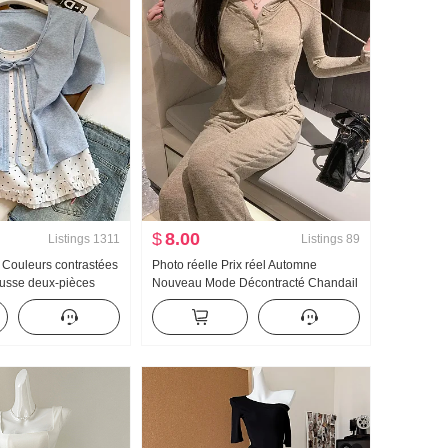
$
8.00
Listings
1311
Listings
89
é Couleurs contrastées
Photo réelle Prix réel Automne
ausse deux-pièces
Nouveau Mode Décontracté Chandail
s T-shirt Femme Été
à capuchon Wei Pantalon Amincissant
sucré Niche Top
Ensemble Costume de sport Femme
Tendance