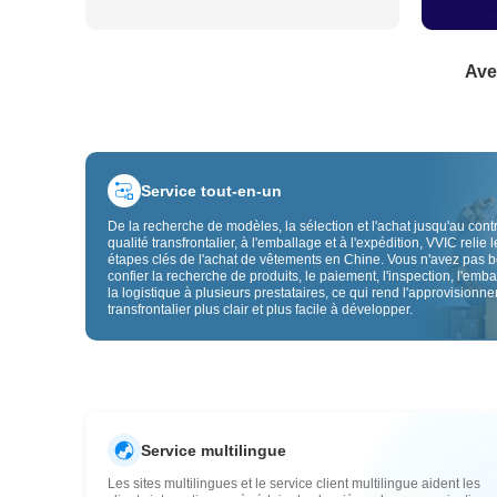
Ave
Service tout-en-un
De la recherche de modèles, la sélection et l'achat jusqu'au cont
qualité transfrontalier, à l'emballage et à l'expédition, VVIC relie l
étapes clés de l'achat de vêtements en Chine. Vous n'avez pas 
confier la recherche de produits, le paiement, l'inspection, l'emba
la logistique à plusieurs prestataires, ce qui rend l'approvisionn
transfrontalier plus clair et plus facile à développer.
Service multilingue
Les sites multilingues et le service client multilingue aident les