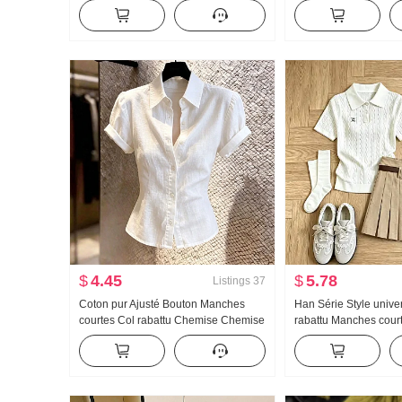
roulé Épais Pull en tricot Femme
Ample Kuo Jambe Déc
Conception Sens dentelle Manches
Pantalon
longues Top
$
4.45
$
5.78
Listings
37
Coton pur Ajusté Bouton Manches
Han Série Style univer
courtes Col rabattu Chemise Chemise
rabattu Manches court
Femme 2026 Été Avancé Sens
tricot Ensemble Femm
Lumière Luxe Doux Vent Top
Nouveau Géant Nice P