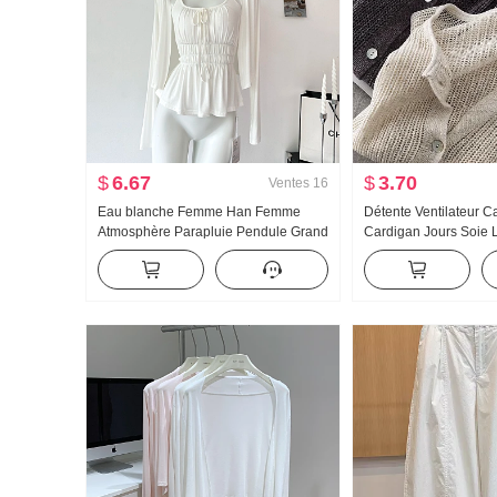
$
6.67
$
3.70
Ventes
16
Eau blanche Femme Han Femme
Détente Ventilateur C
Atmosphère Parapluie Pendule Grand
Cardigan Jours Soie L
u Collier Bretelles Deux Porter
Choisissez Trou Ajour
Conception Sens Cardigan Femme
Cardigan Femme Clim
Été Amincissant Bretelles Top
Chemise de protection