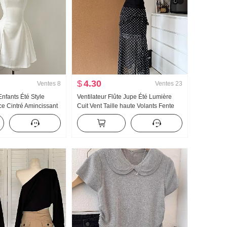
$
4.30
Ventes
8
Ventes
23
nfants Été Style
Ventilateur Flûte Jupe Été Lumière
ce Cintré Amincissant
Cuit Vent Taille haute Volants Fente
 Mini-jupe
Noir Pois Jupe mi-longue Jours Soie
Oblique Épaule Vêtements