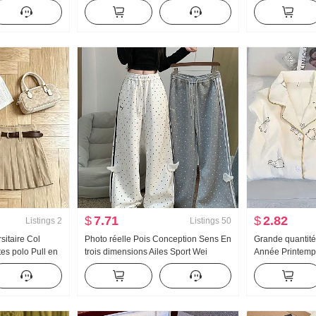
ontracté
Printemps et automne Nouveau
Foulard en soie
Polyvalent Rayures Décontracté
Manches courte
Traîne Pantalon
$
7.71
$
2.82
Listings
2
Listings
50
sitaire Col
Photo réelle Pois Conception Sens En
Grande quantité
es polo Pull en
trois dimensions Ailes Sport Wei
Année Printem
e 2026 Été
Pantalon Femme Nouveau Lumière
Nouveau Nuage
lissé Jupe
Asie Vent Ample Droit Amincissant
longues Petit C
Pantalon décontracté
Ensemble Stream
Produit