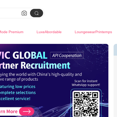


Mode Premium
LuxeAbordable
LoungewearPrintemps