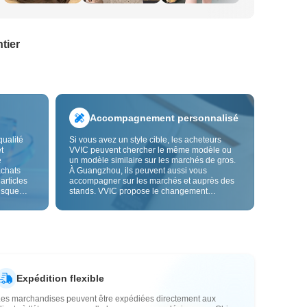
tier
Accompagnement personnalisé
qualité
Si vous avez un style cible, les acheteurs
t
VVIC peuvent chercher le même modèle ou
e
un modèle similaire sur les marchés de gros.
achats
À Guangzhou, ils peuvent aussi vous
 articles
accompagner sur les marchés et auprès des
risque
stands. VVIC propose le changement
us fiable.
d'étiquettes et de sacs d'emballage, et bientôt
les
la personnalisation OEM par image ou
es
échantillon, afin de rendre vos achats plus
vente.
maîtrisés et mieux adaptés au rythme de votre
activité.
Expédition flexible
Les marchandises peuvent être expédiées directement aux