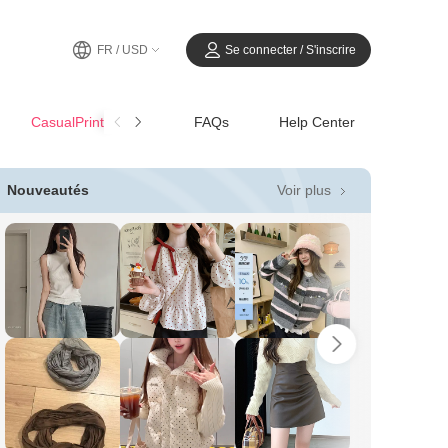
FR / USD
Se connecter / S'inscrire
CasualPrintemps-Été
FAQs
Help Center
Voir plus
Nouveautés
