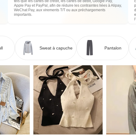
tels que les cartes de crédit, les cartes de débit, Google Pay,
c
Apple Pay et PayPal, afin de réduire les contraintes liées à Alipay,
WeChat Pay, aux virements T/T ou aux préchargements
importants.
e
l
ll
Sweat à capuche
Pantalon