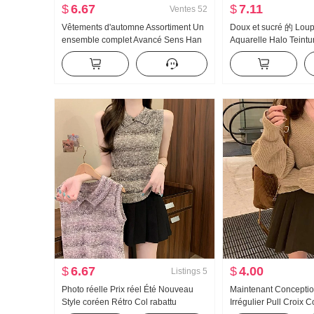
$
6.67
$
7.11
Ventes
52
Vêtements d'automne Assortiment Un
Doux et sucré 的 Loup
ensemble complet Avancé Sens Han
Aquarelle Halo Teintur
Série Rose Manteau en laine Doux
Chemisier en chiffon 
Sel Série Lumière Cuit Deux
femmes Collier Conce
morceaux Robe tailleur
Amincissant Combattr
chemise Top
$
6.67
$
4.00
Listings
5
Photo réelle Prix réel Été Nouveau
Maintenant Concepti
Style coréen Rétro Col rabattu
Irrégulier Pull Croix C