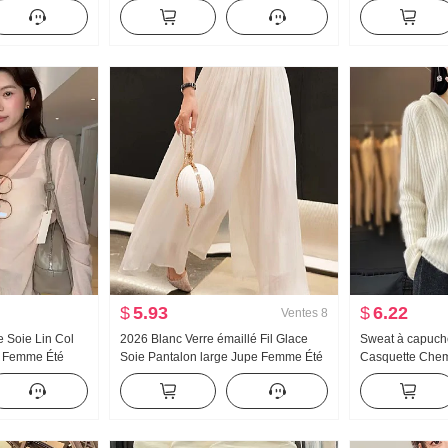
mne et hiver
longues dentelle Coupe moulante
Chemise Printe
Robe
Conception Sens
Top
$
5.93
$
6.22
Ventes
8
 Soie Lin Col
2026 Blanc Verre émaillé Fil Glace
Sweat à capuch
n Femme Été
Soie Pantalon large Jupe Femme Été
Casquette Che
ion solaire
Version légère Jupe-culotte Taille
Détente Laine C
ieur Rattraper
haute Vertical Sens Décontracté
capuche Pull tr
Pantalon