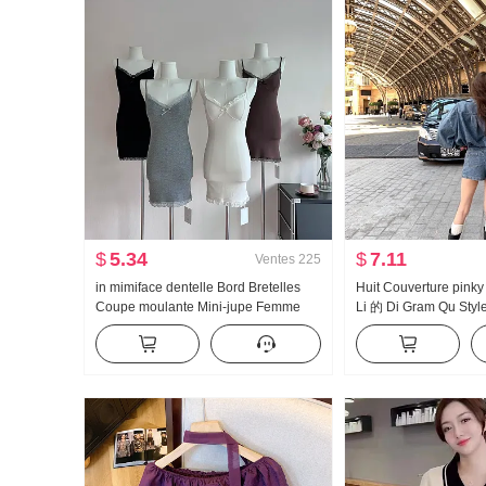
$
5.34
$
7.11
Ventes
225
in mimiface dentelle Bord Bretelles
Huit Couverture pinky
Coupe moulante Mini-jupe Femme
Li 的 Di Gram Qu Styl
2023 Automne Sexy Style pin-up Sans
Rétro Denim Ensembl
manches Moulant Robe
haute Jupe-culotte