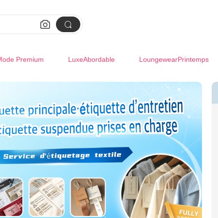


Mode Premium
LuxeAbordable
LoungewearPrintemps