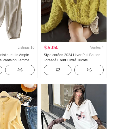
$
5.04
Listings
16
Ventes
4
rtistique Lin Ample
Style coréen 2024 Hiver Pull Bouton
pa Pantalon Femme
Torsadé Court Cintré Tricoté
ie Coton et lin
Polyvalent Cardigan Top des femmes
fondrement Pantalon
ntalon