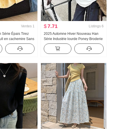
$
7.71
Ventes
1
Listings
6
n Série Épais Tirez
2025 Automne Hiver Nouveau Han
ull en cachemire Sans
Série Industrie lourde Poney Broderie
d Tricoté Cardigan
Grand Version Ample Col rond
emmes Polyvalent Top
Manches courtes Meulage Laine
Épais T-shirt Top Femme