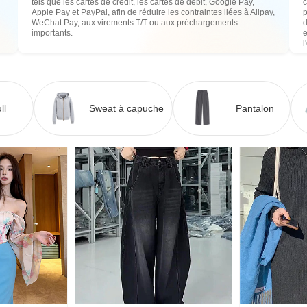
tels que les cartes de crédit, les cartes de débit, Google Pay,
c
Apple Pay et PayPal, afin de réduire les contraintes liées à Alipay,
WeChat Pay, aux virements T/T ou aux préchargements
importants.
e
l
ll
Sweat à capuche
Pantalon