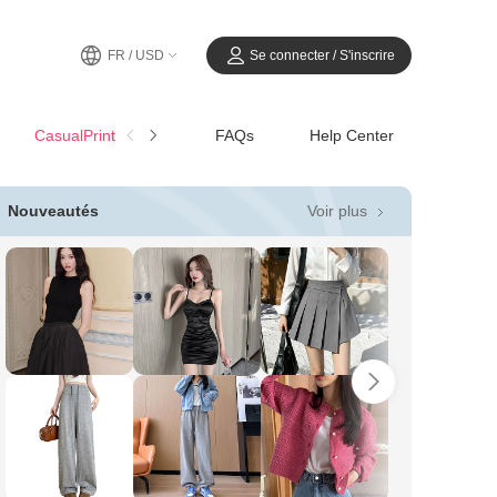
FR / USD
Se connecter / S'inscrire
CasualPrintemps-Été
FAQs
Help Center
Voir plus
Nouveautés
