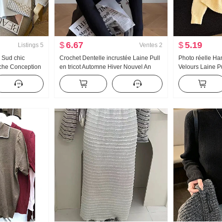
$
6.67
$
5.19
Listings
5
Ventes
2
 Sud chic
Crochet Dentelle incrustée Laine Pull
Photo réelle Ha
che Conception
en tricot Automne Hiver Nouvel An
Velours Laine P
se pour femmes
Cheveux Rouges Vêtements Ample
couture Col ron
s longues s
Manches longues Pull-over Chaud T-
Chandail des f
shirt de base Femme
chic