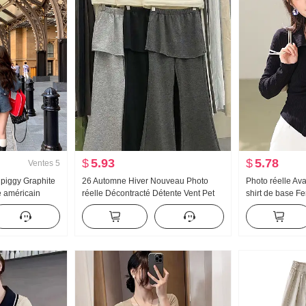
$
5.93
$
5.78
Ventes
5
 piggy Graphite
26 Automne Hiver Nouveau Photo
Photo réelle Av
e américain
réelle Décontracté Détente Vent Pet
shirt de base 
e Femme Taille
Rideau Évasé Pantalon Super
l'automne Aminc
Confortable Dieu Pantalon
Col polo Top Co