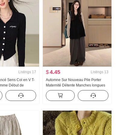
$
4.45
Listings
17
Listings
13
ancé Sens Col en V T-
Automne Sur Nouveau Pile Porter
Femme Début de
Maternité Détente Manches longues
issant Positif Épaule
Débardeur Pantalon large Ensemble
urt Tricoté Cardigan
trois pièces Ensemble