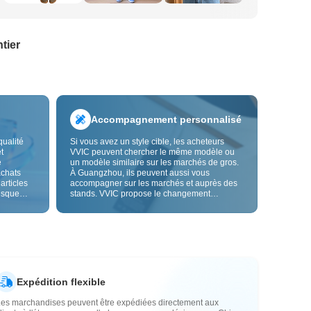
tier
Accompagnement personnalisé
qualité
Si vous avez un style cible, les acheteurs
t
VVIC peuvent chercher le même modèle ou
e
un modèle similaire sur les marchés de gros.
achats
À Guangzhou, ils peuvent aussi vous
 articles
accompagner sur les marchés et auprès des
risque
stands. VVIC propose le changement
us fiable.
d'étiquettes et de sacs d'emballage, et bientôt
les
la personnalisation OEM par image ou
es
échantillon, afin de rendre vos achats plus
vente.
maîtrisés et mieux adaptés au rythme de votre
activité.
Expédition flexible
Les marchandises peuvent être expédiées directement aux