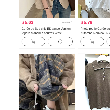
$
5.63
$
5.78
Favoris
1
Corée du Sud chic Élégance Version
Photo réelle Corée du
légère Manches courtes Veste
Automne Nouveau Ni
Costume Été Nouveau Avancé Sens
Sens À lacets Chemi
Costume Sel Série Coton et lin
Pull-over Top Manche
Matériel Top
Retour à la taille