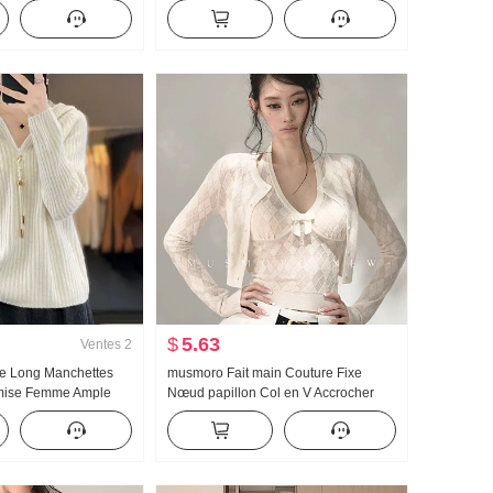
mps Été Avancé
Concurrence Er Chemise pour
 Chic Petite chemise
femmes Été Version légère Protection
solaire Conception Sens Petite
chemise Top
$
5.63
Ventes
2
e Long Manchettes
musmoro Fait main Couture Fixe
mise Femme Ample
Nœud papillon Col en V Accrocher
ouleur unie Avec
Cou Tricoté Bretelles Ensemble
icoté Base
Femme Ling Carreaux Cardigan
Ensemble deux pièces