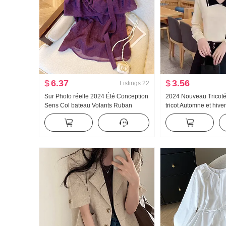
$
6.37
$
3.56
Listings
22
Sur Photo réelle 2024 Été Conception
2024 Nouveau Tricoté
Sens Col bateau Volants Ruban
tricot Automne et hiv
flottant Chiffon Manches courtes
longues Mode Top Sty
Chemise Ample Couleur unie
Pull Élégance Col rab