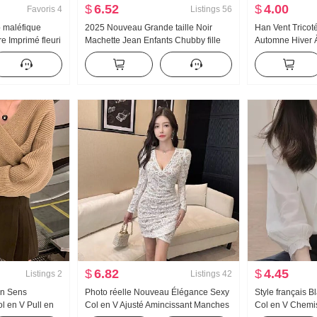
$
6.52
$
4.00
Favoris
4
Listings
56
 maléfique
2025 Nouveau Grande taille Noir
Han Vent Trico
e Imprimé fleuri
Machette Jean Enfants Chubby fille
Automne Hiver À 
Place des
Amincissant Poire Type Figure Porter
mi-haut Élégan
ption Sens
Match Taille haute Pantalon large
Longue Robe pu
e Prenez Petite
$
6.82
$
4.45
Listings
2
Listings
42
on Sens
Photo réelle Nouveau Élégance Sexy
Style français B
ol en V Pull en
Col en V Ajusté Amincissant Manches
Col en V Chemi