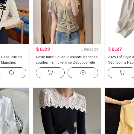
$
6.22
$
6.37
Listings
23
 Base Pull en
Petite taille Col en V Volants Manches
2025 Été Style a
er Manches
courtes T-shirt Femme Début de l'été
Neuf points Pa
le occidental
Conception Sens Unique Magnifique
Rétro Couleur un
attu
Géant Nice Positif Épaule Court Top
Amincissant Ef
Décontracté Pa