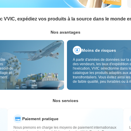
c VVIC, expédiez vos produits à la source dans le monde en
Nos avantages
Moins de risques
rôle
À partir d'années de données sur la 
es
des vendeurs, les taux d'expédition e
besoin de
l'exécution, VVIC sélectionne dans l
llage et
catalogue les produits adaptés aux 
ement
transfrontaliers. Vous évitez ainsi les
de faible qualité, peu livrables ou à 
élevé, avec un approvisionnement pl
Le contrôle qualité transfrontalier et 
étiquettes d'origine réduisent aussi l
risques de qualité, douane et après-
Nos services
Paiement pratique
Nous prenons en charge les moyens de paiement internationaux