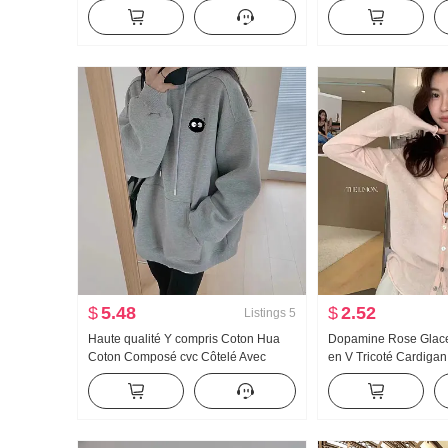
Décontracté Sans manches Ajusté
tricot Top Femme Auto
Amincissant Tricoté Débardeur Top
Pull tricoté Top
Femme
$
5.48
$
2.52
Listings
5
Haute qualité Y compris Coton Hua
Dopamine Rose Glace
Coton Composé cvc Côtelé Avec
en V Tricoté Cardiga
capuche Imprimé Sweat-shirt Femme
Version légère Protect
Couple Standard Doublé de polaire
Blouse Bretelles Extér
Vêtements