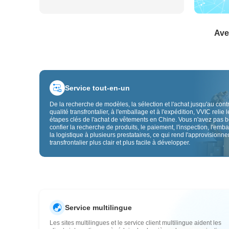
Ave
Service tout-en-un
De la recherche de modèles, la sélection et l'achat jusqu'au cont
qualité transfrontalier, à l'emballage et à l'expédition, VVIC relie l
étapes clés de l'achat de vêtements en Chine. Vous n'avez pas 
confier la recherche de produits, le paiement, l'inspection, l'emba
la logistique à plusieurs prestataires, ce qui rend l'approvisionn
transfrontalier plus clair et plus facile à développer.
Service multilingue
Les sites multilingues et le service client multilingue aident les