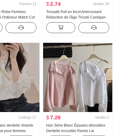
$
2.74
Favoris
11
Ventes
39
té Robe Femmes
Torsadé Pull en tricot Amincissant
l'intérieur Match Col
Réduction de l'âge Tricoté Cardigan
ce Décontracté
Vêtements pour femmes 2025
ll Base Long Jupe
Automne Mode Polyvalent Torsadé
Court Manteau
$
7.26
Listings
17
Ventes
2
lanc dentelle Volants
Han Série Blanc Épaules dénudées
se pour femmes
Dentelle incrustée Ramie Lai