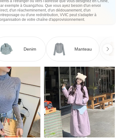
lients à l'étranger ou vers l'adresse que vous désignez en Chine,
par exemple à Guangzhou. Que vous ayez besoin d'un envoi
direct, d'un réacheminement, d'un dédouanement, d'un
ntreposage ou d'une redistribution, VVIC peut s'adapter à
'organisation de votre chaîne d'approvisionnement.
Denim
Manteau
Ro