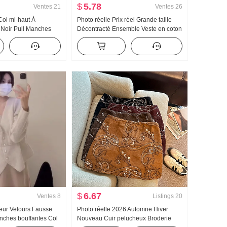
$
5.78
Ventes
21
Ventes
26
ol mi-haut À
Photo réelle Prix réel Grande taille
h Noir Pull Manches
Décontracté Ensemble Veste en coton
ase Pull en tricot
Manteau Longueur mi-longue Jupe
pulaire 的 Magnifique
mi-longue Col roulé Irrégulier Base T-
Top
shirt Tendance
$
6.67
Ventes
8
Listings
20
eur Velours Fausse
Photo réelle 2026 Automne Hiver
nches bouffantes Col
Nouveau Cuir pelucheux Broderie