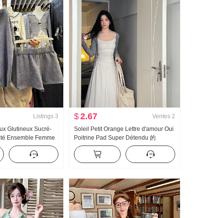
$
2.67
Listings
3
Ventes
2
ux Glutineux Sucré-
Soleil Petit Orange Lettre d'amour Oui
cté Ensemble Femme
Poitrine Pad Super Détendu 的
Oblique Épaule Laine
Bretelles Plus Taille élastique Jupe
Pull tricoté Volume
courte Ensemble
emble deux pièces