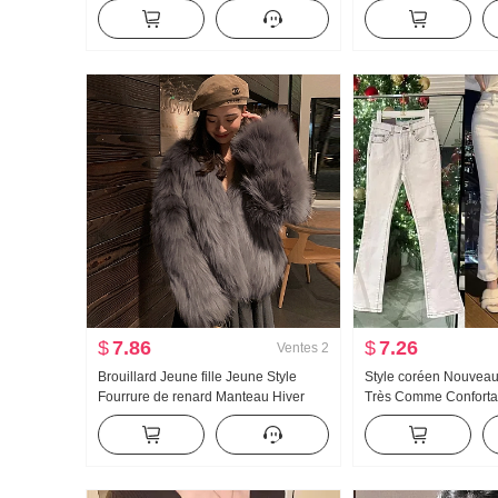
Confortable Pull-over Ample
d'automne et d'hiver 
Amincissant Insérer Épaule Manchon
Vent Manches longues
Top
$
7.86
$
7.26
Ventes
2
Brouillard Jeune fille Jeune Style
Style coréen Nouveau
Fourrure de renard Manteau Hiver
Très Comme Conforta
Féminin Nouveau Écologique
Moulant Évasé Jean
Fourrure Mode Épais Fourrure
Manteau