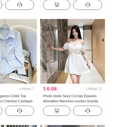
au pour les femmes
Rétro Jupe mi-longue Pei Li S
Cachemire Extérieur
Broderie Mini-jupe Femme Ceinture
coté Cardigan
Sécurité Pantalon
$
6.08
Listings
7
Listings
11
égance Cintré Top
Photo réelle Sexy Col bas Épaules
es Chemise Cardigan
dénudées Manches courtes Grande
tomne Nouveau
balançoire Cintré Robe
e Col rabattu