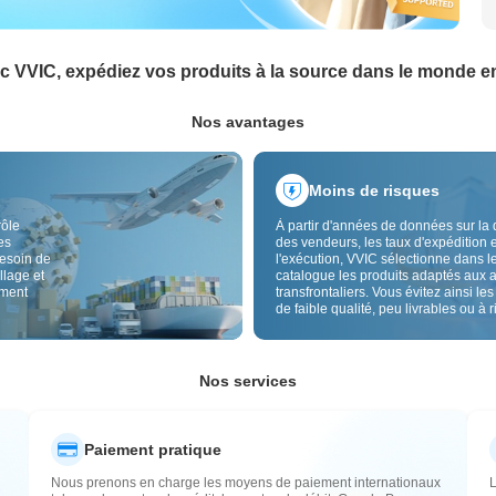
c VVIC, expédiez vos produits à la source dans le monde en
Nos avantages
Moins de risques
rôle
À partir d'années de données sur la 
es
des vendeurs, les taux d'expédition e
besoin de
l'exécution, VVIC sélectionne dans l
llage et
catalogue les produits adaptés aux 
ement
transfrontaliers. Vous évitez ainsi les
de faible qualité, peu livrables ou à 
élevé, avec un approvisionnement pl
Le contrôle qualité transfrontalier et 
étiquettes d'origine réduisent aussi l
risques de qualité, douane et après-
Nos services
Paiement pratique
Nous prenons en charge les moyens de paiement internationaux