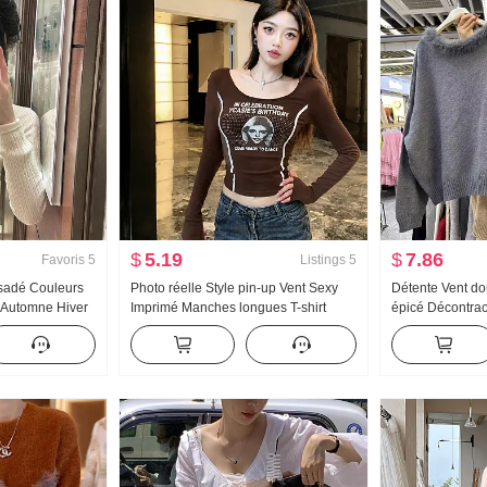
$
5.19
$
7.86
Favoris
5
Listings
5
orsadé Couleurs
Photo réelle Style pin-up Vent Sexy
Détente Vent do
3 Automne Hiver
Imprimé Manches longues T-shirt
épicé Décontra
rs contrastées
Femme Début de l'automne Nouveau
Automne Hiver 
ntérieur Match
Conception Sens Niche Ajusté
Col en fourrure 
oté Top
Amincissant Top
Bord Short Ens