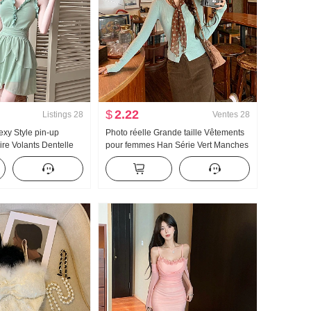
$
2.22
Listings
28
Ventes
28
exy Style pin-up
Photo réelle Grande taille Vêtements
re Volants Dentelle
pour femmes Han Série Vert Manches
pe Mode Cintré
longues Pull en tricot Femme Début
tre Accrocher Cou
de l'automne Ajusté Version légère
Pull Demi-longueur Ensemble jupe