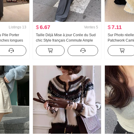
$
6.67
$
7.11
Listings
13
Ventes
5
Pile Porter
Taille Déjà Mise à jour Corée du Sud
Sur Photo réell
nches longues
chic Style français Commute Ample
Patchwork Cami
large Ensemble
Polyvalent Taille élastique Kuo
d'automne Avanc
Longueur de jambe Pantalon
diamants Bande
manches Ceintur