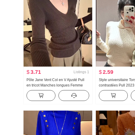
$
3.71
$
2.59
Listings
1
Pôle Jane Vent Col en V Ajusté Pull
Style universitaire T
en tricot Manches longues Femme
contrastées Pull 202
Pull Pull T-shirt de base Élégance Top
Han Vent Chic Couleu
Automne Hiver 2025 Nouveau
Conception Sens À l'i
Manches longues Tric