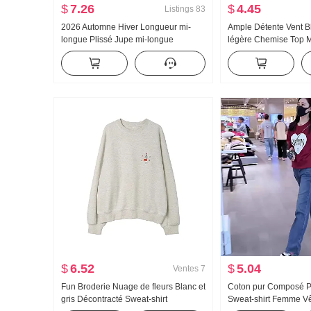
$
7.26
$
4.45
Listings
83
2026 Automne Hiver Longueur mi-
Ample Détente Vent B
longue Plissé Jupe mi-longue
légère Chemise Top 
Suédine Grande balançoire Taille
Vêtements pour femm
élastique Conception Sens plissé
Longueur mi-longue P
Ajouré Taille haute Jupe
solaire Cardigan Che
$
6.52
$
5.04
Ventes
7
Fun Broderie Nuage de fleurs Blanc et
Coton pur Composé Pet
gris Décontracté Sweat-shirt
Sweat-shirt Femme V