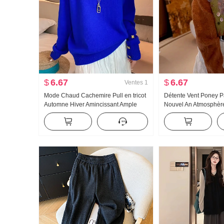
$
6.67
$
6.67
Ventes
1
Mode Chaud Cachemire Pull en tricot
Détente Vent Poney Pa
Automne Hiver Amincissant Ample
Nouvel An Atmosphère
Chic Réduction de l'âge Manches
Chandail des femmes
longues Pull-over Col roulé Laine
et hiver doux Glutine
Chandail des femmes
Top