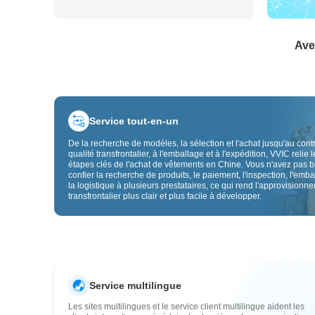
Ave
Service tout-en-un
De la recherche de modèles, la sélection et l'achat jusqu'au cont
qualité transfrontalier, à l'emballage et à l'expédition, VVIC relie l
étapes clés de l'achat de vêtements en Chine. Vous n'avez pas 
confier la recherche de produits, le paiement, l'inspection, l'emba
la logistique à plusieurs prestataires, ce qui rend l'approvisionn
transfrontalier plus clair et plus facile à développer.
Service multilingue
Les sites multilingues et le service client multilingue aident les