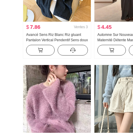
$
7.86
$
4.45
Ventes
3
Avancé Sens Riz Blanc Riz gluant
Automne Sur Nouveau 
Pantalon Vertical Pendentif Sens doux
Maternité Détente Ma
Glutineux 2025 Nouveau Automne
Débardeur Pantalon 
Hiver Doublé de polaire Ample
trois pièces Ensemble
Décontracté Machette Pantalon 7/8