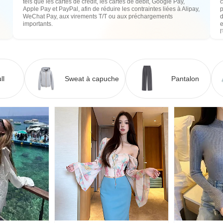
tels que les cartes de crédit, les cartes de débit, Google Pay,
c
Apple Pay et PayPal, afin de réduire les contraintes liées à Alipay,
WeChat Pay, aux virements T/T ou aux préchargements
importants.
e
l
ll
Sweat à capuche
Pantalon