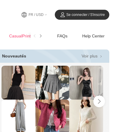
FR / USD
Se connecter / S'inscrire
CasualPrintemps-Été
FAQs
Help Center
Voir plus
Nouveautés
