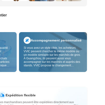
tier
Accompagnement personnalisé
qualité
Si vous avez un style cible, les acheteurs
t
VVIC peuvent chercher le même modèle ou
e
un modèle similaire sur les marchés de gros.
achats
À Guangzhou, ils peuvent aussi vous
 articles
accompagner sur les marchés et auprès des
risque
stands. VVIC propose le changement
us fiable.
d'étiquettes et de sacs d'emballage, et bientôt
les
la personnalisation OEM par image ou
es
échantillon, afin de rendre vos achats plus
vente.
maîtrisés et mieux adaptés au rythme de votre
activité.
Expédition flexible
Les marchandises peuvent être expédiées directement aux