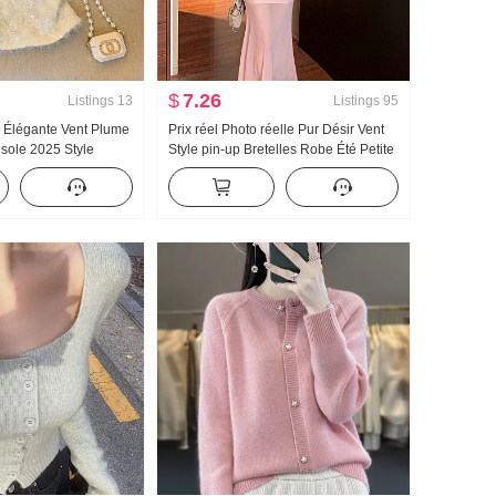
$
7.26
Listings
13
Listings
95
e Élégante Vent Plume
Prix réel Photo réelle Pur Désir Vent
sole 2025 Style
Style pin-up Bretelles Robe Été Petite
é Incrusté de
taille Sexy Élégance Chic Queue de
au bustier Sans
poisson Jupe crayon
e Poitrine Pad