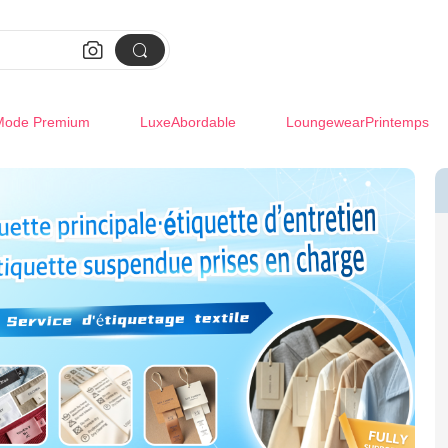


Mode Premium
LuxeAbordable
LoungewearPrintemps