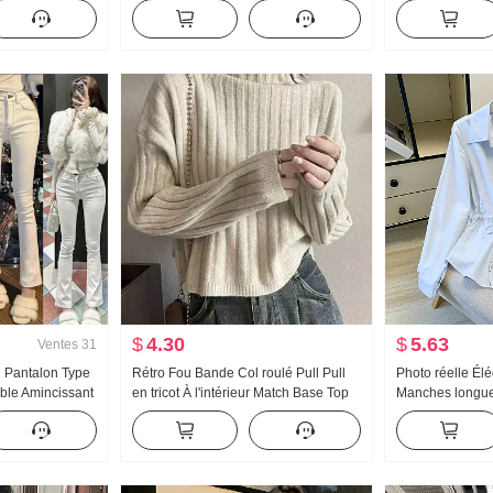
Ample Détente
de laine Huit points Pantalon Femme
en V Pull Mante
 Col rond Top
Nouveau Ample Polyvalent Kuo
Automne Hiver 
Jambe Taille haute Pantalon
Match Court Tri
décontracté
$
4.30
$
5.63
Ventes
31
 Pantalon Type
Rétro Fou Bande Col roulé Pull Pull
Photo réelle Él
ble Amincissant
en tricot À l'intérieur Match Base Top
Manches longu
Femme 2026 Au
Rayures Chemis
Manteau