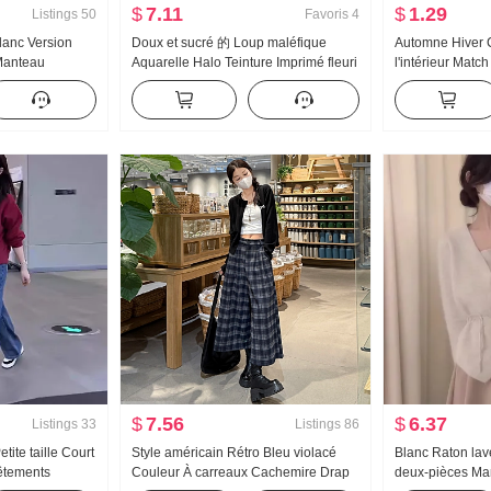
$
7.11
$
1.29
Listings
50
Favoris
4
lanc Version
Doux et sucré 的 Loup maléfique
Automne Hiver C
Manteau
Aquarelle Halo Teinture Imprimé fleuri
l'intérieur Matc
es Été Nouveau
Chemisier en chiffon Place des
longues Femme B
rotection
femmes Collier Conception Sens
Cette année Po
mise
Amincissant Combattre Prenez Petite
Petite chemise 
chemise Top
$
7.56
$
6.37
Listings
33
Listings
86
ite taille Court
Style américain Rétro Bleu violacé
Blanc Raton lav
êtements
Couleur À carreaux Cachemire Drap
deux-pièces Ma