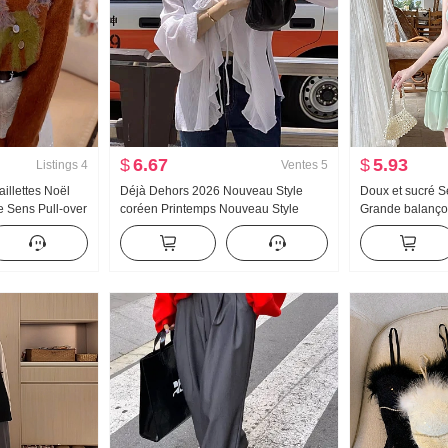
$
6.67
$
5.93
Listings
4
Ventes
5
illettes Noël
Déjà Dehors 2026 Nouveau Style
Doux et sucré S
 Sens Pull-over
coréen Printemps Nouveau Style
Grande balançoi
 2025 Automne
français Volants Col en V À lacets
Volants Mini-ju
ux Cher Peau
Cardigan Chemise pour femmes
Couverture Ven
Robe