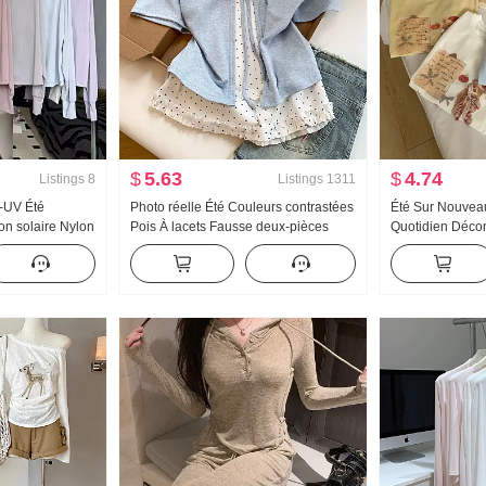
$
5.63
$
4.74
Listings
8
Listings
1311
-UV Été
Photo réelle Été Couleurs contrastées
Été Sur Nouveau
on solaire Nylon
Pois À lacets Fausse deux-pièces
Quotidien Décont
Soie Respirant
Manches courtes T-shirt Femme Été
Nœud papillon 
 taille Sweat à
Nouveau Style sucré Niche Top
courtes T-shirt 
Top