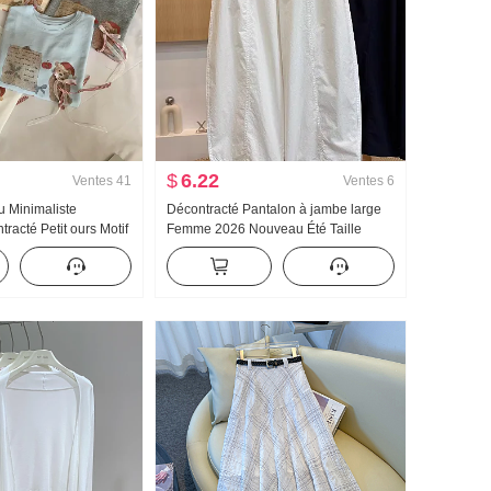
$
6.22
Ventes
41
Ventes
6
 Minimaliste
Décontracté Pantalon à jambe large
racté Petit ours Motif
Femme 2026 Nouveau Été Taille
Ample Niche Manches
haute Amincissant Grande taille Petite
Style coréen Tricoté
taille Minimaliste Ample Neuf points
Machette Pantalon