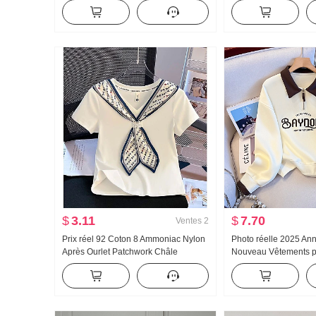
Femme Taille basse Ample Détente
Ample Kuo Jambe Déc
Kuo Jambe Décontracté Wei Pantalon
Pantalon
Pantalon large Fils
$
3.11
$
7.70
Ventes
2
Prix réel 92 Coton 8 Ammoniac Nylon
Photo réelle 2025 An
Après Ourlet Patchwork Châle
Nouveau Vêtements 
Foulard en soie Ajusté Col en V
Sweat-shirt Réduction
Manches courtes T-shirt Femme
Fermeture éclair Mod
Décontracté Polyvalen