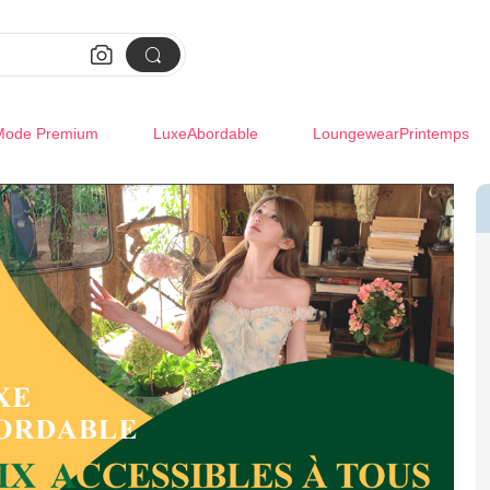


Mode Premium
LuxeAbordable
LoungewearPrintemps