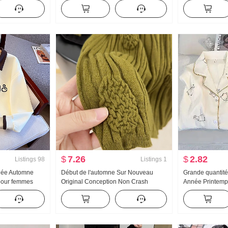
ontracté
Claudine Chemise pour femmes Style
Printemps et a
français Rétro Protection solaire
Polyvalent Rayu
Cardigan
Traîne Pantalon
$
7.26
$
2.82
Listings
98
Listings
1
née Automne
Début de l'automne Sur Nouveau
Grande quantité
pour femmes
Original Conception Non Crash
Année Printem
 de l'âge Moitié
Chemise Industrie lourde Jacquard
Nouveau Nuage
e Col polo
Tricoté Top Femme Automne Nouveau
longues Petit C
t Amincissant
Amincissant
Ensemble Stream
Produit