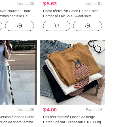
$
5.63
Listings
20
Listings
51
Hiver Nouveau Doux
Photo réelle Pur Coton Chine Coton
emmes dentelle Col
Composé Lait Soie Sweat-shirt
 en tricot Femme
Femme Version légère 2025 Automne
s dentelle Manches
Nouveau Avec capuche Manches
longues T-shirt Top
$
4.00
Listings
29
Favoris
14
Version étendue Blanc
Prix réel Imprimé Flocon de neige
alon de sport Femme
Coton Spécial Grande taille 100.00kg