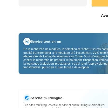
Ave
Service tout-en-un
De la recherche de modèles, la sélection et l'achat jusqu'au cont
qualité transfrontalier, à l'emballage et à l'expédition, VVIC relie l
étapes clés de l'achat de vêtements en Chine. Vous n'avez pas 
confier la recherche de produits, le paiement, l'inspection, l'emba
la logistique à plusieurs prestataires, ce qui rend l'approvisionn
transfrontalier plus clair et plus facile à développer.
Service multilingue
Les sites multilingues et le service client multilingue aident les