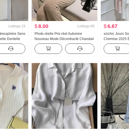
$
8.00
$
6.67
Listings
19
Listings
89
Atmosphère Sens
Photo réelle Prix réel Automne
xzichic Jours So
telle Dentelle
Nouveau Mode Décontracté Chandail
Chemise 2025 É
t Épaules
à capuchon Wei Pantalon Amincissant
Nouveau Tricot
Ensemble Costume de sport Femme
Manteau pour l
Tendance