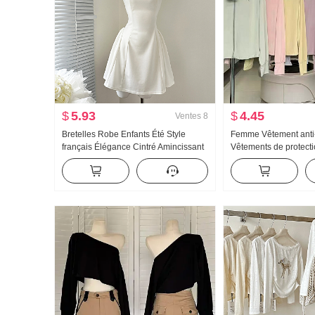
$
5.93
$
4.45
Ventes
8
Bretelles Robe Enfants Été Style
Femme Vêtement anti
français Élégance Cintré Amincissant
Vêtements de protecti
Robe débardeur Mini-jupe
Version légère Glace 
Manteau Ample Grande
capuche