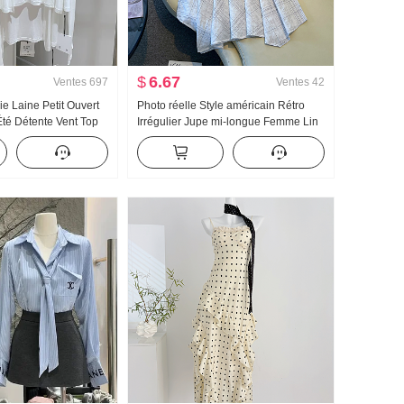
$
6.67
Ventes
697
Ventes
42
ie Laine Petit Ouvert
Photo réelle Style américain Rétro
té Détente Vent Top
Irrégulier Jupe mi-longue Femme Lin
é Automne Épaule Fin
Robe mi-longue À carreaux Jupe
es femmes
trapèze Irrégulier Queue de poisson
Pendule Jupe