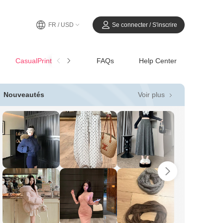
FR / USD
Se connecter / S'inscrire
CasualPrintemps-Été
FAQs
Help Center
Voir plus
Nouveautés
