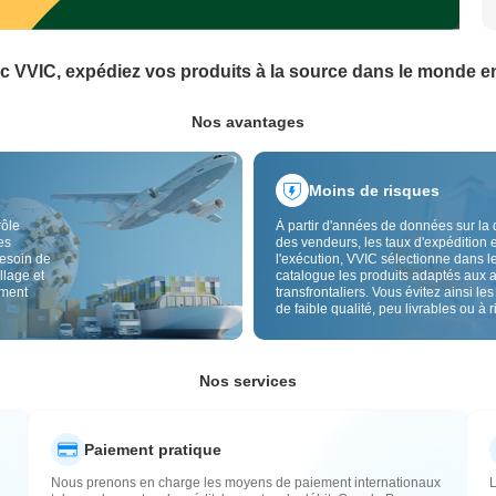
c VVIC, expédiez vos produits à la source dans le monde en
Nos avantages
Moins de risques
rôle
À partir d'années de données sur la 
es
des vendeurs, les taux d'expédition e
besoin de
l'exécution, VVIC sélectionne dans l
llage et
catalogue les produits adaptés aux 
ement
transfrontaliers. Vous évitez ainsi les
de faible qualité, peu livrables ou à 
élevé, avec un approvisionnement pl
Le contrôle qualité transfrontalier et 
étiquettes d'origine réduisent aussi l
risques de qualité, douane et après-
Nos services
Paiement pratique
Nous prenons en charge les moyens de paiement internationaux