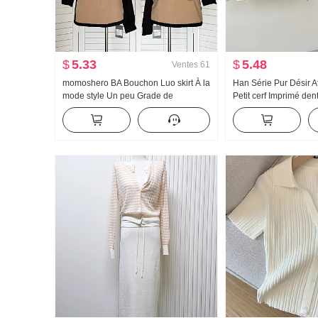
$
5.33
$
5.48
Ventes
61
momoshero BA Bouchon Luo skirt À la
Han Série Pur Désir 
mode style Un peu Grade de
Petit cerf Imprimé den
Vêtement de travail Bicolore Jupe
Oblique Épaule T-shir
courte
dénudées Top