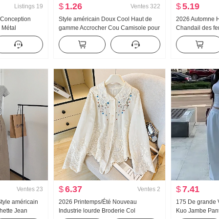
$
1.26
$
5.19
Listings
19
Ventes
322
 Conception
Style américain Doux Cool Haut de
2026 Automne 
 Métal
gamme Accrocher Cou Camisole pour
Chandail des f
incissant Ample
femmes Été Port extérieur À l'intérieur
roulé Épais Pull
mise Top des
Match T-shirt de base Style pin-up
Conception Sen
Tricoté Bandeau bustier Top
longues Top
$
6.37
$
7.41
Ventes
23
Ventes
2
tyle américain
2026 Printemps/Été Nouveau
175 De grande 
ette Jean
Industrie lourde Broderie Col
Kuo Jambe Pant