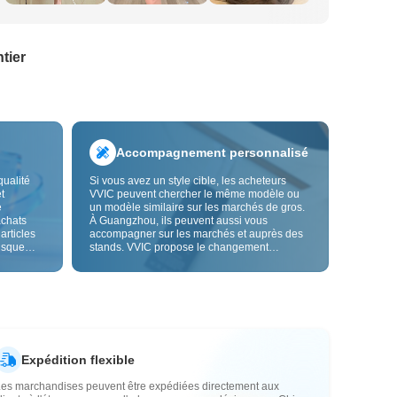
tier
Accompagnement personnalisé
qualité
Si vous avez un style cible, les acheteurs
t
VVIC peuvent chercher le même modèle ou
e
un modèle similaire sur les marchés de gros.
achats
À Guangzhou, ils peuvent aussi vous
 articles
accompagner sur les marchés et auprès des
risque
stands. VVIC propose le changement
us fiable.
d'étiquettes et de sacs d'emballage, et bientôt
les
la personnalisation OEM par image ou
es
échantillon, afin de rendre vos achats plus
vente.
maîtrisés et mieux adaptés au rythme de votre
activité.
Expédition flexible
Les marchandises peuvent être expédiées directement aux