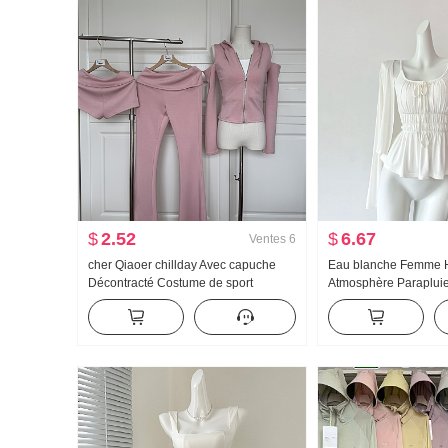
$
2.52
$
6.67
Ventes
6
cher Qiaoer chillday Avec capuche
Eau blanche Femme
Décontracté Costume de sport
Atmosphère Paraplui
Femme Printemps Épaules dénudées
u Collier Bretelles De
Manteau Pantalon évasé Ensemble
Conception Sens Ca
trois pièces
Été Amincissant Brete