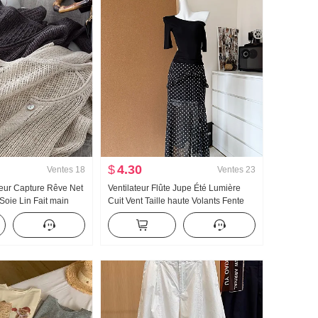
$
4.30
Ventes
18
Ventes
23
teur Capture Rêve Net
Ventilateur Flûte Jupe Été Lumière
Soie Lin Fait main
Cuit Vent Taille haute Volants Fente
 Ajouré Tricoté
Noir Pois Jupe mi-longue Jours Soie
 Climatiseur
Oblique Épaule Vêtements
ection solaire