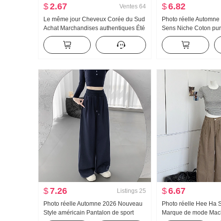
$
2.67
$
6.82
Ventes
64
Le même jour Cheveux Corée du Sud
Photo réelle Automne
Achat Marchandises authentiques Été
Sens Niche Coton pur
Nouveau an659 Super hao Regardez
Décoration Cintré Am
Conch Couleur Micro Transparent Col
Manches longues Che
roulé Base T-shirt
femmes
$
7.26
$
6.67
Listings
25
Photo réelle Automne 2026 Nouveau
Photo réelle Hee Ha S
Style américain Pantalon de sport
Marque de mode Mach