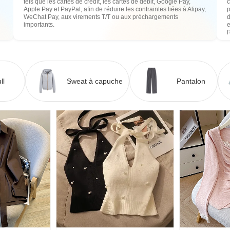
tels que les cartes de crédit, les cartes de débit, Google Pay,
c
Apple Pay et PayPal, afin de réduire les contraintes liées à Alipay,
WeChat Pay, aux virements T/T ou aux préchargements
importants.
e
l
ll
Sweat à capuche
Pantalon