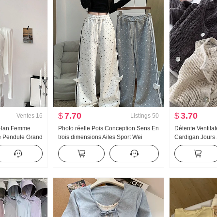
$
7.70
$
3.70
Ventes
16
Listings
50
 Han Femme
Photo réelle Pois Conception Sens En
Détente Ventila
e Pendule Grand
trois dimensions Ailes Sport Wei
Cardigan Jours 
ux Porter
Pantalon Femme Nouveau Lumière
Choisissez Trou
rdigan Femme
Asie Vent Ample Droit Amincissant
Cardigan Femme
lles Top
Pantalon décontracté
Chemise de prot