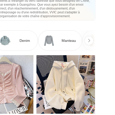
lients à l'étranger ou vers l'adresse que vous désignez en Chine,
par exemple à Guangzhou. Que vous ayez besoin d'un envoi
direct, d'un réacheminement, d'un dédouanement, d'un
ntreposage ou d'une redistribution, VVIC peut s'adapter à
'organisation de votre chaîne d'approvisionnement.
Denim
Manteau
Ro