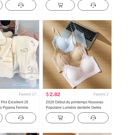
utomne Nouveau
À la mode Niche Cartoon Col rond
res Décontracté
Manches courtes
$
2.82
Favoris
17
Favoris
2
 Prix Excellent 26
2026 Début du printemps Nouveau
ps Pyjama Femme
Populaire Lumière dentelle Gelée
s Coton Manches
Colle Bande Corset À l'intérieur
ol rabattu Homewear
Ceinture Poitrine Pad Amincissant
ing en direct Élevé
Gilet pour les femmes