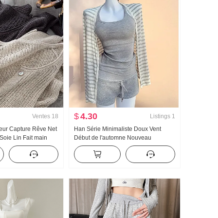
$
4.30
Ventes
18
Listings
1
teur Capture Rêve Net
Han Série Minimaliste Doux Vent
Soie Lin Fait main
Début de l'automne Nouveau
 Ajouré Tricoté
Amincissant Chemise de protection
 Climatiseur
solaire Manches longues Camisole
ection solaire
Chaud et épicé Mini-jupe Ensemble
trois pièces