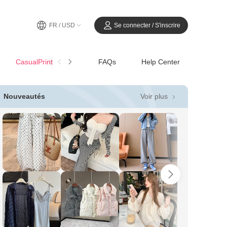
FR / USD
Se connecter / S'inscrire
CasualPrintemps-Été
FAQs
Help Center
Voir plus
Nouveautés
