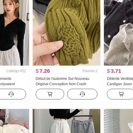
$
7.26
$
3.71
Listings
452
Favoris
2
tements
Début de l'automne Sur Nouveau
Détente Ventila
olyvalent
Original Conception Non Crash
Cardigan Jours 
justé
Chemise Industrie lourde Jacquard
Choisissez Trou
 longues Avec
Tricoté Top Femme Automne Nouveau
Cardigan Femme
lair Wei
Amincissant
Chemise de prot
e Chemise