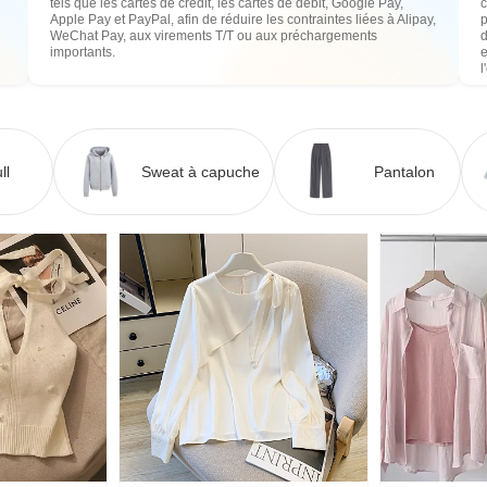
tels que les cartes de crédit, les cartes de débit, Google Pay,
c
Apple Pay et PayPal, afin de réduire les contraintes liées à Alipay,
WeChat Pay, aux virements T/T ou aux préchargements
importants.
e
l
ll
Sweat à capuche
Pantalon