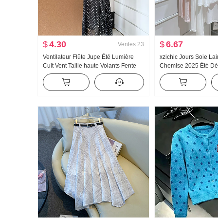
$
4.30
$
6.67
Ventes
23
Ventilateur Flûte Jupe Été Lumière
xzichic Jours Soie Lai
Cuit Vent Taille haute Volants Fente
Chemise 2025 Été Dét
Noir Pois Jupe mi-longue Jours Soie
Nouveau Tricoté Auto
Oblique Épaule Vêtements
Manteau pour les fe