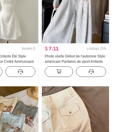
$
7.11
Ventes
8
Listings
259
nfants Été Style
Photo réelle Début de l'automne Style
ce Cintré Amincissant
américain Pantalon de sport Enfants
 Mini-jupe
Gainant Taille haute Vertical Sens
Pantalon large Droit Ample
Décontracté Traîne Wei Pantalon