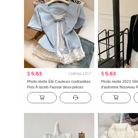
$
5.63
$
5.63
Listings
1317
Photo réelle Été Couleurs contrastées
Photo réelle 2023 Vê
Pois À lacets Fausse deux-pièces
d'automne Nouveau P
Manches courtes T-shirt Femme Été
Jeunesse Sport Vent A
Nouveau Style sucré Niche Top
Amincissant Manches
capuche Fermeture éc
Manteau et casquett