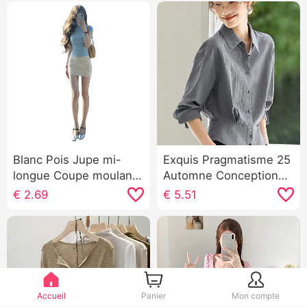
Blanc Pois Jupe mi-
Exquis Pragmatisme 25
longue Coupe moulante
Automne Conception
Mini-jupe Femme Un
Sens Cintré
€
2.69
€
5.51
mot 2026 Nouveau Été
Amincissant Polyvalent
miu Série Porter Match
À la mode Col rabattu
Début du printemps
Commute Chemise
Magnifique Ensemble
Accueil
Panier
Mon compte