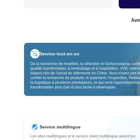
Ave
Service tout-en-un
De la recherche de modèles, la sélection et l'achat jusqu'au cont
qualité transfrontalier, à l'emballage et à l'expédition, VVIC relie l
étapes clés de l'achat de vêtements en Chine. Vous n'avez pas 
confier la recherche de produits, le paiement, l'inspection, l'emba
la logistique à plusieurs prestataires, ce qui rend l'approvisionn
transfrontalier plus clair et plus facile à développer.
Service multilingue
Les sites multilingues et le service client multilingue aident les