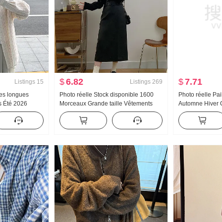
$
6.82
$
7.71
Listings
15
Listings
269
es longues
Photo réelle Stock disponible 1600
Photo réelle Pai
 Été 2026
Morceaux Grande taille Vêtements
Automne Hiver C
re Style coréen
pour femmes Col en V Épaules
Fendu Longueur
tection solaire
dénudées Rayures verticales Texture
Robe de soirée
Chemise Taille haute Jupe en cuir
Ensemble Femme