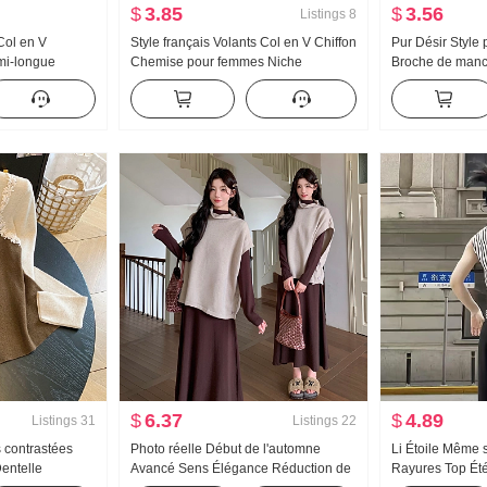
$
3.85
$
3.56
Listings
8
Col en V
Style français Volants Col en V Chiffon
Pur Désir Style
mi-longue
Chemise pour femmes Niche
Broche de manc
 Atmosphère
Conception Sens 2026 Printemps et
Ensemble Femm
ant Couverture
automne Nouveau Manches
Amincissant Styl
Femme
bouffantes Chic Top
Jupe mi-longue
pièces
$
6.37
$
4.89
Listings
31
Listings
22
 contrastées
Photo réelle Début de l'automne
Li Étoile Même s
entelle
Avancé Sens Élégance Réduction de
Rayures Top Ét