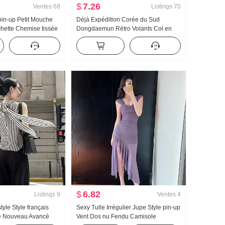
$
7.26
Ventes
68
Listings
70
 pin-up Petit Mouche
Déjà Expédition Corée du Sud
hette Chemise tissée
Dongdaemun Rétro Volants Col en
e Été Nouveau
dentelle Conception Ample Manches
e universitaire Plissé
évasées Chemise pour femmes
 Ensemble deux
$
6.82
Listings
9
Ventes
4
tyle Style français
Sexy Tulle Irrégulier Jupe Style pin-up
é Nouveau Avancé
Vent Dos nu Fendu Camisole