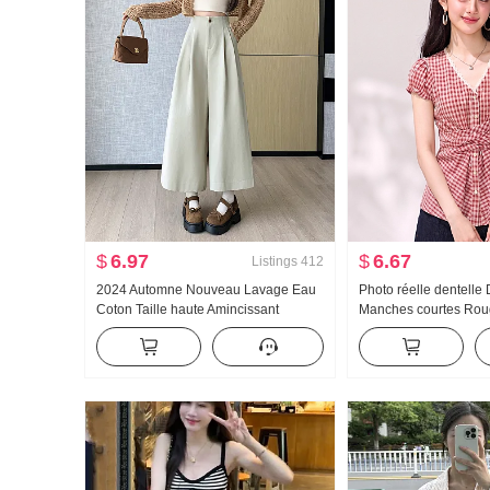
$
6.97
$
6.67
Listings
412
2024 Automne Nouveau Lavage Eau
Photo réelle dentelle 
Coton Taille haute Amincissant
Manches courtes Rou
Conception Sens Taille haute
Chemise pour femmes
Pantalon long Ample Kuo Jambe Neuf
Noeud papillon Manch
points Pantalon décontracté
Cintré Top