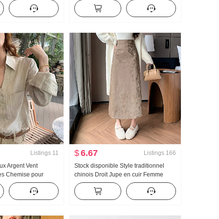
 Conception Élégance
Longueur mi-longue Robe
ilet pour les femmes
$
6.67
Listings
11
Listings
166
ux Argent Vent
Stock disponible Style traditionnel
es Chemise pour
chinois Droit Jupe en cuir Femme
e Automne 2026
2025 Automne Hiver Nouveau
tion Sens Niche
Longueur mi-longue Jupe mi-longue
aire Chemise Manches
pu Jupe en cuir Amincissant
Polyvalent Jupe courte