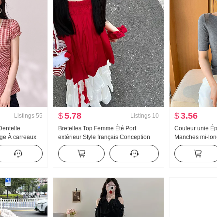
$
5.78
$
3.56
Listings
55
Listings
10
Dentelle
Bretelles Top Femme Été Port
Couleur unie É
ge À carreaux
extérieur Style français Conception
Manches mi-lon
 2026 Été
Sens Niche Mode Style occidental
2026 cinq poin
es bouffantes
Réduction de l'âge Rouge Sans
manches Épaul
manches Accrocher Cou Gilet