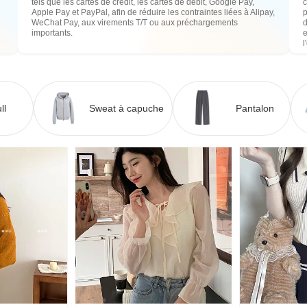
tels que les cartes de crédit, les cartes de débit, Google Pay,
c
Apple Pay et PayPal, afin de réduire les contraintes liées à Alipay,
WeChat Pay, aux virements T/T ou aux préchargements
importants.
e
l
ll
Sweat à capuche
Pantalon