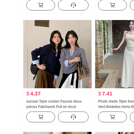
l'intérieur Match Manches longues T-
incrustée Bretelles 
shirt Automne Ajusté dentelle
Pull en tricot Automn
Amincissant Top Femme
occidental Réduction 
Amincissant Top
$
4.37
$
7.41
sunsan Style coréen Fausse deux-
Photo réelle Style fr
pièces Patchwork Pull en tricot
Vent Bretelles Hehe B
Femme 2026 Automne Hiver
Désir Cintré Atmosph
Conception Sens Style occidental
Nouveau Robe longu
Réduction de l'âge Pull
Élégance Jupe