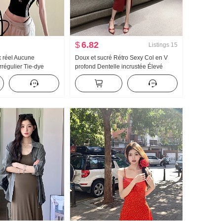
$
6.82
Listings
15
x réel Aucune
Doux et sucré Rétro Sexy Col en V
rrégulier Tie-dye
profond Dentelle incrustée Élevé
s T-shirt Femme
Fendu Manches courtes Robe
Amincissant Protection
Élégance Pur Désir Ajusté Jupe
tyle pin-up Top
crayon