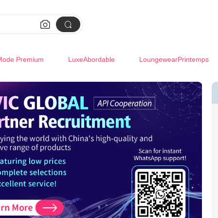


Mode Premium
LuxeAbordable
LoungewearPrintemps