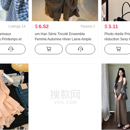
$
6.52
$
3.11
Listings
14
Favoris
2
arreaux
um Han Série Tricoté Ensemble
Photo réelle Pri
 Printemps et
Femme Automne Hiver Laine Ample
réduction Sexy I
u Détente Vent
Détente Fermeture éclair Pull
Manches longue
issant Top
Cardigan Demi-longueur Mini-jupe
Version légère 
Ensemble deux pièces
solaire Blouse S