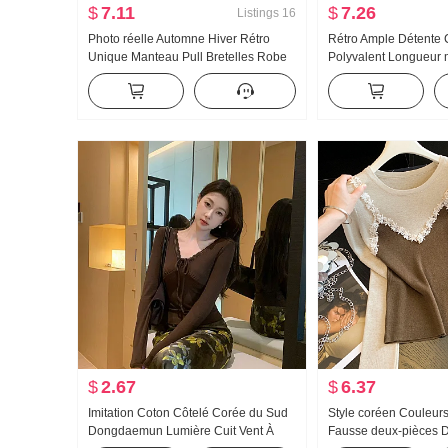
$
7.11
$
7.26
Listings
16
Photo réelle Automne Hiver Rétro
Rétro Ample Détente 
Unique Manteau Pull Bretelles Robe
Polyvalent Longueur 
2 Set Élégance Un ensemble complet
Chandail des femmes
Porter Match
Sens Rouge Aminciss
Viande Tricoté Top 
$
2.67
$
6.37
Imitation Coton Côtelé Corée du Sud
Style coréen Couleurs
Dongdaemun Lumière Cuit Vent À
Fausse deux-pièces D