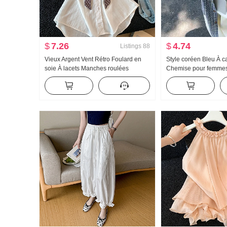
$
7.26
$
4.74
Listings
88
Vieux Argent Vent Rétro Foulard en
Style coréen Bleu À c
soie À lacets Manches roulées
Chemise pour femmes
Chemise pour femmes Été Froid Série
automne 2026 Nouvea
Gao Zhi Sens Porter Match Chemise
Chemise Ample Aminc
blanche Fin Top