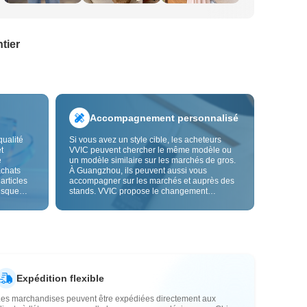
tier
Accompagnement personnalisé
qualité
Si vous avez un style cible, les acheteurs
t
VVIC peuvent chercher le même modèle ou
e
un modèle similaire sur les marchés de gros.
achats
À Guangzhou, ils peuvent aussi vous
 articles
accompagner sur les marchés et auprès des
risque
stands. VVIC propose le changement
us fiable.
d'étiquettes et de sacs d'emballage, et bientôt
les
la personnalisation OEM par image ou
es
échantillon, afin de rendre vos achats plus
vente.
maîtrisés et mieux adaptés au rythme de votre
activité.
Expédition flexible
Les marchandises peuvent être expédiées directement aux