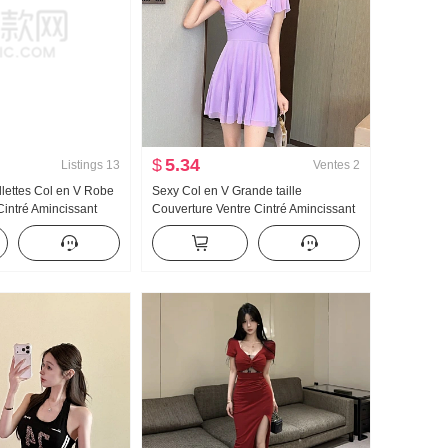
$
5.34
Listings
13
Ventes
2
llettes Col en V Robe
Sexy Col en V Grande taille
intré Amincissant
Couverture Ventre Cintré Amincissant
 mi-longue Fête
Tulle Voler Manchon Grande
 Jupe
balançoire Robe