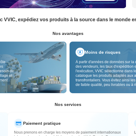
c VVIC, expédiez vos produits à la source dans le monde en
Nos avantages
Moins de risques
rôle
À partir d'années de données sur la 
es
des vendeurs, les taux d'expédition e
besoin de
l'exécution, VVIC sélectionne dans l
llage et
catalogue les produits adaptés aux 
ement
transfrontaliers. Vous évitez ainsi les
de faible qualité, peu livrables ou à 
élevé, avec un approvisionnement pl
Le contrôle qualité transfrontalier et 
étiquettes d'origine réduisent aussi l
risques de qualité, douane et après-
Nos services
Paiement pratique
Nous prenons en charge les moyens de paiement internationaux