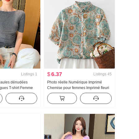
$
6.37
Listings
1
Listings
45
paules dénudées
Photo réelle Numérique Imprimé
gues T-shirt Femme
Chemise pour femmes Imprimé fleuri
ts Manchon Demi-
Chemise Été Nouveau Style français
es dénudées Top
Style artistique Ample Top des
femmes