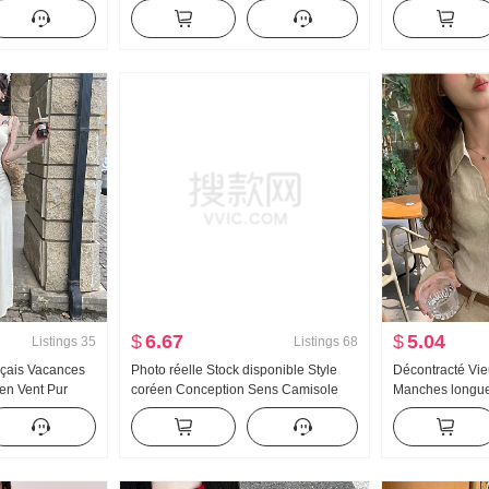
Manches longues
l'âge Rétro Ample Gilet Débardeur
Sens Xiu Niche
e Nouveau Style
Amincissant Maternité Combinaison
Sans manches G
de l'âge
Ensemble jupe
$
6.67
$
5.04
Listings
35
Listings
68
ançais Vacances
Photo réelle Stock disponible Style
Décontracté Vie
en Vent Pur
coréen Conception Sens Camisole
Manches longu
ère Soeur
Élégance Polyvalent Avancé Sens Été
femmes Précoc
e Avancé
Nouveau Style occidental Top
Nouveau Concep
Protection sol
longues Top