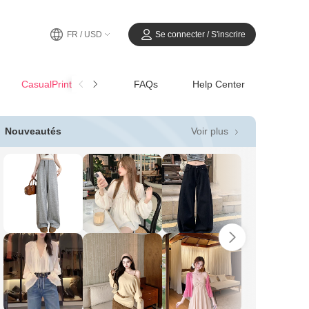
FR / USD
Se connecter / S'inscrire
CasualPrintemps-Été
FAQs
Help Center
Voir plus
Nouveautés
