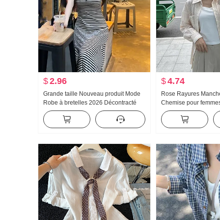
$
2.96
$
4.74
Grande taille Nouveau produit Mode
Rose Rayures Manch
Robe à bretelles 2026 Décontracté
Chemise pour femmes
Port extérieur Rayures Robe longue
Nouveau Version légè
Ajusté Amincissant Robe Top
Ample Décontracté Pro
Chemise Manteau