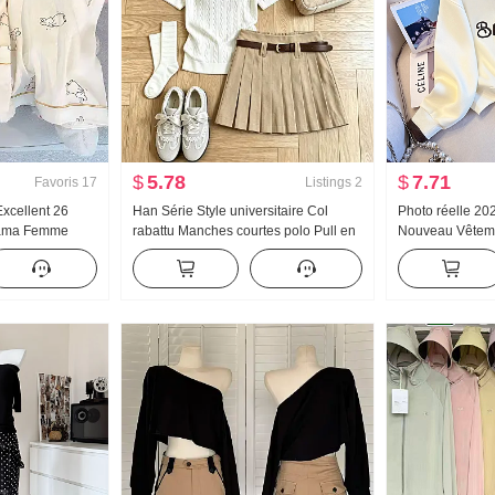
$
5.78
$
7.71
Favoris
17
Listings
2
Excellent 26
Han Série Style universitaire Col
Photo réelle 2
jama Femme
rabattu Manches courtes polo Pull en
Nouveau Vêtem
on Manches
tricot Ensemble Femme 2026 Été
Sweat-shirt Rédu
battu Homewear
Nouveau Géant Nice Plissé Jupe
Fermeture éclai
n direct Élevé
Décontracté Pol