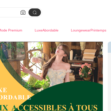


Mode Premium
LuxeAbordable
LoungewearPrintemps