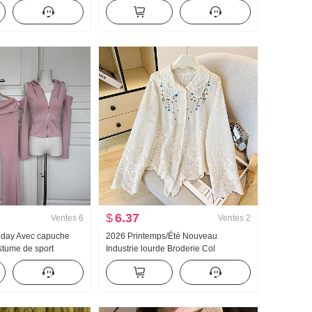
e Bas resserré
Ample Kuo Jambe Décontracté
racté Wei Pantalon
Pantalon
$
6.37
Ventes
6
Ventes
2
llday Avec capuche
2026 Printemps/Été Nouveau
stume de sport
Industrie lourde Broderie Col
ps Épaules dénudées
Claudine Chemise pour femmes Style
on évasé Ensemble
français Rétro Protection solaire
Cardigan