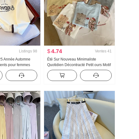
$
4.74
Listings
98
Ventes
41
025 Année Automne
Été Sur Nouveau Minimaliste
ents pour femmes
Quotidien Décontracté Petit ours Motif
ction de l'âge Moitié
Nœud papillon Ample Niche Manches
r Mode Col polo
courtes T-shirt Style coréen Tricoté
yvalent Amincissant
Top