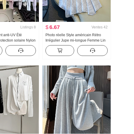
$
6.67
Listings
8
Ventes
42
 anti-UV Été
Photo réelle Style américain Rétro
otection solaire Nylon
Irrégulier Jupe mi-longue Femme Lin
Glace Soie Respirant
Robe mi-longue À carreaux Jupe
rande taille Sweat à
trapèze Irrégulier Queue de poisson
Pendule Jupe