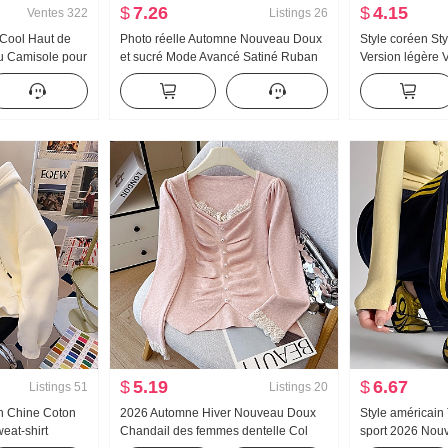
$
7.26
$
4.15
Ventes
322
Listings
26
 Cool Haut de
Photo réelle Automne Nouveau Doux
Style coréen Sty
 Camisole pour
et sucré Mode Avancé Satiné Ruban
Version légère 
eur À l'intérieur
flottant Nœud papillon Chiffon Style
Manches longu
Style pin-up
français Chemise Top des femmes
Vêtements d'été
er Top
Détente Manche
Chemise
$
5.19
$
6.67
Listings
51
Listings
20
on Chine Coton
2026 Automne Hiver Nouveau Doux
Style américain
eat-shirt
Chandail des femmes dentelle Col
sport 2026 Nou