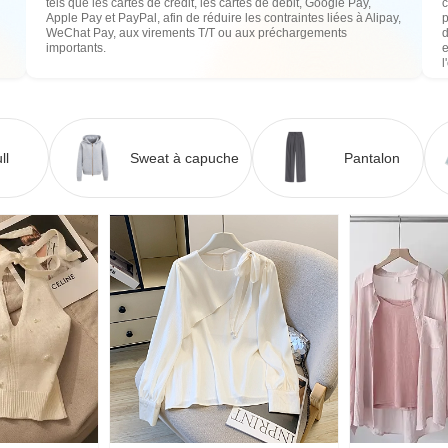
tels que les cartes de crédit, les cartes de débit, Google Pay,
c
Apple Pay et PayPal, afin de réduire les contraintes liées à Alipay,
WeChat Pay, aux virements T/T ou aux préchargements
importants.
e
l
ll
Sweat à capuche
Pantalon