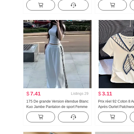
Femme Automne 2024 Nouveau
Femme Version légèr
Couleur unie Polyvalent Ajusté
Nouveau Avec capuc
Amincissant Top
longues T-shirt Top
$
7.41
$
3.11
Listings
29
175 De grande Version étendue Blanc
Prix réel 92 Coton 8
Kuo Jambe Pantalon de sport Femme
Après Ourlet Patchwo
Printemps et automne Nouveau
Foulard en soie Ajust
Polyvalent Rayures Décontracté
Manches courtes T-sh
Traîne Pantalon