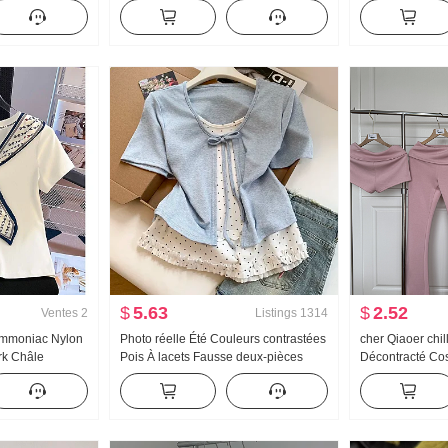
e 2025 Automne
roulé Épais Pull en tricot Femme
haute Kuo Jamb
he Manches
Conception Sens dentelle Manches
Pantalon décont
longues Top
Pantalon cargo
$
5.63
$
2.52
Ventes
2
Listings
1314
 Ammoniac Nylon
Photo réelle Été Couleurs contrastées
cher Qiaoer chi
rk Châle
Pois À lacets Fausse deux-pièces
Décontracté Co
é Col en V
Manches courtes T-shirt Femme Été
Femme Printem
irt Femme
Nouveau Style sucré Niche Top
Manteau Pantal
trois pièces