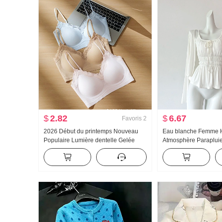
$
2.82
$
6.67
Favoris
2
2026 Début du printemps Nouveau
Eau blanche Femme
Populaire Lumière dentelle Gelée
Atmosphère Paraplui
Colle Bande Corset À l'intérieur
u Collier Bretelles De
Ceinture Poitrine Pad Amincissant
Conception Sens Ca
Gilet pour les femmes
Été Amincissant Brete