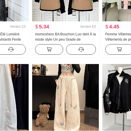
$
5.34
$
4.45
Ventes
23
Ventes
63
e Été Lumière
momoshero BA Bouchon Luo skirt À la
Femme Vêtement
 Volants Fente
mode style Un peu Grade de
Vêtements de pr
gue Jours Soie
Vêtement de travail Bicolore Jupe
Version légère 
ments
courte
Manteau Ample G
capuche