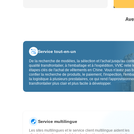
Ave
Service tout-en-un
De la recherche de modèles, la sélection et l'achat jusqu'au cont
qualité transfrontalier, à l'emballage et à l'expédition, VVIC relie l
étapes clés de l'achat de vêtements en Chine. Vous n'avez pas 
confier la recherche de produits, le paiement, l'inspection, l'emba
la logistique à plusieurs prestataires, ce qui rend l'approvisionn
transfrontalier plus clair et plus facile à développer.
Service multilingue
Les sites multilingues et le service client multilingue aident les