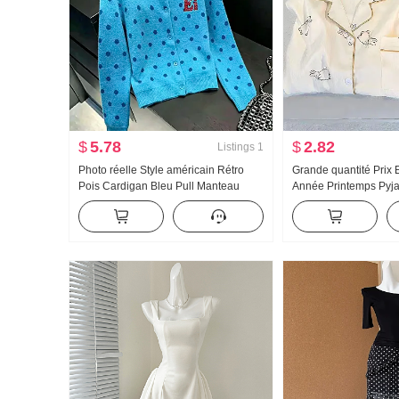
$
5.78
$
2.82
Listings
1
Photo réelle Style américain Rétro
Grande quantité Prix 
Pois Cardigan Bleu Pull Manteau
Année Printemps Py
pour les femmes Automne Nouveau
Nouveau Nuages Cot
Détente Vent Pull en tricot Top ins
longues Petit Col ra
Ensemble Streaming e
Produit