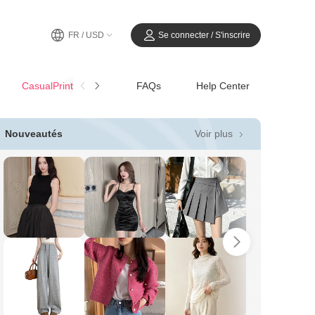
FR / USD
Se connecter / S'inscrire
CasualPrintemps-Été
FAQs
Help Center
Voir plus
Nouveautés
