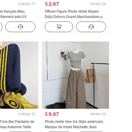
$
2.67
Listings
72
Ventes
26
le français Bleu
Officiel Figure Photo réelle Moyen
Vêtement anti-UV
Déjà Dehors Grand Marchandises u
es Chemise Femme
Collier Os de boeuf Boucle En forme
 Ample Décontracté
de I Débardeur Bretelles Kuo Jambe
s longues Unique
Traîne Sport Pantalon long Ensemble
$
6.67
Listings
11
Ventes
23
 Trois Bar Pantalon de
Photo réelle Hee Ha Style américain
veau Automne Taille
Marque de mode Machette Jean