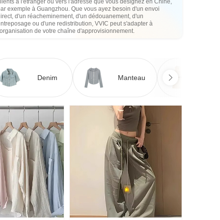
lients à l'étranger ou vers l'adresse que vous désignez en Chine,
par exemple à Guangzhou. Que vous ayez besoin d'un envoi
direct, d'un réacheminement, d'un dédouanement, d'un
ntreposage ou d'une redistribution, VVIC peut s'adapter à
'organisation de votre chaîne d'approvisionnement.
Denim
Manteau
Ro