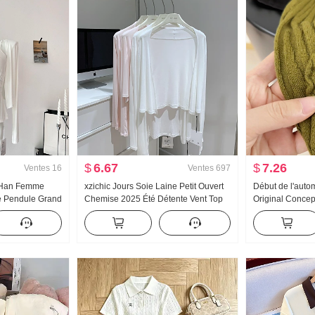
$
6.67
$
7.26
Ventes
16
Ventes
697
 Han Femme
xzichic Jours Soie Laine Petit Ouvert
Début de l'aut
e Pendule Grand
Chemise 2025 Été Détente Vent Top
Original Conce
ux Porter
Nouveau Tricoté Automne Épaule Fin
Chemise Industr
rdigan Femme
Manteau pour les femmes
Tricoté Top F
lles Top
Amincissant