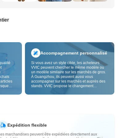
tier
Accompagnement personnalisé
qualité
Si vous avez un style cible, les acheteurs
t
VVIC peuvent chercher le même modèle ou
e
un modèle similaire sur les marchés de gros.
achats
À Guangzhou, ils peuvent aussi vous
 articles
accompagner sur les marchés et auprès des
risque
stands. VVIC propose le changement
us fiable.
d'étiquettes et de sacs d'emballage, et bientôt
les
la personnalisation OEM par image ou
es
échantillon, afin de rendre vos achats plus
vente.
maîtrisés et mieux adaptés au rythme de votre
activité.
Expédition flexible
Les marchandises peuvent être expédiées directement aux