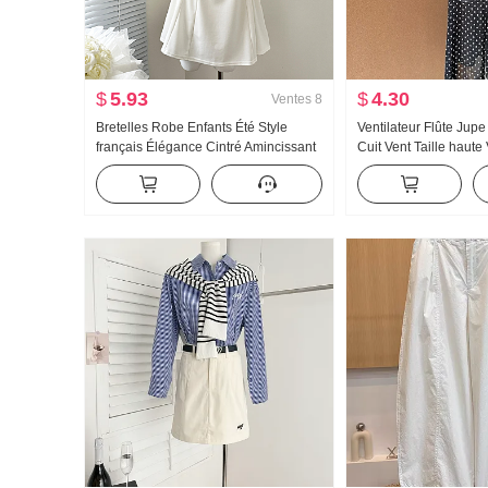
$
5.93
$
4.30
Ventes
8
Bretelles Robe Enfants Été Style
Ventilateur Flûte Jup
français Élégance Cintré Amincissant
Cuit Vent Taille haute
Robe débardeur Mini-jupe
Noir Pois Jupe mi-lon
Oblique Épaule Vête