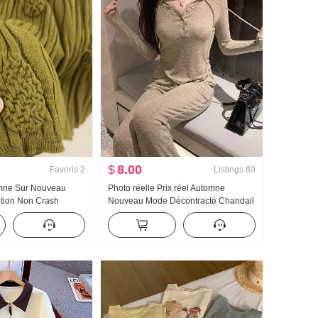
$
8.00
Favoris
2
Listings
89
omne Sur Nouveau
Photo réelle Prix réel Automne
ption Non Crash
Nouveau Mode Décontracté Chandail
ie lourde Jacquard
à capuchon Wei Pantalon Amincissant
emme Automne Nouveau
Ensemble Costume de sport Femme
Tendance