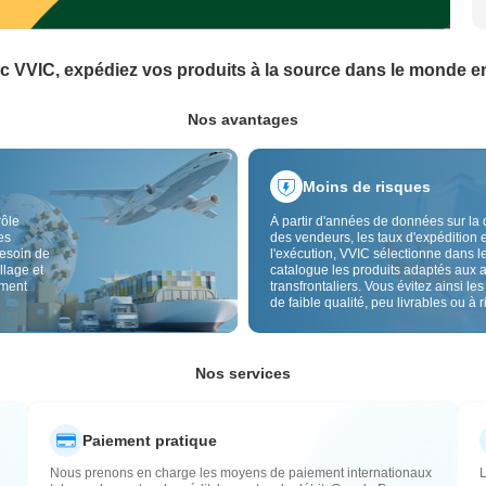
c VVIC, expédiez vos produits à la source dans le monde en
Nos avantages
Moins de risques
rôle
À partir d'années de données sur la 
es
des vendeurs, les taux d'expédition e
besoin de
l'exécution, VVIC sélectionne dans l
llage et
catalogue les produits adaptés aux 
ement
transfrontaliers. Vous évitez ainsi les
de faible qualité, peu livrables ou à 
élevé, avec un approvisionnement pl
Le contrôle qualité transfrontalier et 
étiquettes d'origine réduisent aussi l
risques de qualité, douane et après-
Nos services
Paiement pratique
Nous prenons en charge les moyens de paiement internationaux