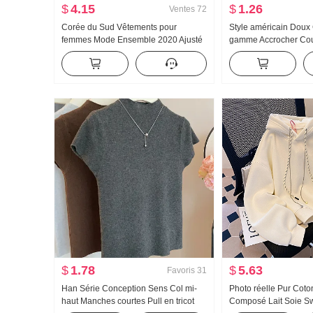
$
4.15
$
1.26
Ventes
72
Corée du Sud Vêtements pour
Style américain Doux
femmes Mode Ensemble 2020 Ajusté
gamme Accrocher Cou
Camisole Cardigan Ensemble deux
femmes Été Port extéri
pièces T-shirt Top Femme
Match T-shirt de base 
Tricoté Bandeau busti
$
1.78
$
5.63
Favoris
31
Han Série Conception Sens Col mi-
Photo réelle Pur Cot
haut Manches courtes Pull en tricot
Composé Lait Soie Sw