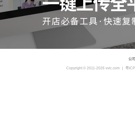
公
Copyright © 2011-2026 vvic.com
|
粤ICP