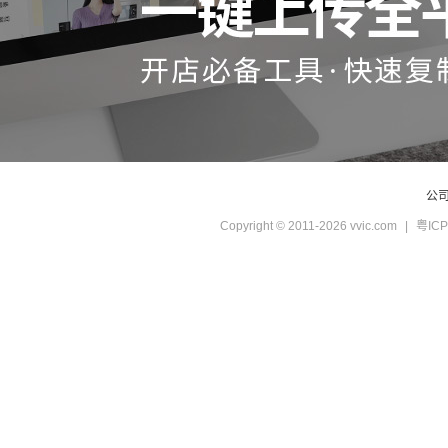
公
Copyright © 2011-2026 vvic.com
|
粤ICP