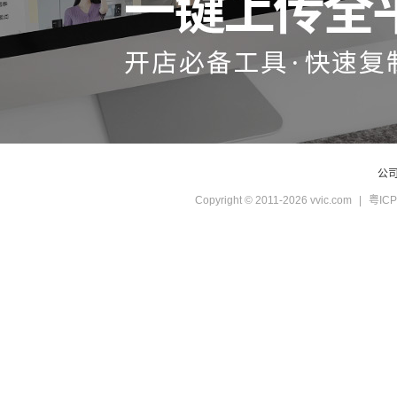
公
Copyright © 2011-2026 vvic.com
|
粤ICP