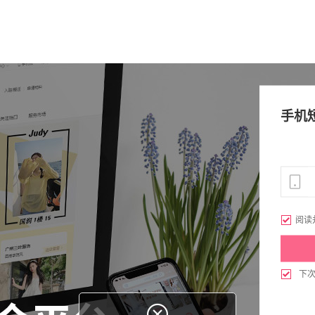
手机

阅读

下
