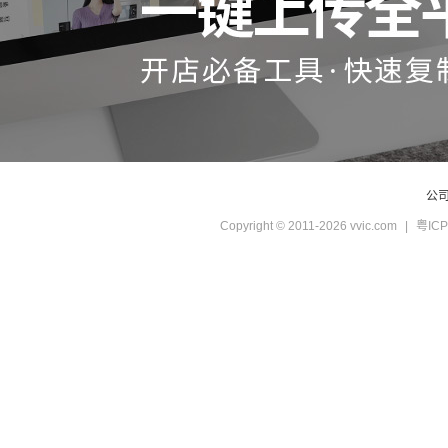
公
Copyright © 2011-2026 vvic.com
|
粤ICP