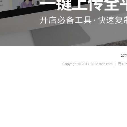
公
Copyright © 2011-2026 vvic.com
|
粤ICP