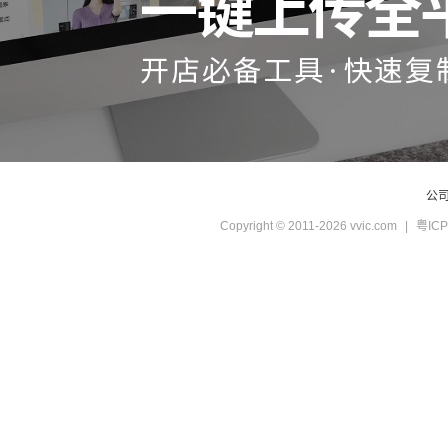
公
Copyright © 2011-2026 vvic.com
|
粤ICP