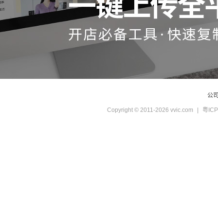
公
Copyright © 2011-2026 vvic.com
|
粤ICP