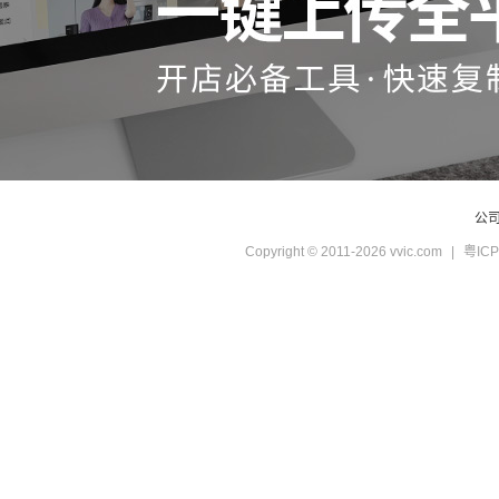
公
Copyright © 2011-2026 vvic.com
|
粤ICP