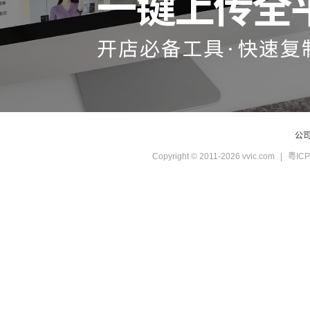
公
Copyright © 2011-2026 vvic.com
|
粤ICP