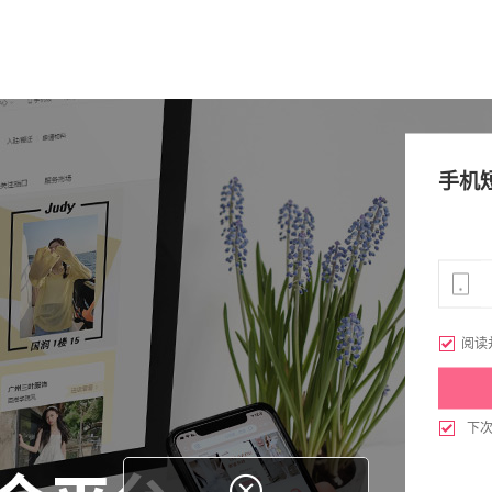
手机

阅读

下
