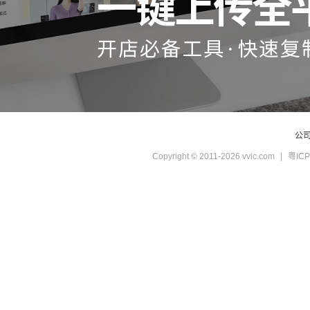
公
Copyright © 2011-2026 vvic.com
|
粤ICP