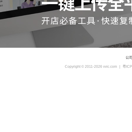
公
Copyright © 2011-2026 vvic.com
|
粤ICP