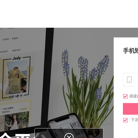
手机

阅读

下
