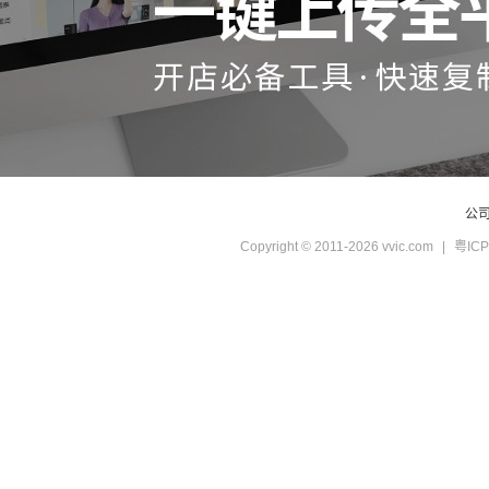
公
Copyright © 2011-2026 vvic.com
|
粤ICP