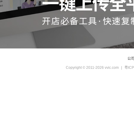
公
Copyright © 2011-2026 vvic.com
|
粤ICP