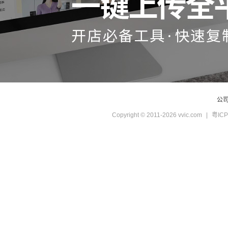
公
Copyright © 2011-2026 vvic.com
|
粤ICP