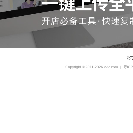
公
Copyright © 2011-2026 vvic.com
|
粤ICP