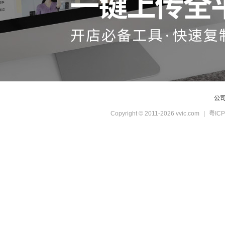
公
Copyright © 2011-2026 vvic.com
|
粤ICP