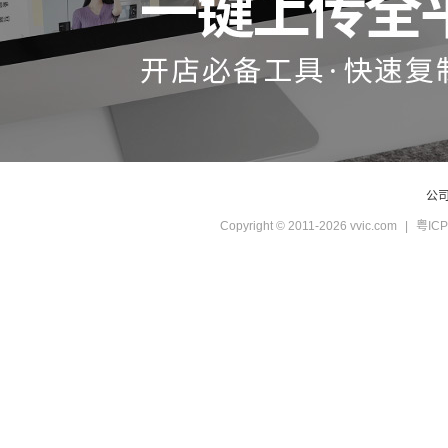
公
Copyright © 2011-2026 vvic.com
|
粤ICP