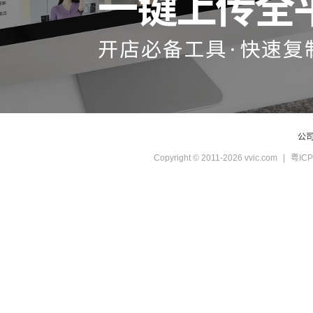
公
Copyright © 2011-2026 vvic.com
|
粤ICP