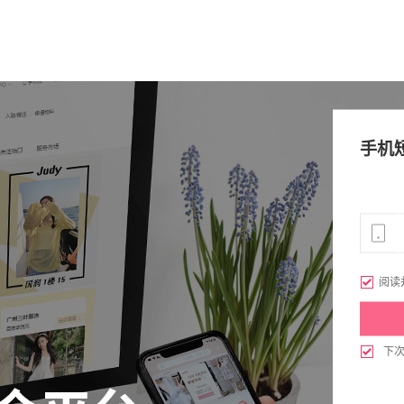
手机

阅读

下
