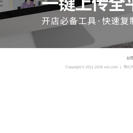
公
Copyright © 2011-2026 vvic.com
|
粤ICP