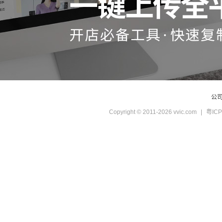
公
Copyright © 2011-2026 vvic.com
|
粤ICP