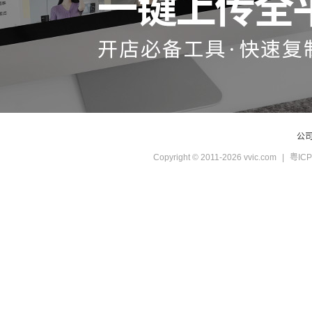
公
Copyright © 2011-2026 vvic.com
|
粤ICP