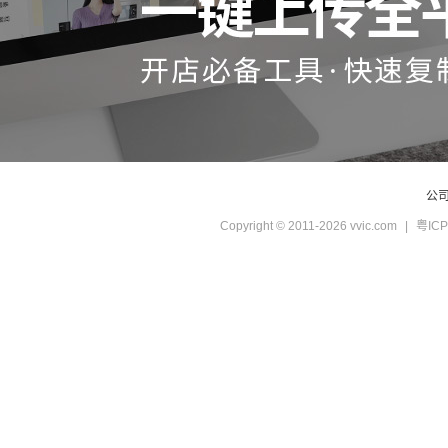
公
Copyright © 2011-2026 vvic.com
|
粤ICP