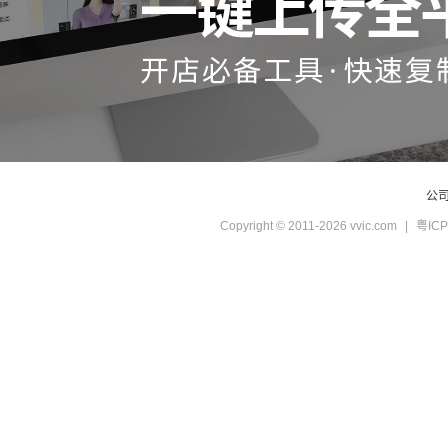
公
Copyright © 2011-2026 vvic.com
|
粤ICP