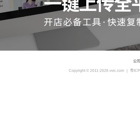
公
Copyright © 2011-2026 vvic.com
|
粤ICP